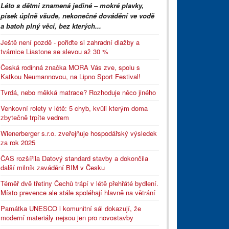
Léto s dětmi znamená jediné – mokré plavky,
písek úplně všude, nekonečné dovádění ve vodě
a batoh plný věcí, bez kterých...
Ještě není pozdě - pořiďte si zahradní dlažby a
tvárnice Liastone se slevou až 30 %
Česká rodinná značka MORA Vás zve, spolu s
Katkou Neumannovou, na Lipno Sport Festival!
Tvrdá, nebo měkká matrace? Rozhoduje něco jiného
Venkovní rolety v létě: 5 chyb, kvůli kterým doma
zbytečně trpíte vedrem
Wienerberger s.r.o. zveřejňuje hospodářský výsledek
za rok 2025
ČAS rozšířila Datový standard stavby a dokončila
další milník zavádění BIM v Česku
Téměř dvě třetiny Čechů trápí v létě přehřáté bydlení.
Místo prevence ale stále spoléhají hlavně na větrání
Památka UNESCO i komunitní sál dokazují, že
moderní materiály nejsou jen pro novostavby