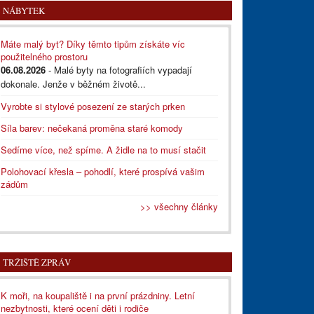
NÁBYTEK
Máte malý byt? Díky těmto tipům získáte víc
použitelného prostoru
06.08.2026
- Malé byty na fotografiích vypadají
dokonale. Jenže v běžném životě...
Vyrobte si stylové posezení ze starých prken
Síla barev: nečekaná proměna staré komody
Sedíme více, než spíme. A židle na to musí stačit
Polohovací křesla – pohodlí, které prospívá vašim
zádům
>> všechny články
TRŽIŠTĚ ZPRÁV
K moři, na koupaliště i na první prázdniny. Letní
nezbytnosti, které ocení děti i rodiče