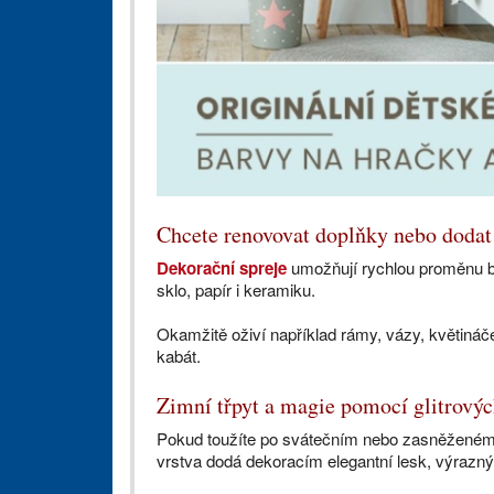
Chcete renovovat doplňky nebo dodat 
Dekorační spreje
umožňují rychlou proměnu bez
sklo, papír i keramiku.
Okamžitě oživí například rámy, vázy, květináče
kabát.
Zimní třpyt a magie pomocí glitrovýc
Pokud toužíte po svátečním nebo zasněženém
vrstva dodá dekoracím elegantní lesk, výrazný 