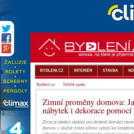
BYDLENI.CZ
INTERIÉR
STAVBA
NO
Bydlení.cz
Tržiště zpráv
Zimní proměny domova: Jak
nábytek i dekorace pomocí 
Zima je ideální období pro drobné domácí ren
domov v útulné místo přímo vybízí ke kreativní
nábytek nebo přidat dekoracím zimní kouzlo, sp