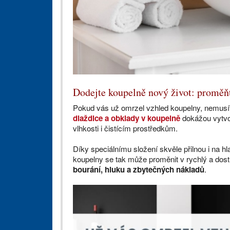
Dodejte koupelně nový život: proměň
Pokud vás už omrzel vzhled koupelny, nemusít
dlaždice a obklady v koupelně
dokážou vytvoř
vlhkosti i čistícím prostředkům.
Díky speciálnímu složení skvěle přilnou i na h
koupelny se tak může proměnit v rychlý a dos
bourání, hluku a zbytečných nákladů
.