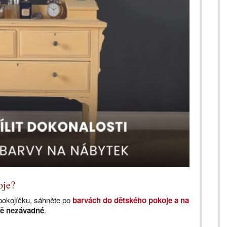
koje?
pokojíčku, sáhněte po
barvách do dětského pokoje a na
ně nezávadné
.