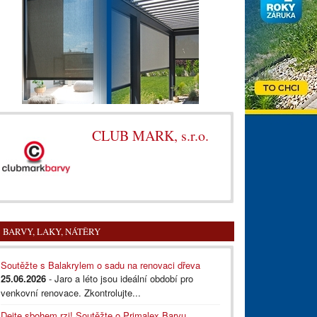
CLUB MARK, s.r.o.
BARVY, LAKY, NÁTĚRY
Soutěžte s Balakrylem o sadu na renovaci dřeva
25.06.2026
- Jaro a léto jsou ideální období pro
venkovní renovace. Zkontrolujte...
Dejte sbohem rzi! Soutěžte o Primalex Barvu