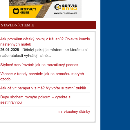
STAVEBNÍ CHEMIE
Jak proměnit dětský pokoj v říši snů? Objevte kouzlo
nástěnných maleb
26.01.2026
- Dětský pokoj je místem, ke kterému si
naše ratolesti vytvářejí silné...
Stylové servírování: jak na mozaikový podnos
Vánoce v trendy barvách: jak na proměnu starých
ozdob
Jak oživit parapet v zimě? Vytvořte si zimní truhlík
Dejte sbohem rovným policím – vyrobte si
šestihrannou
>> všechny články