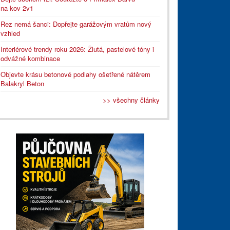
na kov 2v1
Rez nemá šanci: Dopřejte garážovým vratům nový
vzhled
Interiérové trendy roku 2026: Žlutá, pastelové tóny i
odvážné kombinace
Objevte krásu betonové podlahy ošetřené nátěrem
Balakryl Beton
>> všechny články