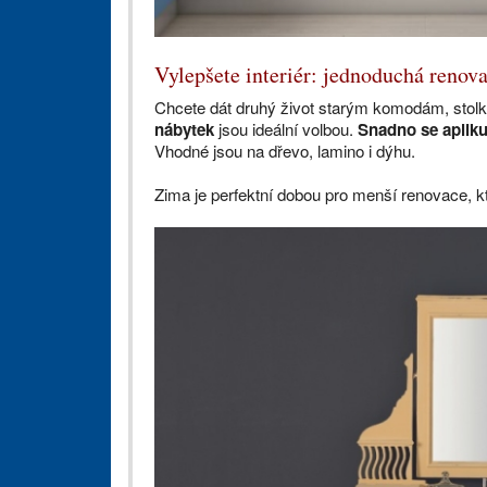
Vylepšete interiér: jednoduchá renova
Chcete dát druhý život starým komodám, stol
nábytek
jsou ideální volbou.
Snadno se aplikuj
Vhodné jsou na dřevo, lamino i dýhu.
Zima je perfektní dobou pro menší renovace, kt