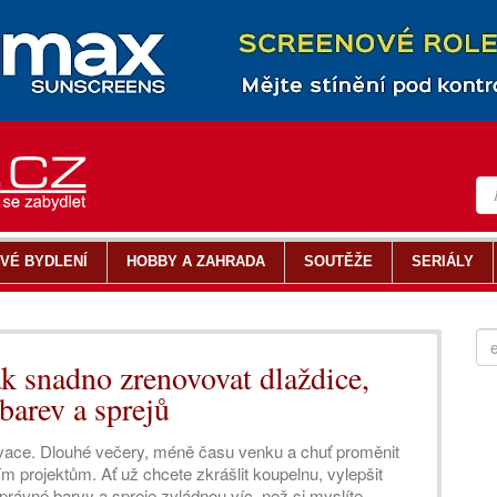
VÉ BYDLENÍ
HOBBY A ZAHRADA
SOUTĚŽE
SERIÁLY
 snadno zrenovovat dlaždice,
barev a sprejů
ovace. Dlouhé večery, méně času venku a chuť proměnit
m projektům. Ať už chcete zkrášlit koupelnu, vylepšit
rávné barvy a spreje zvládnou víc, než si myslíte.