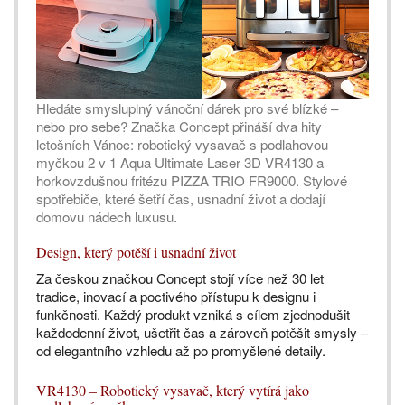
Hledáte smysluplný vánoční dárek pro své blízké –
nebo pro sebe? Značka Concept přináší dva hity
letošních Vánoc: robotický vysavač s podlahovou
myčkou 2 v 1 Aqua Ultimate Laser 3D VR4130 a
horkovzdušnou fritézu PIZZA TRIO FR9000. Stylové
spotřebiče, které šetří čas, usnadní život a dodají
domovu nádech luxusu.
Design, který potěší i usnadní život
Za českou značkou Concept stojí více než 30 let
tradice, inovací a poctivého přístupu k designu i
funkčnosti. Každý produkt vzniká s cílem zjednodušit
každodenní život, ušetřit čas a zároveň potěšit smysly –
od elegantního vzhledu až po promyšlené detaily.
VR4130 – Robotický vysavač, který vytírá jako