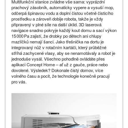
Multifunkční stanice zvládne vše sama: vyprázdní
prachový zásobník, automaticky vypere a vysuší mop,
odčerpá špinavou vodu a doplní čistou včetně čisticího
prostředku a zároveň dobije robota, takže je vždy
připravený v plné síle na další úklid. 3D laserová
navigace snadno pokryje každý kout domu a sací výkon
15 000 Pa zajistí, že drobky po dětech ani chlupy
mazlíčků nemají šanci. Jako třešnička na dortu je
integrovaný nůž v rotačním kartáči, který průběžné
stříhá zachycené vlasy, aby se nenamotávaly a robot je
jednoduše vysál. Všechno pohodlně ovládáte přes
aplikaci Concept Home – ať už z gauče, práce nebo
dovolené. Výsledek? Dokonale čistý domov, více
volného času a pocit, že technologie konečně pracují
pro vás.