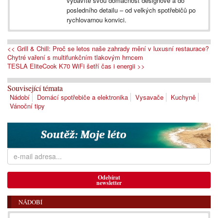
vybavíte svou domácnost designově a do
posledního detailu – od velkých spotřebičů po
rychlovarnou konvici.
<< Grill & Chill: Proč se letos naše zahrady mění v luxusní restaurace?
Chytré vaření s multifunkčním tlakovým hrncem
TESLA EliteCook K70 WiFi šetří čas i energii >>
Související témata
Nádobí
Domácí spotřebiče a elektronika
Vysavače
Kuchyně
Vánoční tipy
Odebírat
newsletter
NÁDOBÍ