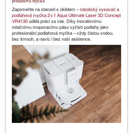
podlahová myčka
Zapomeňte na starosti s úklidem –
robotický vysavač a
podlahová myčka 2 v 1 Aqua Ultimate Laser 3D Concept
VR4130
udělá práci za vás. Díky inovativnímu
rotačnímu mopovacímu pásu vyčistí podlahy jako
profesionální podlahová myčka – vždy čistou vodou,
bez šmouh, a navíc i bez vaší asistence.