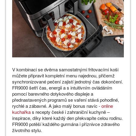
V kombinaci se dvěma samostatnými fritovacími koši
můžete připravit kompletní menu najednou, přičemž
synchronizované pečení zajistí jednotný čas dokončení.
FR9000 šetří čas, energii a s intuitivním ovládáním
pomocí barevného dotykového displeje a
přednastavených programů se vaření stává pohodlné,
rychlé a zábavné. A jako malý bonus navíc -
online
kuchařka
s recepty české i zahraniční kuchyně –
inspirace, díky které každý den překvapíte celou rodinu.
FR9000 potěší každého gurmána i příznivce zdravého
životního stylu.