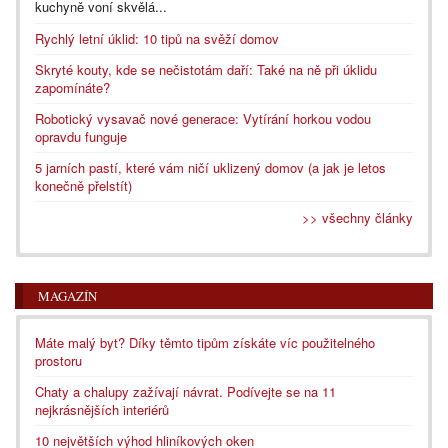
kuchyně voní skvělá...
Rychlý letní úklid: 10 tipů na svěží domov
Skryté kouty, kde se nečistotám daří: Také na ně při úklidu
zapomínáte?
Robotický vysavač nové generace: Vytírání horkou vodou
opravdu funguje
5 jarních pastí, které vám ničí uklizený domov (a jak je letos
konečně přelstít)
>> všechny články
MAGAZÍN
Máte malý byt? Díky těmto tipům získáte víc použitelného
prostoru
Chaty a chalupy zažívají návrat. Podívejte se na 11
nejkrásnějších interiérů
10 největších výhod hliníkových oken