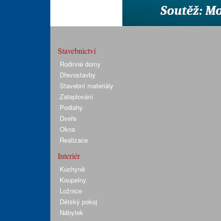
Stavebnictví
Rodinné domy
Dřevostavby
Stavební materiály
Zateplování
Podlahy
Dveře
Okna
Realizace
Interiér
Kuchyně
Koupelny
Ložnice
Dětský pokoj
Nábytek