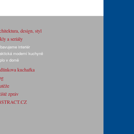
hitektura, design, styl
ly a seriály
bavujeme interiér
aktická moderní kuchyně
plo v domě
dlínkova kuchařka
og
utěže
iště zpráv
BSTRACT.CZ