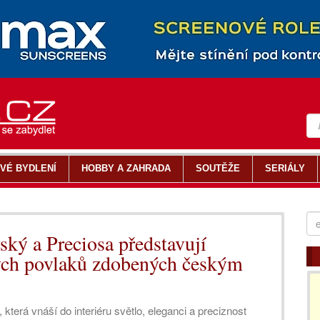
VÉ BYDLENÍ
HOBBY A ZAHRADA
SOUTĚŽE
SERIÁLY
ský a Preciosa představují
ých povlaků zdobených českým
terá vnáší do interiéru světlo, eleganci a preciznost