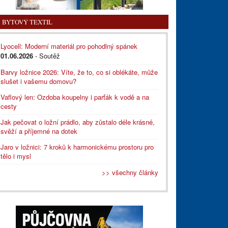
BYTOVÝ TEXTIL
Lyocell: Moderní materiál pro pohodlný spánek
01.06.2026
- Soutěž
Barvy ložnice 2026: Víte, že to, co si oblékáte, může
slušet i vašemu domovu?
Vaflový len: Ozdoba koupelny i parťák k vodě a na
cesty
Jak pečovat o ložní prádlo, aby zůstalo déle krásné,
svěží a příjemné na dotek
Jaro v ložnici: 7 kroků k harmonickému prostoru pro
tělo i mysl
>> všechny články