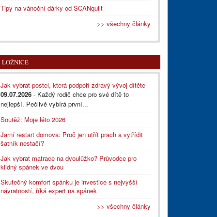
Tipy na vánoční dárky od SCANquilt
>> všechny články
LOŽNICE
Jak vybrat postel, která podpoří zdravý vývoj dítěte
09.07.2026
- Každý rodič chce pro své dítě to
nejlepší. Pečlivě vybírá první...
Soutěž: Moje léto 2026
Jarní restart domova: Proč jen utřít prach a vytřídit
šatník nestačí?
Jak vybrat matrace na dvoulůžko? Průvodce pro
klidný spánek ve dvou
Skutečný komfort spánku je investice s nejvyšší
návratností, říká expert na spánek
>> všechny články