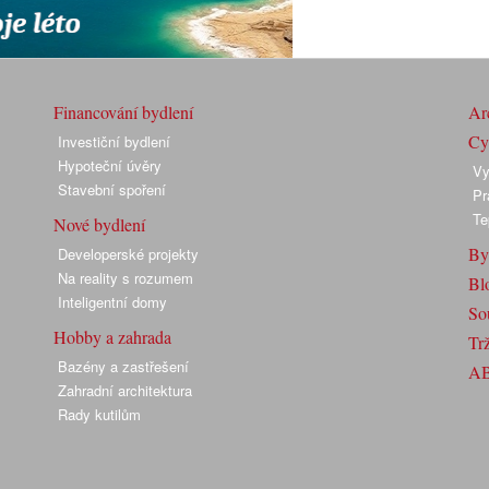
Financování bydlení
Arc
Cyk
Investiční bydlení
Hypoteční úvěry
Vy
Stavební spoření
Pr
Te
Nové bydlení
By
Developerské projekty
Na reality s rozumem
Bl
Inteligentní domy
So
Hobby a zahrada
Trž
Bazény a zastřešení
A
Zahradní architektura
Rady kutilům