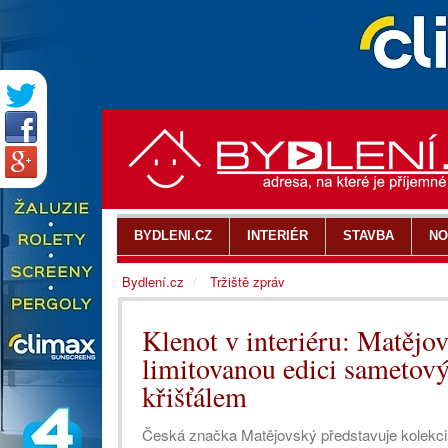
BYDLENI.CZ
INTERIÉR
STAVBA
NO
Bydlení.cz
Tržiště zpráv
Klenot v interiéru: Matějov
limitovanou edici sametov
křišťálem
Česká značka Matějovský představuje kolekci, k