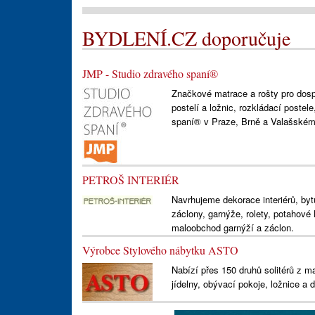
BYDLENÍ.CZ doporučuje
JMP - Studio zdravého spaní®
Značkové matrace a rošty pro dospě
postelí a ložnic, rozkládací postel
spaní® v Praze, Brně a Valašském 
PETROŠ INTERIÉR
Navrhujeme dekorace interiérů, byt
záclony, garnýže, rolety, potahové
maloobchod garnýží a záclon.
Výrobce Stylového nábytku ASTO
Nabízí přes 150 druhů solitérů z m
jídelny, obývací pokoje, ložnice a d