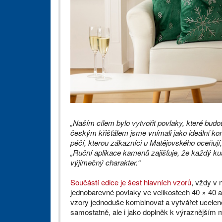
„Naším cílem bylo vytvořit povlaky, které budo
českým křišťálem jsme vnímali jako ideální ko
péčí, kterou zákazníci u Matějovského oceňují,
„Ruční aplikace kamenů zajišťuje, že každý kus 
výjimečný charakter.“
Součástí edice je šest hlavních vzorů
, vždy v 
jednobarevné povlaky ve velikostech 40 × 40 
vzory jednoduše kombinovat a vytvářet ucelené
samostatně, ale i jako doplněk k výraznějším 