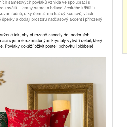
vních sametových povlaků vznikla ve spolupráci s
ou světů – jemný samet a brilanci českého křišťálu.
ikován ručně, díky čemuž má každý kus svůj vlastní
é šperky a dodají prostoru nadčasový akcent i přirozený
avržené tak, aby přirozeně zapadly do moderních i
naci s jemně rozmístěnými krystaly vytváří detail, který
e. Povlaky dokáží oživit postel, pohovku i oblíbené