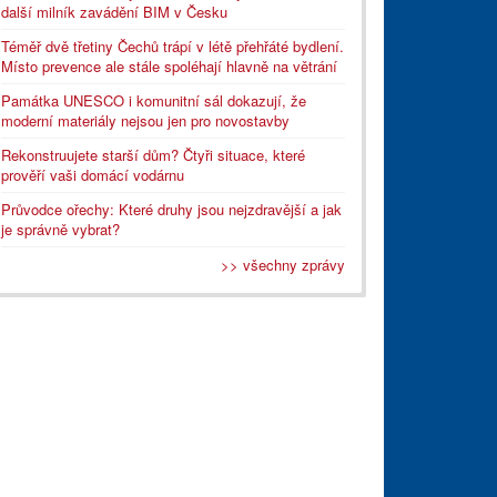
další milník zavádění BIM v Česku
Téměř dvě třetiny Čechů trápí v létě přehřáté bydlení.
Místo prevence ale stále spoléhají hlavně na větrání
Památka UNESCO i komunitní sál dokazují, že
moderní materiály nejsou jen pro novostavby
Rekonstruujete starší dům? Čtyři situace, které
prověří vaši domácí vodárnu
Průvodce ořechy: Které druhy jsou nejzdravější a jak
je správně vybrat?
>> všechny zprávy