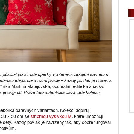
u působit jako malé šperky v interiéru. Spojení sametu s
mbinaci elegance a ruční práce – každý povlak je tvořen s
“
říká Martina Matějovská, obchodní ředitelka značky.
je originál. Právě tato autenticita dává celé kolekci
několika barevných variantách. Kolekci doplňují
a 33 × 50 cm se
stříbrnou výšivkou M
, které umožňují
 sety. Každý povlak je navržený tak, aby dobře fungoval
motivům.