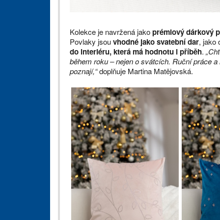
Kolekce je navržená jako
prémiový dárkový p
Povlaky jsou
vhodné jako svatební dar
, jako
do interiéru, která má hodnotu i příběh
.
„Chtě
během roku – nejen o svátcích. Ruční práce a k
poznají,“
doplňuje Martina Matějovská.