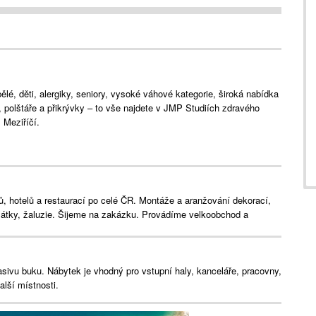
lé, děti, alergiky, seniory, vysoké váhové kategorie, široká nabídka
e, polštáře a přikrývky – to vše najdete v JMP Studiích zdravého
Meziříčí.
ů, hotelů a restaurací po celé ČR. Montáže a aranžování dekorací,
 látky, žaluzie. Šijeme na zakázku. Provádíme velkoobchod a
asivu buku. Nábytek je vhodný pro vstupní haly, kanceláře, pracovny,
alší místnosti.