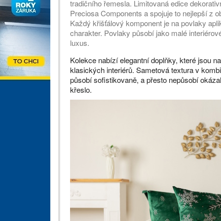
tradičního řemesla. Limitovaná edice dekorati
Preciosa Components a spojuje to nejlepší z ob
Každý křišťálový komponent je na povlaky apl
charakter. Povlaky působí jako malé interiérov
luxus.
Kolekce nabízí elegantní doplňky, které jsou n
klasických interiérů. Sametová textura v kombi
působí sofistikovaně, a přesto nepůsobí okázal
křeslo.