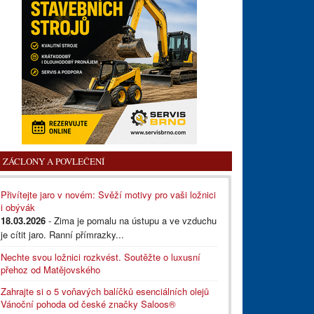
ZÁCLONY A POVLEČENÍ
Přivítejte jaro v novém: Svěží motivy pro vaši ložnici
i obývák
18.03.2026
- Zima je pomalu na ústupu a ve vzduchu
je cítit jaro. Ranní přímrazky...
Nechte svou ložnici rozkvést. Soutěžte o luxusní
přehoz od Matějovského
Zahrajte si o 5 voňavých balíčků esenciálních olejů
Vánoční pohoda od české značky Saloos®