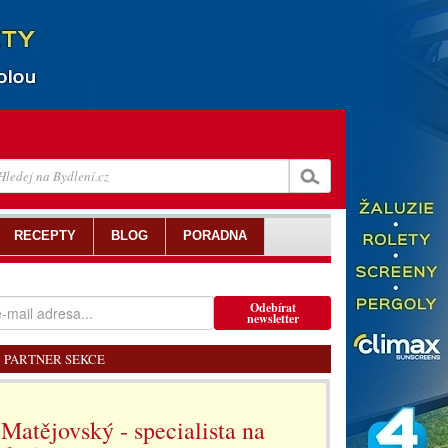
RECEPTY
BLOG
PORADNA
Odebírat
newsletter
PARTNER SEKCE
Matějovský - specialista na