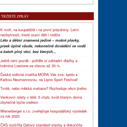
TRŽIŠTĚ ZPRÁV
K moři, na koupaliště i na první prázdniny. Letní
nezbytnosti, které ocení děti i rodiče
Léto s dětmi znamená jediné – mokré plavky,
písek úplně všude, nekonečné dovádění ve vodě
a batoh plný věcí, bez kterých...
Ještě není pozdě - pořiďte si zahradní dlažby a
tvárnice Liastone se slevou až 30 %
Česká rodinná značka MORA Vás zve, spolu s
Katkou Neumannovou, na Lipno Sport Festival!
Tvrdá, nebo měkká matrace? Rozhoduje něco jiného
Venkovní rolety v létě: 5 chyb, kvůli kterým doma
zbytečně trpíte vedrem
Wienerberger s.r.o. zveřejňuje hospodářský výsledek
za rok 2025
ČAS rozšířila Datový standard stavby a dokončila