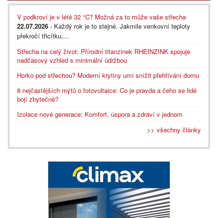
V podkroví je v létě 32 °C? Možná za to může vaše střecha
22.07.2026
- Každý rok je to stejné. Jakmile venkovní teploty
překročí třicítku,...
Střecha na celý život: Přírodní titanzinek RHEINZINK spojuje
nadčasový vzhled s minimální údržbou
Horko pod střechou? Moderní krytiny umí snížit přehřívání domu
8 nejčastějších mýtů o fotovoltaice: Co je pravda a čeho se lidé
bojí zbytečně?
Izolace nové generace: Komfort, úspora a zdraví v jednom
>> všechny články