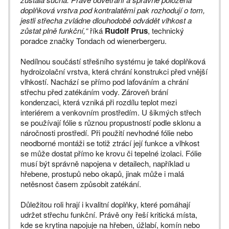
doplňková vrstva pod kontralatěmi pak rozhodují o tom,
jestli střecha zvládne dlouhodobě odvádět vlhkost a
zůstat plně funkční,“
říká
Rudolf Prus
, technický
poradce značky Tondach od wienerbergeru.
Nedílnou součástí střešního systému je také doplňková
hydroizolační vrstva, která chrání konstrukci před vnější
vlhkostí. Nachází se přímo pod laťováním a chrání
střechu před zatékáním vody. Zároveň brání
kondenzaci, která vzniká při rozdílu teplot mezi
interiérem a venkovním prostředím. U šikmých střech
se používají fólie s různou propustností podle sklonu a
náročnosti prostředí. Při použití nevhodné fólie nebo
neodborné montáži se totiž ztrácí její funkce a vlhkost
se může dostat přímo ke krovu či tepelné izolaci. Fólie
musí být správně napojena v detailech, například u
hřebene, prostupů nebo okapů, jinak může i malá
netěsnost časem způsobit zatékání.
Důležitou roli hrají i kvalitní doplňky, které pomáhají
udržet střechu funkční. Právě ony řeší kritická místa,
kde se krytina napojuje na hřeben, úžlabí, komín nebo