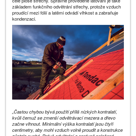
celé ploše střechy. Správně provedené laťování je také
základem funkčního odvětrání střechy, protože vzduch
proudící mezi fólií a latěmi odvádí vlhkost a zabraňuje
kondenzaci.
„Častou chybou bývá použití příliš nízkých kontralatí,
kvůli čemuž se zmenší odvětrávací mezera a dřevo
začne vlhnout. Minimální výška kontralatí jsou čtyři
centimetry, aby mohl vzduch volně proudit a konstrukce
zůstala suchá. Právě odvětrání a správně položená