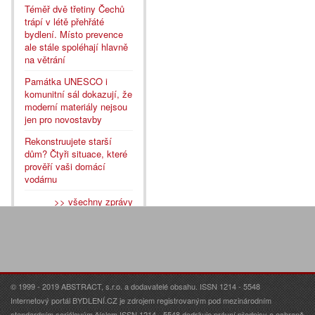
Téměř dvě třetiny Čechů
trápí v létě přehřáté
bydlení. Místo prevence
ale stále spoléhají hlavně
na větrání
Památka UNESCO i
komunitní sál dokazují, že
moderní materiály nejsou
jen pro novostavby
Rekonstruujete starší
dům? Čtyři situace, které
prověří vaši domácí
vodárnu
>> všechny zprávy
© 1999 - 2019 ABSTRACT, s.r.o. a dodavatelé obsahu. ISSN 1214 - 5548
Internetový portál BYDLENÍ.CZ je zdrojem registrovaným pod mezinárodním
standardním seriálovým číslem ISSN 1214 - 5548 dodržuje právní předpisy o ochraně