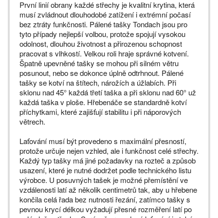
První linií obrany každé střechy je kvalitní krytina, která
musí zvládnout dlouhodobé zatížení i extrémní počasí
bez ztráty funkčnosti. Pálené tašky Tondach jsou pro
tyto případy nejlepší volbou, protože spojují vysokou
odolnost, dlouhou životnost a přirozenou schopnost
pracovat s vlhkostí. Velkou roli hraje správné kotvení.
Špatně upevněné tašky se mohou při silném větru
posunout, nebo se dokonce úplně odtrhnout. Pálené
tašky se kotví na štítech, nárožích a úžlabích. Při
sklonu nad 45° každá třetí taška a při sklonu nad 60° už
každá taška v ploše. Hřebenáče se standardně kotví
příchytkami, které zajišťují stabilitu i při náporových
větrech.
Laťování musí být provedeno s maximální přesností,
protože určuje nejen vzhled, ale i funkčnost celé střechy.
Každý typ tašky má jiné požadavky na rozteč a způsob
usazení, které je nutné dodržet podle technického listu
výrobce. U posuvných tašek je možné přemístění ve
vzdálenosti latí až několik centimetrů tak, aby u hřebene
končila celá řada bez nutnosti řezání, zatímco tašky s
pevnou krycí délkou vyžadují přesné rozměření latí po