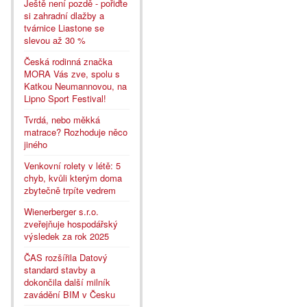
Ještě není pozdě - pořiďte
si zahradní dlažby a
tvárnice Liastone se
slevou až 30 %
Česká rodinná značka
MORA Vás zve, spolu s
Katkou Neumannovou, na
Lipno Sport Festival!
Tvrdá, nebo měkká
matrace? Rozhoduje něco
jiného
Venkovní rolety v létě: 5
chyb, kvůli kterým doma
zbytečně trpíte vedrem
Wienerberger s.r.o.
zveřejňuje hospodářský
výsledek za rok 2025
ČAS rozšířila Datový
standard stavby a
dokončila další milník
zavádění BIM v Česku