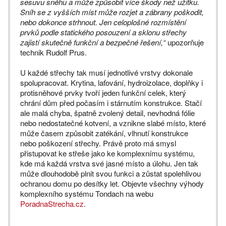
sesuvu sněhu a může způsobit více škody než užitku.
Sníh se z vyšších míst může rozjet a zábrany poškodit,
nebo dokonce strhnout. Jen celoplošné rozmístění
prvků podle statického posouzení a sklonu střechy
zajistí skutečně funkční a bezpečné řešení,“
upozorňuje
technik Rudolf Prus.
U každé střechy tak musí jednotlivé vrstvy dokonale
spolupracovat. Krytina, laťování, hydroizolace, doplňky i
protisněhové prvky tvoří jeden funkční celek, který
chrání dům před počasím i stárnutím konstrukce. Stačí
ale malá chyba, špatně zvolený detail, nevhodná fólie
nebo nedostatečné kotvení, a vznikne slabé místo, které
může časem způsobit zatékání, vlhnutí konstrukce
nebo poškození střechy. Právě proto má smysl
přistupovat ke střeše jako ke komplexnímu systému,
kde má každá vrstva své jasné místo a úlohu. Jen tak
může dlouhodobě plnit svou funkci a zůstat spolehlivou
ochranou domu po desítky let. Objevte všechny výhody
komplexního systému Tondach na webu
PoradnaStrecha.cz
.