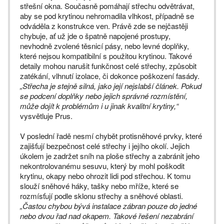
střešní okna. Současně pomáhají střechu odvětrávat,
aby se pod krytinou nehromadila vlhkost, případně se
odváděla z konstrukce ven. Právě zde se nejčastěji
chybuje, ať už jde o špatně napojené prostupy,
nevhodně zvolené těsnicí pásy, nebo levné doplňky,
které nejsou kompatibilní s použitou krytinou. Takové
detaily mohou narušit funkčnost celé střechy, způsobit
zatékání, vlhnutí izolace, či dokonce poškození fasády.
„Střecha je stejně silná, jako její nejslabší článek. Pokud
se podcení doplňky nebo jejich správné rozmístění,
může dojít k problémům i u jinak kvalitní krytiny,“
vysvětluje Prus.
V poslední řadě nesmí chybět protisněhové prvky, které
zajišťují bezpečnost celé střechy i jejího okolí. Jejich
úkolem je zadržet sníh na ploše střechy a zabránit jeho
nekontrolovanému sesuvu, který by mohl poškodit
krytinu, okapy nebo ohrozit lidi pod střechou. K tomu
slouží sněhové háky, tašky nebo mříže, které se
rozmísťují podle sklonu střechy a sněhové oblasti.
„Častou chybou bývá instalace zábran pouze do jedné
nebo dvou řad nad okapem. Takové řešení nezabrání