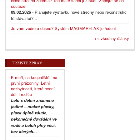
Nová střecha zdarma? Teď máte šanci ji získat. Zapojte se do
soutěže!
09.02.2026
- Plánujete výstavbu nové střechy nebo rekonstrukci
té stávající?...
Je vám vedro a dusno? Systém MAGMARELAX je řešení
>> všechny články
TRŽIŠTĚ ZPRÁV
K moři, na koupaliště i na
první prázdniny. Letní
nezbytnosti, které ocení
děti i rodiče
Léto s dětmi znamená
jediné – mokré plavky,
písek úplně všude,
nekonečné dovádění ve
vodě a batoh plný věcí,
bez kterých...