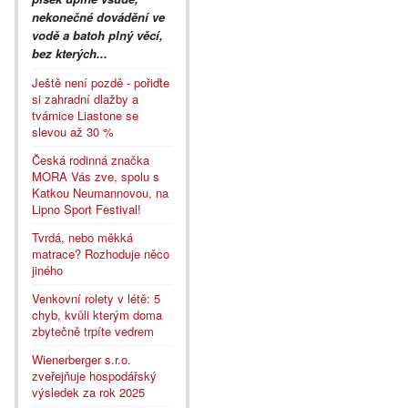
nekonečné dovádění ve
vodě a batoh plný věcí,
bez kterých...
Ještě není pozdě - pořiďte
si zahradní dlažby a
tvárnice Liastone se
slevou až 30 %
Česká rodinná značka
MORA Vás zve, spolu s
Katkou Neumannovou, na
Lipno Sport Festival!
Tvrdá, nebo měkká
matrace? Rozhoduje něco
jiného
Venkovní rolety v létě: 5
chyb, kvůli kterým doma
zbytečně trpíte vedrem
Wienerberger s.r.o.
zveřejňuje hospodářský
výsledek za rok 2025