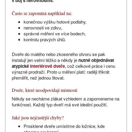
v boj s nerovnostmi.
Často se zapomíná například na:
konečnou výšku hotové podlahy,
nerovnosti ve zdivu,
správné měření ve více bodech,
kontrolu pravých úhlů.
Dveře do malého nebo zkoseného otvoru se pak
instalují jen velmi těžko a někdy je
nutné objednávat
atypické
interiérové dveře
, což celkové práce i cenu
výrazně prodraží. Proto u měření platí: raději třikrát
přeměřit, než jednou litovat.
Dveře, které neodpovídají místnosti
Někdy se necháme zlákat vzhledem a zapomeneme na
funkčnost. Každý typ dveří má své ideální použití.
Jaké jsou nejčastější chyby?
Prosklené dveře umístíme do ložnice, kde
chceme soukromí.