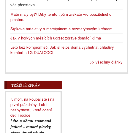
vás představa...
Máte malý byt? Díky těmto tipům získáte víc použitelného
prostoru
Šípkové tartaletky s marcipánem a rozmarýnovým krémem
Jak v horkých měsících udržet zdravé domácí klima
Léto bez kompromisů: Jak si letos doma vychutnat chladivý
komfort s LG DUALCOOL
>> všechny články
TRŽIŠTĚ ZPRÁV
K moři, na koupaliště i na
první prázdniny. Letní
nezbytnosti, které ocení
děti i rodiče
Léto s dětmi znamená
jediné – mokré plavky,
písek úplně všude,