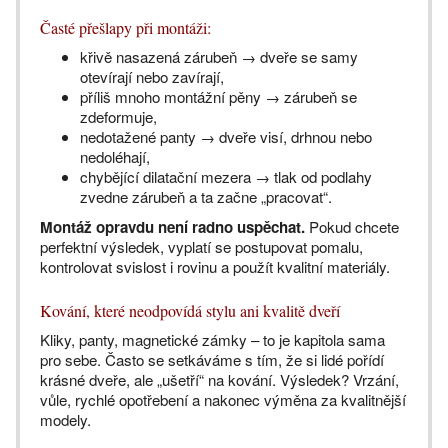
Časté přešlapy při montáži:
křivě nasazená zárubeň → dveře se samy
otevírají nebo zavírají,
příliš mnoho montážní pěny → zárubeň se
zdeformuje,
nedotažené panty → dveře visí, drhnou nebo
nedoléhají,
chybějící dilatační mezera → tlak od podlahy
zvedne zárubeň a ta začne „pracovat“.
Montáž opravdu není radno uspěchat.
Pokud chcete
perfektní výsledek, vyplatí se postupovat pomalu,
kontrolovat svislost i rovinu a použít kvalitní materiály.
Kování, které neodpovídá stylu ani kvalitě dveří
Kliky, panty, magnetické zámky – to je kapitola sama
pro sebe. Často se setkáváme s tím, že si lidé pořídí
krásné dveře, ale „ušetří“ na kování. Výsledek? Vrzání,
vůle, rychlé opotřebení a nakonec výměna za kvalitnější
modely.