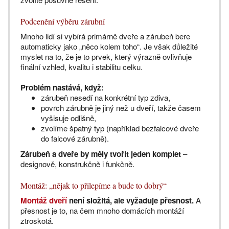
Podcenění výběru zárubní
Mnoho lidí si vybírá primárně dveře a zárubeň bere
automaticky jako „něco kolem toho“. Je však důležité
myslet na to, že je to prvek, který výrazně ovlivňuje
finální vzhled, kvalitu i stabilitu celku.
Problém nastává, když:
zárubeň nesedí na konkrétní typ zdiva,
povrch zárubně je jiný než u dveří, takže časem
vyšisuje odlišně,
zvolíme špatný typ (například bezfalcové dveře
do falcové zárubně).
Zárubeň a dveře by měly tvořit jeden komplet
–
designově, konstrukčně i funkčně.
Montáž: „nějak to přilepíme a bude to dobrý“
Montáž dveří
není složitá, ale vyžaduje přesnost.
A
přesnost je to, na čem mnoho domácích montáží
ztroskotá.