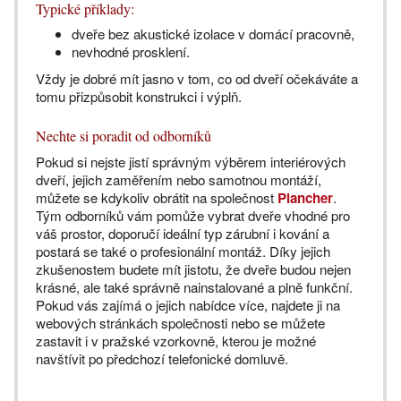
Typické příklady:
dveře bez akustické izolace v domácí pracovně,
nevhodné prosklení.
Vždy je dobré mít jasno v tom, co od dveří očekáváte a
tomu přizpůsobit konstrukci i výplň.
Nechte si poradit od odborníků
Pokud si nejste jistí správným výběrem interiérových
dveří, jejich zaměřením nebo samotnou montáží,
můžete se kdykoliv obrátit na společnost
Plancher
.
Tým odborníků vám pomůže vybrat dveře vhodné pro
váš prostor, doporučí ideální typ zárubní i kování a
postará se také o profesionální montáž. Díky jejich
zkušenostem budete mít jistotu, že dveře budou nejen
krásné, ale také správně nainstalované a plně funkční.
Pokud vás zajímá o jejich nabídce více, najdete ji na
webových stránkách společnosti nebo se můžete
zastavit i v pražské vzorkovně, kterou je možné
navštívit po předchozí telefonické domluvě.