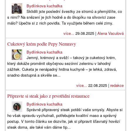
Bydlínkova kuchařka
Sklidili jste poslední švestky ze stromů a přemýšlíte, co
s nimi? Na snězení je jich hodně a do škopíku na slivovici zase
málo? Upečte si z nich povidla. Ta využijete během celé zimy.
více...
29.08.2025 |
Alena Vaculová
Cuketový krém podle Pepy Nemravy
Bydlínkova kuchařka
Jemný, krémový a svěží – takový je cuketový krém,
který dokáže proměnit obyčejnou sezónní zeleninu v lahodný
zážitek. Cuketa je nenápadný hrdina kuchyně – je lehká, zdravá,
snadno dostupná a skvěle se...
více...
22.08.2025 |
redakce
Připravte si steak jako z prvotřídní restaurace
Bydlínkova kuchařka
Správně připravený steak potěší vaše smysly. Abyste si
ho však opravdu vychutnali, potřebujete kvalitní maso a správný
postup. V tomto článku se dozvíte, jak si připravit šťavnatý hovězí
steak doma, ale také vám dáme tip...