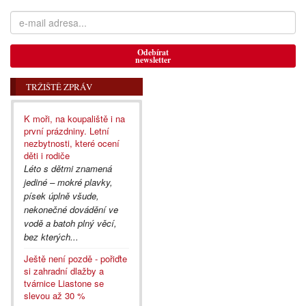
Odebírat
newsletter
TRŽIŠTĚ ZPRÁV
K moři, na koupaliště i na
první prázdniny. Letní
nezbytnosti, které ocení
děti i rodiče
Léto s dětmi znamená
jediné – mokré plavky,
písek úplně všude,
nekonečné dovádění ve
vodě a batoh plný věcí,
bez kterých...
Ještě není pozdě - pořiďte
si zahradní dlažby a
tvárnice Liastone se
slevou až 30 %