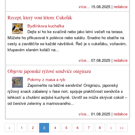
více...
15.08.2025 |
redakce
Recept, který voní létem: Cukeťák
Bydlínkova kuchařka
Dejte si ho ke svačině nebo jako letní večeři na terase.
Můžete ho přikusovat k polévce nebo salátu. Snadno ho sbalíte na
cesty a zavděčíte se každé návštěvě. Řeč je o cukeťáku, voňavém,
křupavém slaném koláči na...
více...
07.08.2025 |
redakce
Objevte japonské rýžové sendviče onigirazu
Pokrmy z masa a ryb
Zapomeňte na běžné sendviče! Onigirazu, japonský
rýžový snack zabalený v řase nori, spojuje praktičnost sendviče s
lehkostí a chutěmi asijské kuchyně. Uvnitř se může skrývat cokoli –
od čerstvé zeleniny a marinovaného...
více...
01.08.2025 |
redakce
3
<
1
2
4
5
6
7
8
>
>>