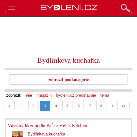
Toggle
navigation
Bydlínkova kuchařka
zobrazit podkategorie
zobrazit:
vše
magazín
bydlení.cz představuje
téma
3
<
1
2
4
5
6
7
8
>
>>
Vaječný likér podle Paťa z Hell’s Kitchen
Bydlínkova kuchařka