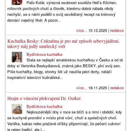
Paťo Kolár, výrazná osobnost soutěže Hell’s Kitchen,
milovník poctivých chutí a člověk, kterému dobrá nálada nikdy
nechybí, se s námi podělil o svůj osvědčený recept na krémový
domácí vaječný likér. A pozor...
více...
15.12.2025 |
redakce
Kuchařka Besky: Cukrařina je pro mě způsob sebevyjádření,
takový můj jedlý umělecký svět
Bydlínkova kuchařka
Stala se nejlepší amatérskou kuchařkou v Česku a od té
doby si Veronika Beskydiarová, známá jako BESKY, plní svůj sen.
Píše kuchařky, blogy, stovky lidí už naučila péct dorty, natáčí
inspirativní televizní kulinářské...
více...
18.11.2025 |
redakce
Hrajte o vánoční překvapení Dr. Oetker
Bydlínkova kuchařka
Nejkouzelnější dny v roce se blíží a s nimi i období, kdy
se kuchyně promění v místo plné vůní, chutí a společných chvil.
Vanilka, kakao nebo pražené oříšky připomínají, že pečení cukroví
je nejen tradicí, ale i...