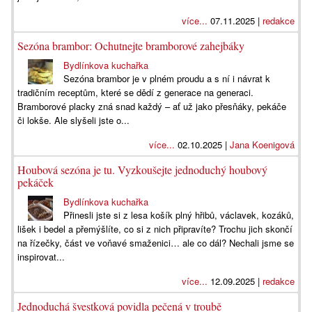
více...
07.11.2025 |
redakce
Sezóna brambor: Ochutnejte bramborové zahejbáky
Bydlínkova kuchařka
Sezóna brambor je v plném proudu a s ní i návrat k
tradičním receptům, které se dědí z generace na generaci.
Bramborové placky zná snad každý – ať už jako přesňáky, pekáče
či lokše. Ale slyšeli jste o...
více...
02.10.2025 |
Jana Koenigová
Houbová sezóna je tu. Vyzkoušejte jednoduchý houbový
pekáček
Bydlínkova kuchařka
Přinesli jste si z lesa košík plný hřibů, václavek, kozáků,
lišek i bedel a přemýšlíte, co si z nich připravíte? Trochu jich skončí
na řízečky, část ve voňavé smaženici… ale co dál? Nechali jsme se
inspirovat...
více...
12.09.2025 |
redakce
Jednoduchá švestková povidla pečená v troubě