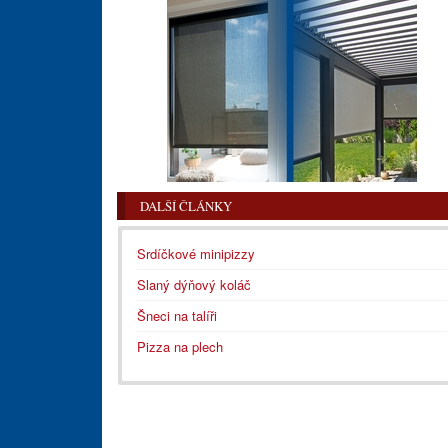
DALŠÍ ČLÁNKY
Srdíčkové minipizzy
Slaný dýňový koláč
Šneci na talíři
Pizza na plech