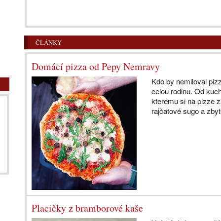
ČLÁNKY
Domácí pizza od Pepy Nemravy
Kdo by nemiloval piz
celou rodinu. Od kuc
kterému si na pizze z
rajčatové sugo a zbyt
Placičky z bramborové kaše