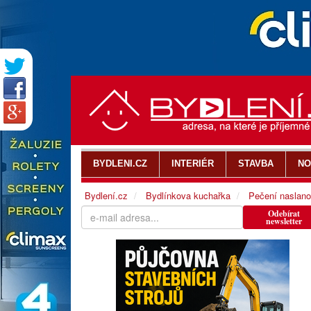
BYDLENI.CZ
INTERIÉR
STAVBA
NO
Bydlení.cz
Bydlínkova kuchařka
Pečení naslano
Odebírat
newsletter