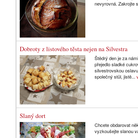
nevyrovná. Zakrojte s
Dobroty z listového těsta nejen na Silvestra
Štědrý den je za námi
přejedlo sladké cukro
silvestrovskou oslav
společný stůl, jistě...
Slaný dort
Chcete obdarovat něk
vyzkoušejte slanou v