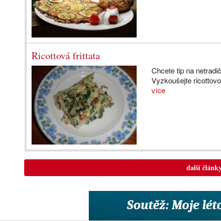
Ricottová frittata
Chcete tip na netradi
Vyzkoušejte ricottovo
více
další článk