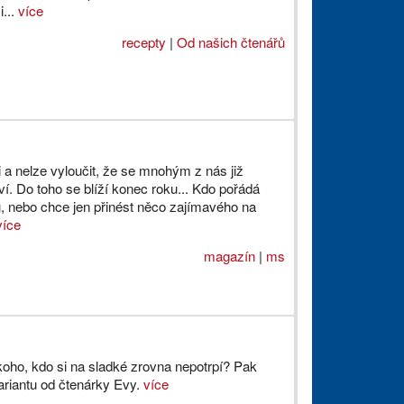
i...
více
recepty
|
Od našich čtenářů
 a nelze vyloučit, že se mnohým z nás již
ví. Do toho se blíží konec roku... Kdo pořádá
u, nebo chce jen přinést něco zajímavého na
více
magazín
|
ms
oho, kdo si na sladké zrovna nepotrpí? Pak
ariantu od čtenárky Evy.
více