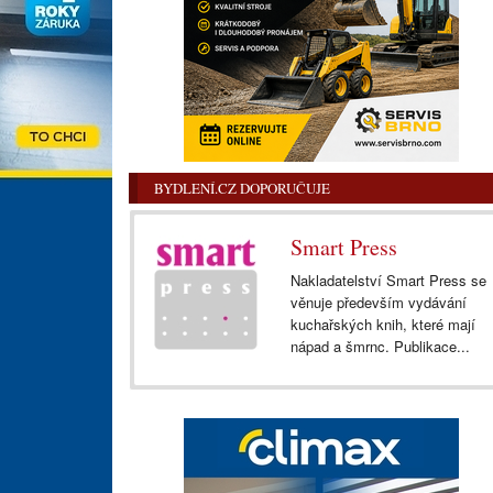
BYDLENÍ.CZ DOPORUČUJE
Smart Press
Nakladatelství Smart Press se
věnuje především vydávání
kuchařských knih, které mají
nápad a šmrnc. Publikace...