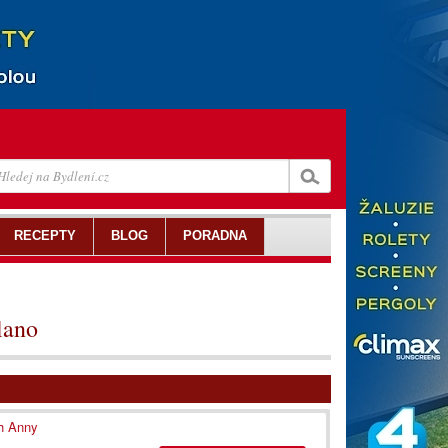
RECEPTY
BLOG
PORADNA
lano
th Anny