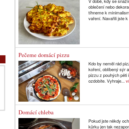
V době, kdy se snaží
oblečení nebo dekor
tíhneme k minimalism
vaření. Navařili jste 
Pečeme domácí pizzu
Kdo by neměl rád piz
koření, oblíbený sýr
pizzu z pouhých pěti 
ozdobíte. Vyhraje...
v
Domácí chleba
Pokud jste někdy och
kůrku jen tak nezapo