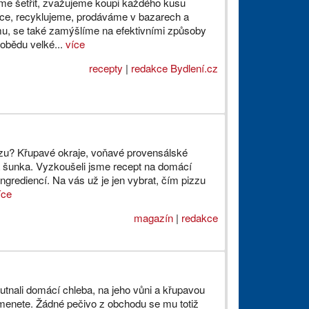
me šetřit, zvažujeme koupi každého kusu
ace, recyklujeme, prodáváme v bazarech a
u, se také zamýšlíme na efektivními způsoby
k obědu velké...
více
recepty
|
redakce Bydlení.cz
zu? Křupavé okraje, voňavé provensálské
 a šunka. Vyzkoušeli jsme recept na domácí
ingrediencí. Na vás už je jen vybrat, čím pizzu
íce
magazín
|
redakce
utnali domácí chleba, na jeho vůni a křupavou
menete. Žádné pečivo z obchodu se mu totiž