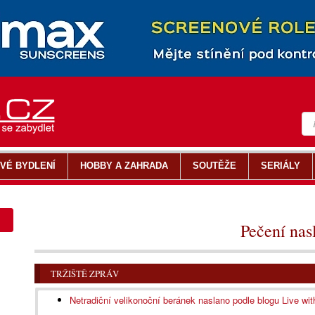
VÉ BYDLENÍ
HOBBY A ZAHRADA
SOUTĚŽE
SERIÁLY
Pečení nas
TRŽIŠTĚ ZPRÁV
Netradiční velikonoční beránek naslano podle blogu Live wi