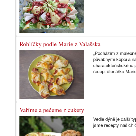
Rohlíčky podle Marie z Valašska
„Pocházím z malebnéh
půvabnými kopci a na
charatekteristického 
recept čtenářka Mari
Vaříme a pečeme z cukety
Vedle dýně je další t
jsme recepty našich 