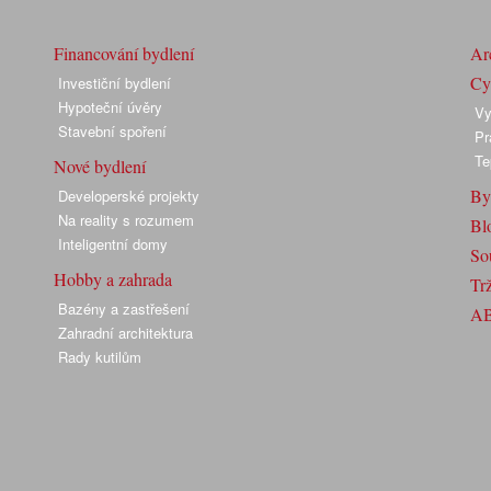
Financování bydlení
Arc
Cyk
Investiční bydlení
Hypoteční úvěry
Vy
Stavební spoření
Pr
Te
Nové bydlení
By
Developerské projekty
Na reality s rozumem
Bl
Inteligentní domy
So
Hobby a zahrada
Trž
Bazény a zastřešení
A
Zahradní architektura
Rady kutilům