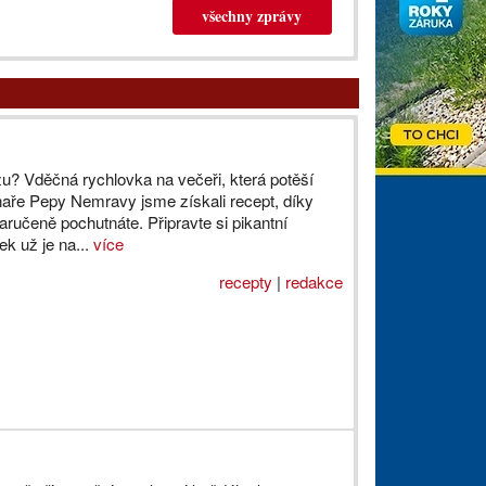
všechny zprávy
zu? Vděčná rychlovka na večeři, která potěší
haře Pepy Nemravy jsme získali recept, díky
aručeně pochutnáte. Připravte si pikantní
ek už je na...
více
recepty
|
redakce