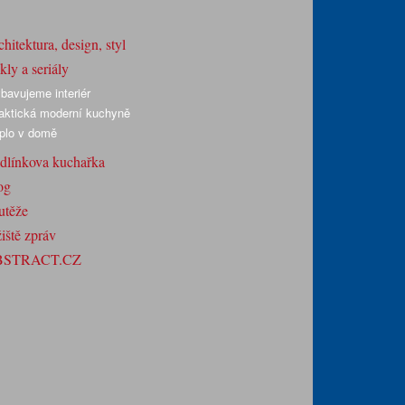
hitektura, design, styl
ly a seriály
bavujeme interiér
aktická moderní kuchyně
plo v domě
dlínkova kuchařka
og
utěže
iště zpráv
BSTRACT.CZ