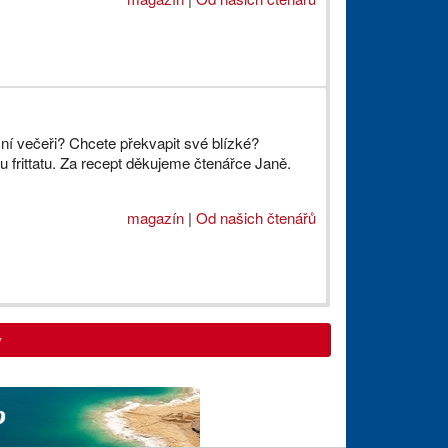
ční večeři? Chcete překvapit své blízké?
u frittatu. Za recept děkujeme čtenářce Janě.
magazín
|
Od našich čtenářů
y