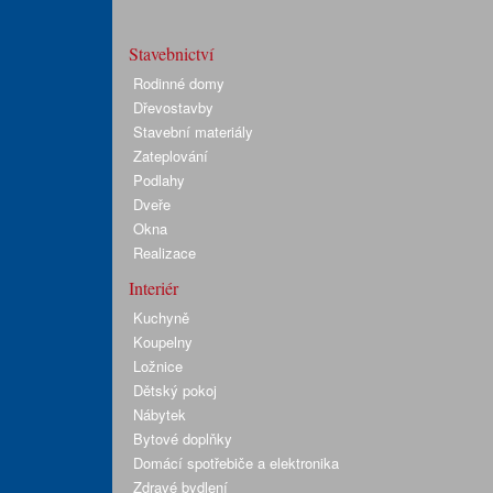
Stavebnictví
Rodinné domy
Dřevostavby
Stavební materiály
Zateplování
Podlahy
Dveře
Okna
Realizace
Interiér
Kuchyně
Koupelny
Ložnice
Dětský pokoj
Nábytek
Bytové doplňky
Domácí spotřebiče a elektronika
Zdravé bydlení