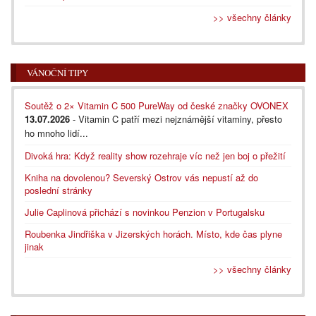
>> všechny články
VÁNOČNÍ TIPY
Soutěž o 2× Vitamin C 500 PureWay od české značky OVONEX
13.07.2026
- Vitamin C patří mezi nejznámější vitaminy, přesto
ho mnoho lidí...
Divoká hra: Když reality show rozehraje víc než jen boj o přežití
Kniha na dovolenou? Severský Ostrov vás nepustí až do
poslední stránky
Julie Caplinová přichází s novinkou Penzion v Portugalsku
Roubenka Jindřiška v Jizerských horách. Místo, kde čas plyne
jinak
>> všechny články