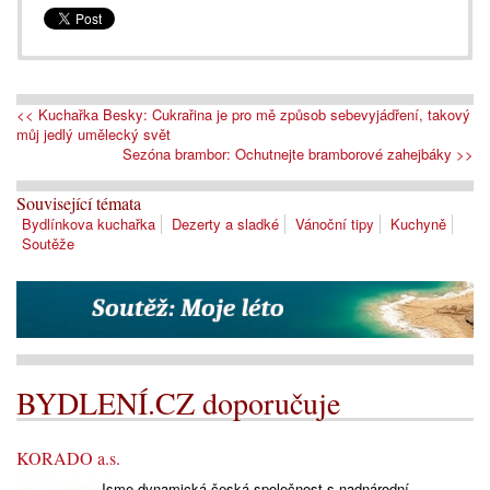
<< Kuchařka Besky: Cukrařina je pro mě způsob sebevyjádření, takový
můj jedlý umělecký svět
Sezóna brambor: Ochutnejte bramborové zahejbáky >>
Související témata
Bydlínkova kuchařka
Dezerty a sladké
Vánoční tipy
Kuchyně
Soutěže
BYDLENÍ.CZ doporučuje
KORADO a.s.
Jsme dynamická česká společnost s nadnárodní