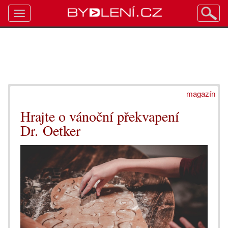
Toggle
navigation
magazín
Hrajte o vánoční překvapení
Dr. Oetker