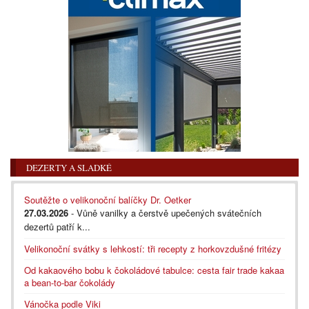
DEZERTY A SLADKÉ
Soutěžte o velikonoční balíčky Dr. Oetker
27.03.2026
- Vůně vanilky a čerstvě upečených svátečních
dezertů patří k...
Velikonoční svátky s lehkostí: tři recepty z horkovzdušné fritézy
Od kakaového bobu k čokoládové tabulce: cesta fair trade kakaa
a bean-to-bar čokolády
Vánočka podle Viki