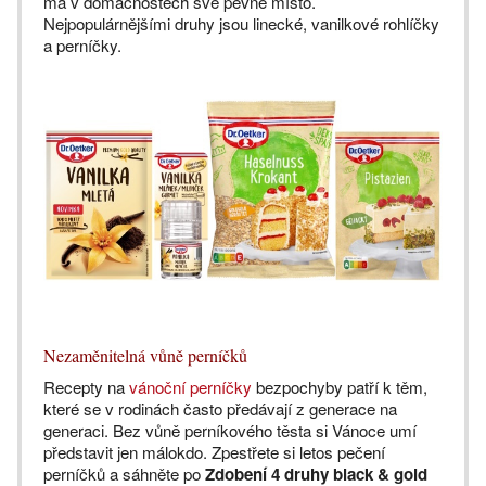
má v domácnostech své pevné místo.
Nejpopulárnějšími druhy jsou linecké, vanilkové rohlíčky
a perníčky.
Nezaměnitelná vůně perníčků
Recepty na
vánoční perníčky
bezpochyby patří k těm,
které se v rodinách často předávají z generace na
generaci. Bez vůně perníkového těsta si Vánoce umí
představit jen málokdo. Zpestřete si letos pečení
perníčků a sáhněte po
Zdobení 4 druhy black & gold