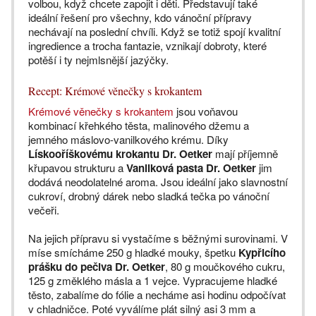
volbou, když chcete zapojit i děti. Představují také
ideální řešení pro všechny, kdo vánoční přípravy
nechávají na poslední chvíli. Když se totiž spojí kvalitní
ingredience a trocha fantazie, vznikají dobroty, které
potěší i ty nejmlsnější jazýčky.
Recept: Krémové věnečky s krokantem
Krémové věnečky s krokantem
jsou voňavou
kombinací křehkého těsta, malinového džemu a
jemného máslovo-vanilkového krému. Díky
Lískooříškovému krokantu Dr. Oetker
mají příjemně
křupavou strukturu a
Vanilková pasta Dr. Oetker
jim
dodává neodolatelné aroma. Jsou ideální jako slavnostní
cukroví, drobný dárek nebo sladká tečka po vánoční
večeři.
Na jejich přípravu si vystačíme s běžnými surovinami. V
míse smícháme 250 g hladké mouky, špetku
Kypřicího
prášku do pečiva Dr. Oetker
, 80 g moučkového cukru,
125 g změklého másla a 1 vejce. Vypracujeme hladké
těsto, zabalíme do fólie a necháme asi hodinu odpočívat
v chladničce. Poté vyválíme plát silný asi 3 mm a