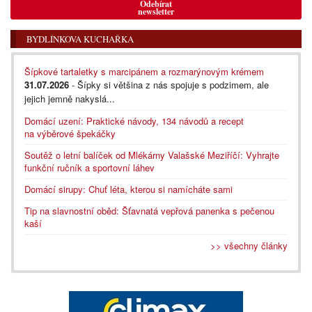
Odebírat
newsletter
BYDLÍNKOVA KUCHAŘKA
Šípkové tartaletky s marcipánem a rozmarýnovým krémem
31.07.2026
- Šípky si většina z nás spojuje s podzimem, ale
jejich jemně nakyslá...
Domácí uzení: Praktické návody, 134 návodů a recept
na výběrové špekáčky
Soutěž o letní balíček od Mlékárny Valašské Meziříčí: Vyhrajte
funkční ručník a sportovní láhev
Domácí sirupy: Chuť léta, kterou si namícháte sami
Tip na slavnostní oběd: Šťavnatá vepřová panenka s pečenou
kaší
>> všechny články