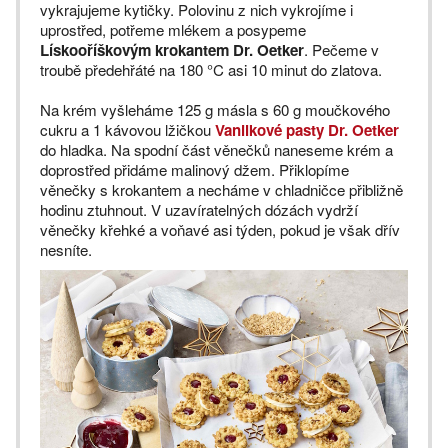
vykrajujeme kytičky. Polovinu z nich vykrojíme i
uprostřed, potřeme mlékem a posypeme
Lískooříškovým krokantem Dr. Oetker
. Pečeme v
troubě předehřáté na 180 °C asi 10 minut do zlatova.
Na krém vyšleháme 125 g másla s 60 g moučkového
cukru a 1 kávovou lžičkou
Vanilkové pasty Dr. Oetker
do hladka. Na spodní část věnečků naneseme krém a
doprostřed přidáme malinový džem. Přiklopíme
věnečky s krokantem a necháme v chladničce přibližně
hodinu ztuhnout. V uzavíratelných dózách vydrží
věnečky křehké a voňavé asi týden, pokud je však dřív
nesníte.