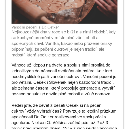
Vánoční pečení s Dr. Oetker
Nejkouzelnější dny v roce se blíží a s nimi i období, kdy
se kuchyně promění v místo plné vůní, chutí a
společných chvil. Vanilka, kakao nebo pražené oříšky
připomínají, že pečení cukroví je nejen tradicí, ale i
radostí, která spojuje generace.
Vánoce už klepou na dveře a spolu s nimi proniká do
jednotlivých domácností sváteční atmosféra, ke které
neodmyslitelně patří vánoční cukroví. Vánoční pečení je
pro většinu Češek i Slovenek nejen každoroční tradicí,
ale zejména časem, který propojuje generace a vytváří
nezapomenutelné chvíle plné radosti a vůně domova.
Věděli jste, že devět z deseti Češek si na pečení
cukroví vždy vyhradí čas? Potvrzuje to letošní průzkum
společnosti Dr. Oetker realizovaný ve spolupráci s
agenturou NielsenIQ. Většina začíná péct už 2 až 3
týdny před Štědrým dnem, 13 % z nich se do vánočních