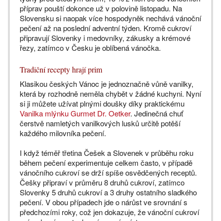
příprav pouští dokonce už v polovině listopadu. Na
Slovensku si naopak více hospodyněk nechává vánoční
pečení až na poslední adventní týden. Kromě cukroví
připravují Slovenky i medovníky, zákusky a krémové
řezy, zatímco v Česku je oblíbená vánočka.
Tradiční recepty hrají prim
Klasikou českých Vánoc je jednoznačně vůně vanilky,
která by rozhodně neměla chybět v žádné kuchyni. Nyní
si ji můžete užívat plnými doušky díky praktickému
Vanilka mlýnku Gurmet Dr. Oetker
. Jedinečná chuť
čerstvě namletých vanilkových lusků určitě potěší
každého milovníka pečení.
I když téměř třetina Češek a Slovenek v průběhu roku
během pečení experimentuje celkem často, v případě
vánočního cukroví se drží spíše osvědčených receptů.
Češky připraví v průměru 8 druhů cukroví, zatímco
Slovenky 5 druhů cukroví a 3 druhy ostatního sladkého
pečení. V obou případech jde o nárůst ve srovnání s
předchozími roky, což jen dokazuje, že vánoční cukroví