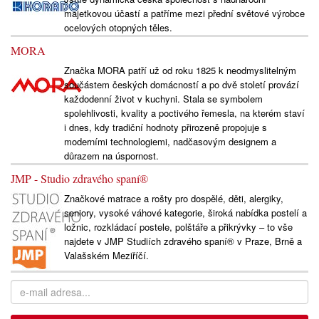
majetkovou účastí a patříme mezi přední světové výrobce
ocelových otopných těles.
MORA
Značka MORA patří už od roku 1825 k neodmyslitelným
součástem českých domácností a po dvě století provází
každodenní život v kuchyni. Stala se symbolem
spolehlivosti, kvality a poctivého řemesla, na kterém staví
i dnes, kdy tradiční hodnoty přirozeně propojuje s
moderními technologiemi, nadčasovým designem a
důrazem na úspornost.
JMP - Studio zdravého spaní®
Značkové matrace a rošty pro dospělé, děti, alergiky,
seniory, vysoké váhové kategorie, široká nabídka postelí a
ložnic, rozkládací postele, polštáře a přikrývky – to vše
najdete v JMP Studiích zdravého spaní® v Praze, Brně a
Valašském Meziříčí.