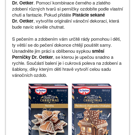
Dr. Oetker
. Pomocí kombinace černého a zlatého
zdobení různých tvarů si perníčky ozdobíte podle vlastní
chuti a fantazie. Pokud přidáte
Pistácie sekané
Dr. Oetker
, vytvoříte originální vánoční dekoraci, která
bude navíc skvěle chutnat.
S pečením a zdobením vám určitě rády pomohou i děti,
ty větší se do pečení dokonce chtějí pouštět samy.
Usnadněte jim práci s oblíbenou sypkou
směsí
Perníčky Dr. Oetker
, se kterou je upečou snadno a
rychle. Součástí balení je i cukrová poleva na zdobení a
šablony, díky kterým děti hravě vytvoří celou sadu
vánočních ozdob.