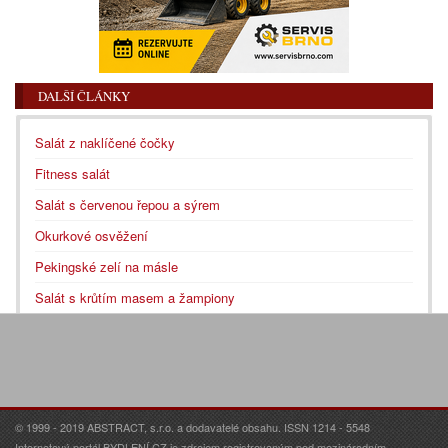
DALŠÍ ČLÁNKY
Salát z naklíčené čočky
Fitness salát
Salát s červenou řepou a sýrem
Okurkové osvěžení
Pekingské zelí na másle
Salát s krůtím masem a žampiony
© 1999 - 2019 ABSTRACT, s.r.o. a dodavatelé obsahu. ISSN 1214 - 5548
Internetový portál BYDLENÍ.CZ je zdrojem registrovaným pod mezinárodním