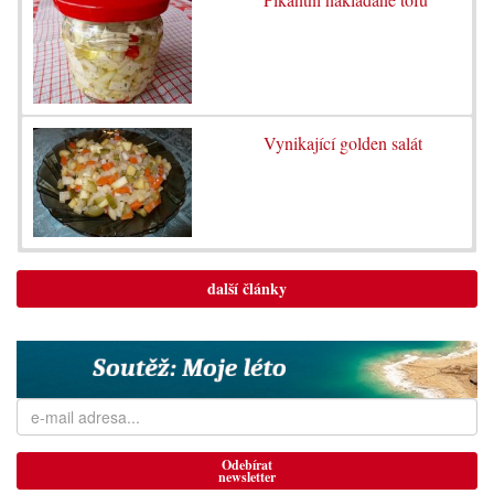
Vynikající golden salát
další články
Odebírat
newsletter