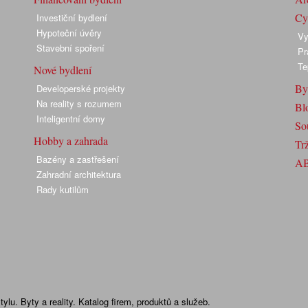
Cyk
Investiční bydlení
Hypoteční úvěry
Vy
Stavební spoření
Pr
Te
Nové bydlení
By
Developerské projekty
Na reality s rozumem
Bl
Inteligentní domy
So
Hobby a zahrada
Trž
Bazény a zastřešení
A
Zahradní architektura
Rady kutilům
lu. Byty a reality. Katalog firem, produktů a služeb.