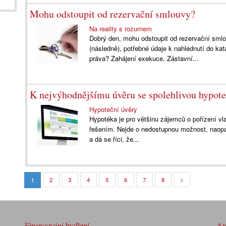
Mohu odstoupit od rezervační smlouvy?
Na reality s rozumem
Dobrý den, mohu odstoupit od rezervační smlo
(následně), potřebné údaje k nahlédnutí do ka
práva? Zahájení exekuce, Zástavní...
K nejvýhodnějšímu úvěru se spolehlivou hypote
Hypoteční úvěry
Hypotéka je pro většinu zájemců o pořízení vl
řešením. Nejde o nedostupnou možnost, naopak
a dá se říci, že...
1
2
3
4
5
6
7
8
>
Financování bydlení
Arc