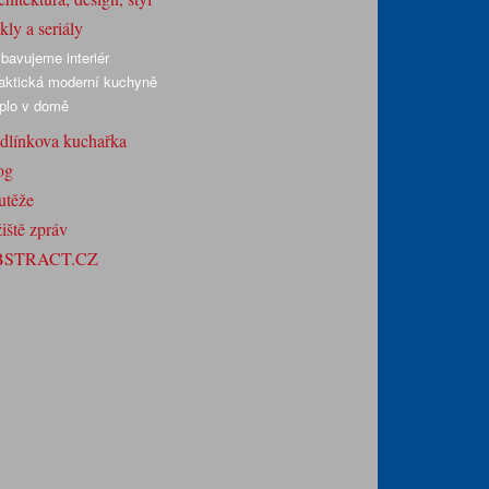
ly a seriály
bavujeme interiér
aktická moderní kuchyně
plo v domě
dlínkova kuchařka
og
utěže
iště zpráv
BSTRACT.CZ