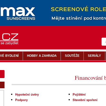
VÉ BYDLENÍ
HOBBY A ZAHRADA
SOUTĚŽE
SERIÁLY
Financování 
Hypoteční úvěry
Pojištění
Podpory
Stavební spoření