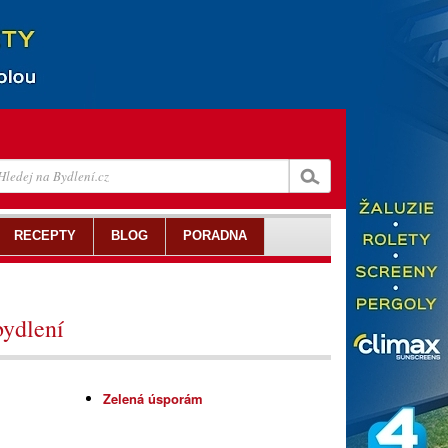
RECEPTY
BLOG
PORADNA
bydlení
Zelená úsporám