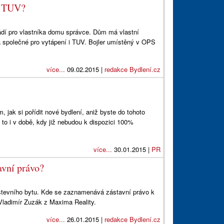
ro TUV?
ádí pro vlastníka domu správce. Dům má vlastní
la společné pro vytápení i TUV. Bojler umístěný v OPS
více...
09.02.2015 |
redakce Bydlení.cz
jak si pořídit nové bydlení, aniž byste do tohoto
 to i v době, kdy již nebudou k dispozici 100%
více...
30.01.2015 |
PR
tavní právo?
užstevního bytu. Kde se zaznamenává zástavní právo k
Vladimír Zuzák z Maxima Reality.
více...
26.01.2015 |
redakce Bydlení.cz