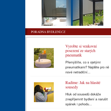
PORADNA BYDLENÍ.CZ
Vyrobte si venkovní
posezení ze starých
pneumatik
Přemýšlíte, co s ojetými
pneumatikami? Najděte pro ně
nové netradiční...
Radíme: Jak na hlasité
sousedy
Hluk od sousedů dokáže
znepříjemnit bydlení a narušit
spánek i pohodu...