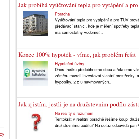
Jak probíhá vyúčtování tepla pro vytápění a p
Poradna
Vyúčtování tepla pro vytápění a pro TUV prov
předávací stanici, kde je měření spotřeby tep
má samostatný vodoměr...
Konec 100% hypoték - víme, jak problém řešit
Hypoteční úvěry
Dnes trošku předběhneme dobu a řekneme vám, 
záměru museli investovat vlastní prostředky, a
hypotéky. 2 z 3 navrhovaných...
Jak zjistím, jestli je na družstevním podílu zás
Na reality s rozumem
Tentokrát v realitní poradně řešíme koupi dr
družstevnímu podílu? Na dotaz odpovídá pan 
azy