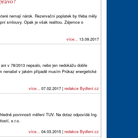
 právo?
a které nemají nárok. Rezervační poplatek by třeba měly
upní smlouvy. Opak je však realitou. Zájemce o
více...
13.09.2017
 ani v 78/2013 nepsalo, nebo jen nedokážu dobře
em nenašel v jakém případě musím Průkaz energetické
více...
07.02.2017 |
redakce Bydlení.cz
ohledně povinnosti měření TUV. Na dotaz odpovídá Ing.
ostí, s.r.o.
více...
04.03.2015 |
redakce Bydlení.cz