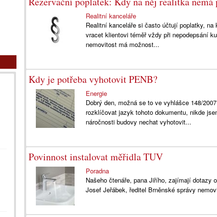
Rezervační poplatek: Kdy na něj realitka nemá
Realitní kanceláře
Realitní kanceláře si často účtují poplatky, n
vracet klientovi téměř vždy při nepodepsání k
nemovitost má možnost...
Kdy je potřeba vyhotovit PENB?
Energie
Dobrý den, možná se to ve vyhlášce 148/2007
rozklíčovat jazyk tohoto dokumentu, nikde js
náročnosti budovy nechat vyhotovit...
Povinnost instalovat měřidla TUV
Poradna
Našeho čtenáře, pana Jiřího, zajímají dotazy 
Josef Jeřábek, ředitel Brněnské správy nemovit