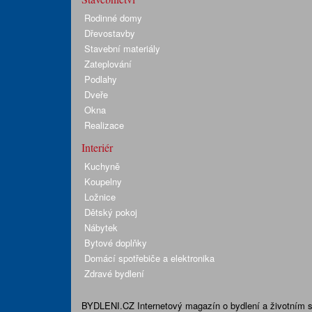
Rodinné domy
Dřevostavby
Stavební materiály
Zateplování
Podlahy
Dveře
Okna
Realizace
Interiér
Kuchyně
Koupelny
Ložnice
Dětský pokoj
Nábytek
Bytové doplňky
Domácí spotřebiče a elektronika
Zdravé bydlení
BYDLENI.CZ
Internetový magazín o bydlení a životním sty