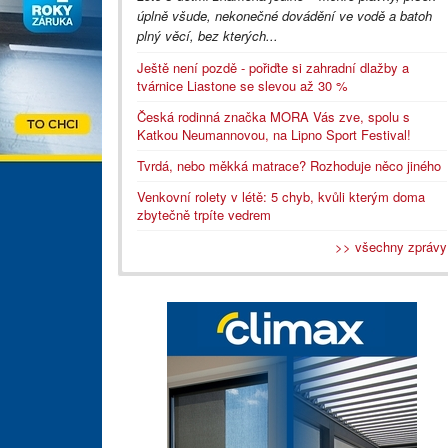
úplně všude, nekonečné dovádění ve vodě a batoh
plný věcí, bez kterých...
Ještě není pozdě - pořiďte si zahradní dlažby a
tvárnice Liastone se slevou až 30 %
Česká rodinná značka MORA Vás zve, spolu s
Katkou Neumannovou, na Lipno Sport Festival!
Tvrdá, nebo měkká matrace? Rozhoduje něco jiného
Venkovní rolety v létě: 5 chyb, kvůli kterým doma
zbytečně trpíte vedrem
>> všechny zprávy