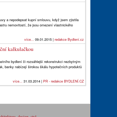
uvy a nepodepsat kupní smlouvu, když jsem zjistila
tastru nemovitostí, že jsou omezení vlastnického
více...
09.01.2015 |
redakce Bydlení.cz
ční kalkulačkou
astního bydlení či rozsáhlejší rekonstrukci nezbytným
, banky nabízejí širokou škálu hypotečních produktů
více...
31.03.2014 |
PR - redakce BYDLENÍ.CZ
hitektura, design, styl