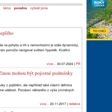
téma
poradna
vybrali jsme
lepšího
le na pohybu a trh s nemovitostmi je stále dynamický,
 vám pomůže navigovat světem hypoték. Kvalitní
více...
30.07.2024 |
PR
říčinou mohou být pojistné podmínky
y z pojištění, ale například také vlastní definice
odné události. Porušení některého z výše zmíněných
více...
23.11.2017 |
redakce