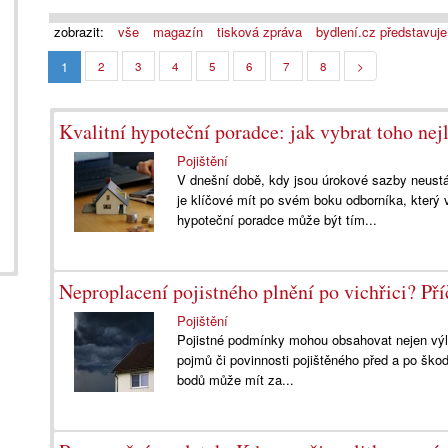
zobrazit:
vše
magazín
tisková zpráva
bydlení.cz představuje
1
2
3
4
5
6
7
8
>
Kvalitní hypoteční poradce: jak vybrat toho nej
Pojištění
V dnešní době, kdy jsou úrokové sazby neustá
je klíčové mít po svém boku odborníka, který
hypoteční poradce může být tím...
Neproplacení pojistného plnění po vichřici? P
Pojištění
Pojistné podmínky mohou obsahovat nejen výluk
pojmů či povinnosti pojištěného před a po šk
bodů může mít za...