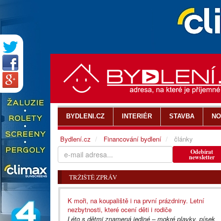
BYDLENI.CZ
INTERIÉR
STAVBA
NO
Bydlení.cz
Financování bydlení
články
Odebírat
newsletter
TRŽIŠTĚ ZPRÁV
K moři, na koupaliště i na první prázdniny. Letní
nezbytnosti, které ocení děti i rodiče
Léto s dětmi znamená jediné – mokré plavky, písek