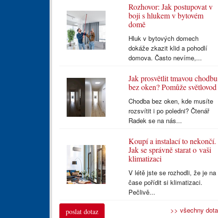
Rozhovor: Jak postupovat v
boji s hlukem v bytovém
domě
Hluk v bytových domech
dokáže zkazit klid a pohodlí
domova. Často nevíme,...
Jak prosvětlit tmavou chodbu
bez oken? Pomůže světlovod
Chodba bez oken, kde musíte
rozsvítit i po poledni? Čtenář
Radek se na nás...
Koupí a instalací to nekončí.
Jak se správně starat o vaši
klimatizaci
V létě jste se rozhodli, že je na
čase pořídit si klimatizaci.
Pečlivě...
>> všechny dot
poslat dotaz