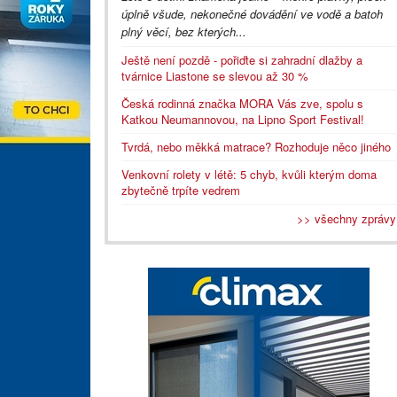
úplně všude, nekonečné dovádění ve vodě a batoh
plný věcí, bez kterých...
Ještě není pozdě - pořiďte si zahradní dlažby a
tvárnice Liastone se slevou až 30 %
Česká rodinná značka MORA Vás zve, spolu s
Katkou Neumannovou, na Lipno Sport Festival!
Tvrdá, nebo měkká matrace? Rozhoduje něco jiného
Venkovní rolety v létě: 5 chyb, kvůli kterým doma
zbytečně trpíte vedrem
>> všechny zprávy