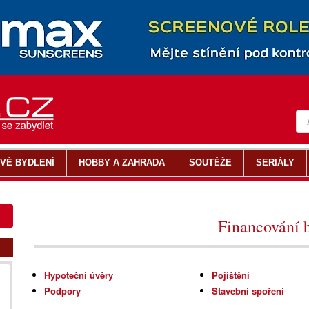
VÉ BYDLENÍ
HOBBY A ZAHRADA
SOUTĚŽE
SERIÁLY
Financování 
Hypoteční úvěry
Pojištění
Podpory
Stavební spoření