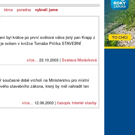
téma
poradna
vybrali jsme
í
ní byl krátce po první světové válce jistý pan Krapp z
e je ovšem v knížce Tomáše Prčíka STAVEBNÍ
více...
23.10.2003 |
Svatava Morávková
 současné době vrcholí na Ministerstvu pro místní
ového stavebního zákona, který by měl nahradit ten
více...
12.06.2003 |
časopis Interiér stavby