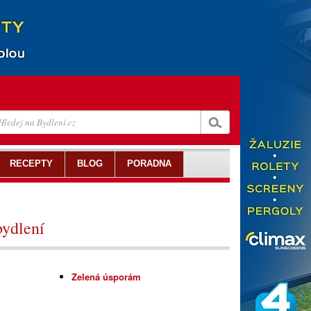
RECEPTY
BLOG
PORADNA
bydlení
Zelená úsporám