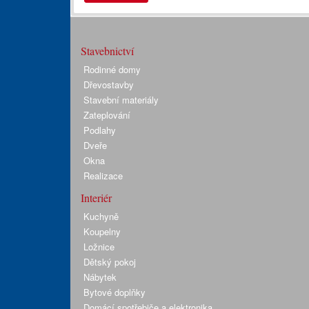
Stavebnictví
Rodinné domy
Dřevostavby
Stavební materiály
Zateplování
Podlahy
Dveře
Okna
Realizace
Interiér
Kuchyně
Koupelny
Ložnice
Dětský pokoj
Nábytek
Bytové doplňky
Domácí spotřebiče a elektronika