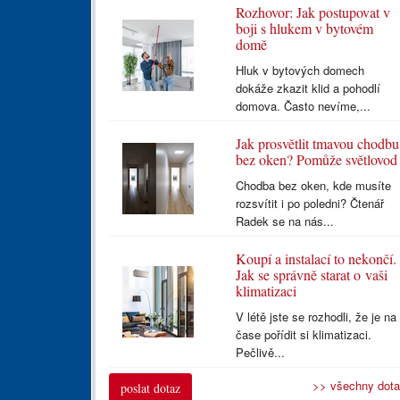
Rozhovor: Jak postupovat v
boji s hlukem v bytovém
domě
Hluk v bytových domech
dokáže zkazit klid a pohodlí
domova. Často nevíme,...
Jak prosvětlit tmavou chodbu
bez oken? Pomůže světlovod
Chodba bez oken, kde musíte
rozsvítit i po poledni? Čtenář
Radek se na nás...
Koupí a instalací to nekončí.
Jak se správně starat o vaši
klimatizaci
V létě jste se rozhodli, že je na
čase pořídit si klimatizaci.
Pečlivě...
>> všechny dot
poslat dotaz