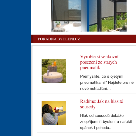
PORADNA BYDLENÍ.CZ
Vyrobte si venkovní
posezení ze starých
pneumatik
Přemýšlíte, co s ojetými
pneumatikami? Najděte pro ně
nové netradiční...
Radíme: Jak na hlasité
sousedy
Hluk od sousedů dokáže
znepříjemnit bydlení a narušit
spánek i pohodu...