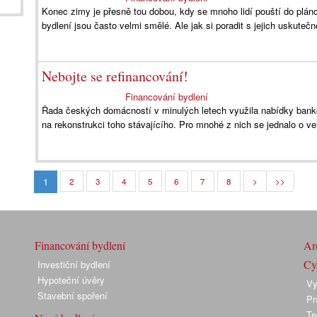
Konec zimy je přesně tou dobou, kdy se mnoho lidí pouští do plá
bydlení jsou často velmi smělé. Ale jak si poradit s jejich uskuteč
Nebojte se refinancování!
Financování bydlení
Řada českých domácností v minulých letech využila nabídky bankovní
na rekonstrukci toho stávajícího. Pro mnohé z nich se jednalo o v
1
2
3
4
5
6
7
8
>
>>
Financování bydlení
Arc
Cyk
Investiční bydlení
Hypoteční úvěry
Vy
Stavební spoření
Pr
Te