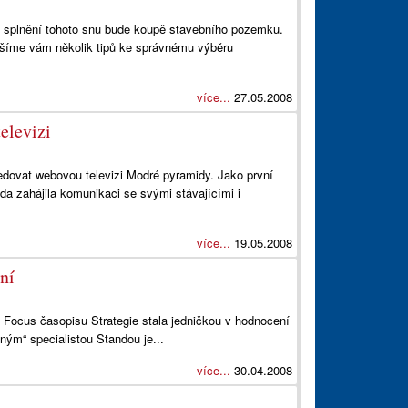
e splnění tohoto snu bude koupě stavebního pozemku.
ášíme vám několik tipů ke správnému výběru
více...
27.05.2008
elevizi
dovat webovou televizi Modré pyramidy. Jako první
da zahájila komunikaci se svými stávajícími i
více...
19.05.2008
ní
t Focus časopisu Strategie stala jedničkou v hodnocení
ným“ specialistou Standou je...
více...
30.04.2008