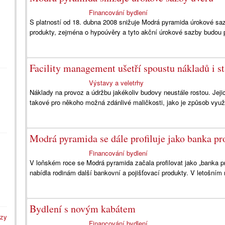
Financování bydlení
S platností od 18. dubna 2008 snižuje Modrá pyramida úrokové sa
produkty, zejména o hypoúvěry a tyto akční úrokové sazby budou pl
Facility management ušetří spoustu nákladů i st
Výstavy a veletrhy
Náklady na provoz a údržbu jakékoliv budovy neustále rostou. Jejich
takové pro někoho možná zdánlivé maličkosti, jako je způsob využit
Modrá pyramida se dále profiluje jako banka pr
Financování bydlení
V loňském roce se Modrá pyramida začala profilovat jako „banka pr
nabídla rodinám další bankovní a pojišťovací produkty. V letošním 
Bydlení s novým kabátem
azy
Financování bydlení