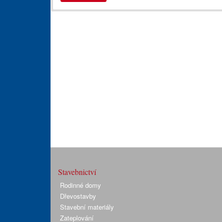
Stavebnictví
Rodinné domy
Dřevostavby
Stavební materiály
Zateplování