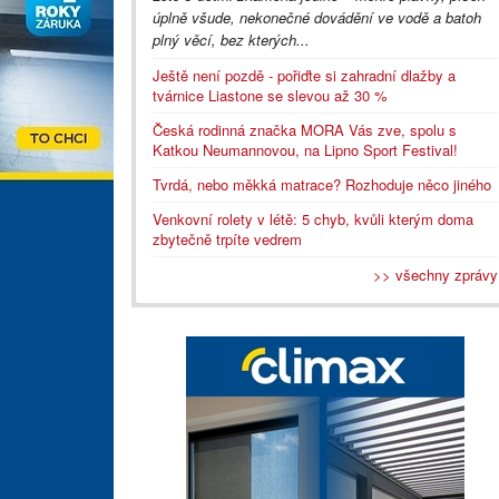
úplně všude, nekonečné dovádění ve vodě a batoh
plný věcí, bez kterých...
Ještě není pozdě - pořiďte si zahradní dlažby a
tvárnice Liastone se slevou až 30 %
Česká rodinná značka MORA Vás zve, spolu s
Katkou Neumannovou, na Lipno Sport Festival!
Tvrdá, nebo měkká matrace? Rozhoduje něco jiného
Venkovní rolety v létě: 5 chyb, kvůli kterým doma
zbytečně trpíte vedrem
>> všechny zprávy