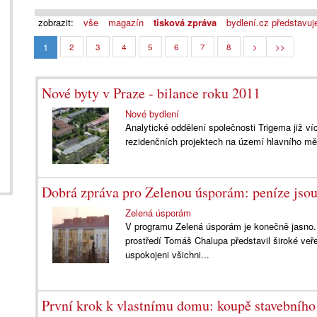
zobrazit:
vše
magazín
tisková zpráva
bydlení.cz představuj
1
2
3
4
5
6
7
8
>
>>
Nové byty v Praze - bilance roku 2011
Nové bydlení
Analytické oddělení společnosti Trigema již ví
rezidenčních projektech na území hlavního měs
Dobrá zpráva pro Zelenou úsporám: peníze jsou
Zelená úsporám
V programu Zelená úsporám je konečně jasno. V
prostředí Tomáš Chalupa představil široké veřej
uspokojeni všichni...
První krok k vlastnímu domu: koupě stavebníh