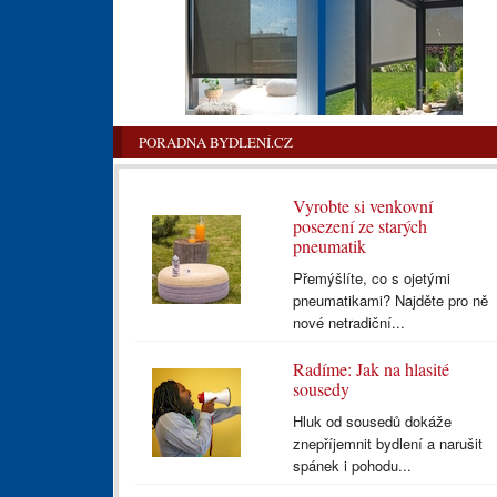
PORADNA BYDLENÍ.CZ
Vyrobte si venkovní
posezení ze starých
pneumatik
Přemýšlíte, co s ojetými
pneumatikami? Najděte pro ně
nové netradiční...
Radíme: Jak na hlasité
sousedy
Hluk od sousedů dokáže
znepříjemnit bydlení a narušit
spánek i pohodu...