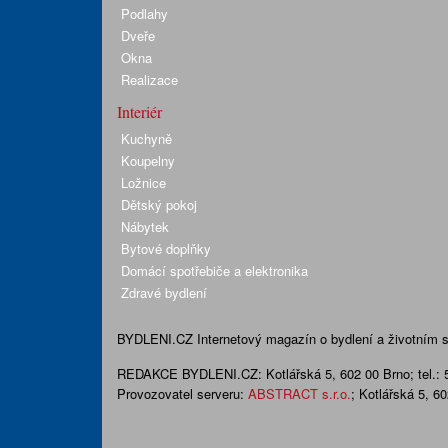
Podlahy
Dveře
Okna
Realizace
Interiér
Kuchyně
Koupelny
Ložnice
Dětský pokoj
Nábytek
Bytové doplňky
Domácí spotřebiče a elektronika
Zdravé bydlení
BYDLENI.CZ
Internetový magazín o bydlení a životním sty
REDAKCE BYDLENI.CZ:
Kotlářská 5, 602 00 Brno;
tel.:
Provozovatel serveru:
ABSTRACT s.r.o.
; Kotlářská 5, 6