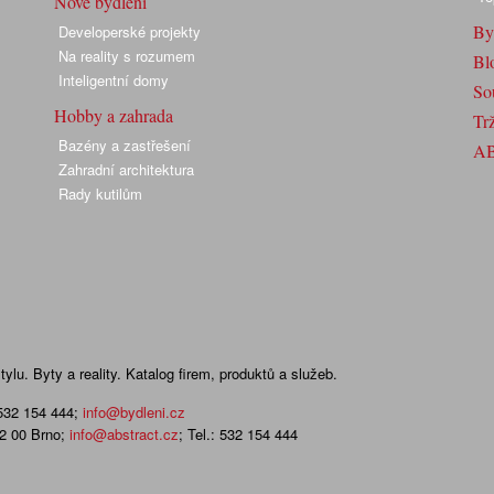
Nové bydlení
By
Developerské projekty
Na reality s rozumem
Bl
Inteligentní domy
So
Hobby a zahrada
Trž
Bazény a zastřešení
A
Zahradní architektura
Rady kutilům
lu. Byty a reality. Katalog firem, produktů a služeb.
 532 154 444
;
info@bydleni.cz
02 00 Brno;
info@abstract.cz
; Tel.: 532 154 444