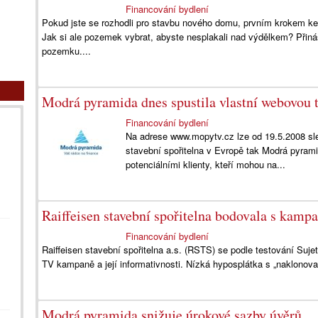
Financování bydlení
Pokud jste se rozhodli pro stavbu nového domu, prvním krokem k
Jak si ale pozemek vybrat, abyste nesplakali nad výdělkem? Přin
pozemku....
Modrá pyramida dnes spustila vlastní webovou t
Financování bydlení
Na adrese www.mopytv.cz lze od 19.5.2008 sle
stavební spořitelna v Evropě tak Modrá pyrami
potenciálními klienty, kteří mohou na...
Raiffeisen stavební spořitelna bodovala s kampa
Financování bydlení
Raiffeisen stavební spořitelna a.s. (RSTS) se podle testování Suje
TV kampaně a její informativnosti. Nízká hyposplátka s „naklonova
Modrá pyramida snižuje úrokové sazby úvěrů