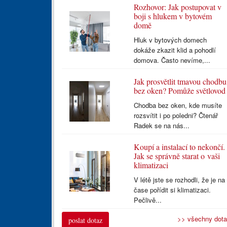
Rozhovor: Jak postupovat v
boji s hlukem v bytovém
domě
Hluk v bytových domech
dokáže zkazit klid a pohodlí
domova. Často nevíme,...
Jak prosvětlit tmavou chodbu
bez oken? Pomůže světlovod
Chodba bez oken, kde musíte
rozsvítit i po poledni? Čtenář
Radek se na nás...
Koupí a instalací to nekončí.
Jak se správně starat o vaši
klimatizaci
V létě jste se rozhodli, že je na
čase pořídit si klimatizaci.
Pečlivě...
>> všechny dot
poslat dotaz