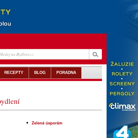
RECEPTY
BLOG
PORADNA
bydlení
Zelená úsporám