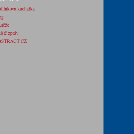
dlínkova kuchařka
og
utěže
iště zpráv
BSTRACT.CZ