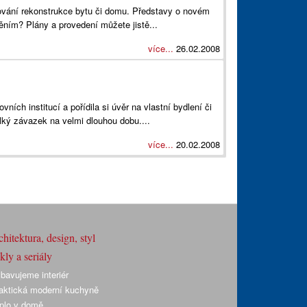
nování rekonstrukce bytu či domu. Představy o novém
něním? Plány a provedení můžete jistě...
více...
26.02.2008
ch institucí a pořídila si úvěr na vlastní bydlení či
elký závazek na velmi dlouhou dobu....
více...
20.02.2008
hitektura, design, styl
ly a seriály
bavujeme interiér
aktická moderní kuchyně
plo v domě