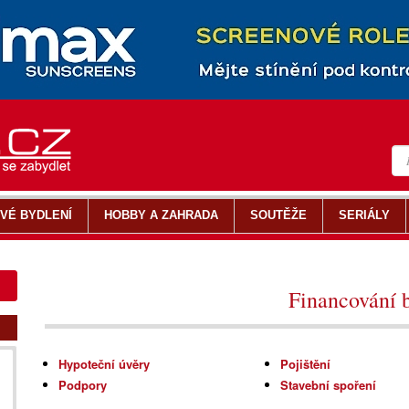
VÉ BYDLENÍ
HOBBY A ZAHRADA
SOUTĚŽE
SERIÁLY
Financování 
Hypoteční úvěry
Pojištění
Podpory
Stavební spoření