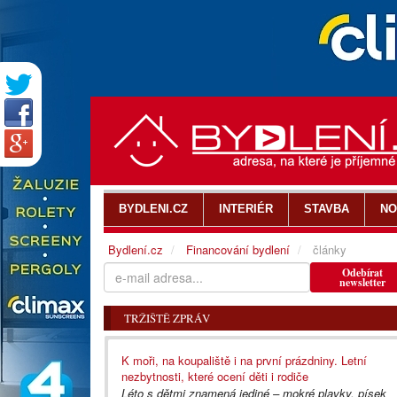
BYDLENI.CZ
INTERIÉR
STAVBA
NO
Bydlení.cz
Financování bydlení
články
Odebírat
newsletter
TRŽIŠTĚ ZPRÁV
K moři, na koupaliště i na první prázdniny. Letní
nezbytnosti, které ocení děti i rodiče
Léto s dětmi znamená jediné – mokré plavky, písek