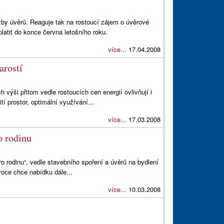
zby úvěrů. Reaguje tak na rostoucí zájem o úvěrové
atit do konce června letošního roku.
více...
17.04.2008
arostí
 výši přitom vedle rostoucích cen energií ovlivňují i
í prostor, optimální využívání...
více...
17.03.2008
o rodinu
o rodinu“, vedle stavebního spoření a úvěrů na bydlení
roce chce nabídku dále...
více...
10.03.2008