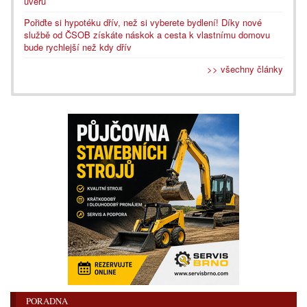
úvěru
Pořiďte si hypotéku dřív, než si vyberete bydlení! Díky nové
službě od ČSOB získáte náskok a cesta k vlastnímu domovu
bude rychlejší než kdy dřív
>> všechny články
PORADNA