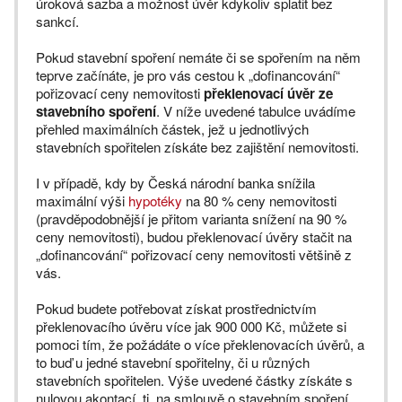
úroková sazba a možnost úvěr kdykoliv splatit bez
sankcí.
Pokud stavební spoření nemáte či se spořením na něm
teprve začínáte, je pro vás cestou k „dofinancování“
pořizovací ceny nemovitosti
překlenovací úvěr ze
stavebního spoření
. V níže uvedené tabulce uvádíme
přehled maximálních částek, jež u jednotlivých
stavebních spořitelen získáte bez zajištění nemovitosti.
I v případě, kdy by Česká národní banka snížila
maximální výši
hypotéky
na 80 % ceny nemovitosti
(pravděpodobnější je přitom varianta snížení na 90 %
ceny nemovitosti), budou překlenovací úvěry stačit na
„dofinancování“ pořizovací ceny nemovitosti většině z
vás.
Pokud budete potřebovat získat prostřednictvím
překlenovacího úvěru více jak 900 000 Kč, můžete si
pomoci tím, že požádáte o více překlenovacích úvěrů, a
to buď u jedné stavební spořitelny, či u různých
stavebních spořitelen. Výše uvedené částky získáte s
nulovou akontací, tj. na smlouvě o stavebním spoření