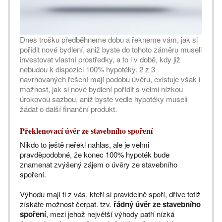
Dnes trošku předběhneme dobu a řekneme vám, jak si
pořídit nové bydlení, aniž byste do tohoto záměru museli
investovat vlastní prostředky, a to i v době, kdy již
nebudou k dispozici 100% hypotéky. 2 z 3
navrhovaných řešení mají podobu úvěru, existuje však i
možnost, jak si nové bydlení pořídit s velmi nízkou
úrokovou sazbou, aniž byste vedle hypotéky museli
žádat o další finanční produkt.
Překlenovací úvěr ze stavebního spoření
Nikdo to ještě neřekl nahlas, ale je velmi
pravděpodobné, že konec 100% hypoték bude
znamenat zvýšený zájem o úvěry ze stavebního
spoření.
Výhodu mají ti z vás, kteří si pravidelně spoří, dříve totiž
získáte možnost čerpat. tzv.
řádný úvěr ze stavebního
spoření
, mezi jehož největší výhody patří nízká