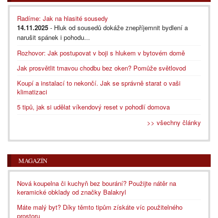
Radíme: Jak na hlasité sousedy
14.11.2025
- Hluk od sousedů dokáže znepříjemnit bydlení a
narušit spánek i pohodu...
Rozhovor: Jak postupovat v boji s hlukem v bytovém domě
Jak prosvětlit tmavou chodbu bez oken? Pomůže světlovod
Koupí a instalací to nekončí. Jak se správně starat o vaši
klimatizaci
5 tipů, jak si udělat víkendový reset v pohodlí domova
>> všechny články
MAGAZÍN
Nová koupelna či kuchyň bez bourání? Použijte nátěr na
keramické obklady od značky Balakryl
Máte malý byt? Díky těmto tipům získáte víc použitelného
prostoru