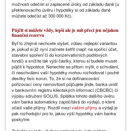
možnosti odečíst si zaplacené úroky od základu daně (u
překlenovacího úvěru i hypotéky si od základu daně
můžete odečíst až 300 000 Kč).
Půjčit si můžete vždy, lepší ale je mít přeci jen nějakou
finanční rezervu
Byť to zřejmě nechcete slyšet, vůbec nejlepší variantou
je, pokud si již nyní začnete šetřit (např. na spořící účet,
stavební spoření či do konzervativních podílových
fondů) a snížíte tak výši částky, kterou si budete muset
půjčit k hypotéce. Nenechte se přitom mýlit, o schválení,
či neschválení vaší hypotéky mohou rozhodovat i pouhé
desítky tisíc korun. To, že si na dofinancování
pořizovací ceny nemovitosti půjčujete jinde, banka uvidí
v bankovním registru klientských informací (CBCBC) či
výpisu sdružení SOLUS. Splátka tohoto dalšího úvěru
vám banka automaticky započítává do výdajů, o které
očistí vaše příjmy. Rozdíl mezi
vašimi příjmy
a výdaji je
pak rozhodující pro to, jakou výši hypotéky vám banka
poskytne.
Začněte se tedy už dnes zajímat o to, kde můžete