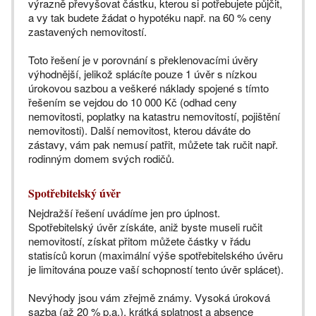
výrazně převyšovat částku, kterou si potřebujete půjčit,
a vy tak budete žádat o hypotéku např. na 60 % ceny
zastavených nemovitostí.
Toto řešení je v porovnání s překlenovacími úvěry
výhodnější, jelikož splácíte pouze 1 úvěr s nízkou
úrokovou sazbou a veškeré náklady spojené s tímto
řešením se vejdou do 10 000 Kč (odhad ceny
nemovitosti, poplatky na katastru nemovitostí, pojištění
nemovitosti). Další nemovitost, kterou dáváte do
zástavy, vám pak nemusí patřit, můžete tak ručit např.
rodinným domem svých rodičů.
Spotřebitelský úvěr
Nejdražší řešení uvádíme jen pro úplnost.
Spotřebitelský úvěr získáte, aniž byste museli ručit
nemovitostí, získat přitom můžete částky v řádu
statisíců korun (maximální výše spotřebitelského úvěru
je limitována pouze vaší schopností tento úvěr splácet).
Nevýhody jsou vám zřejmě známy. Vysoká úroková
sazba (až 20 % p.a.), krátká splatnost a absence