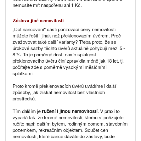
nemusíte mít naspořenu ani 1 Kč.
Zástava jiné nemovitosti
„Dofinancování“ části pořizovací ceny nemovitosti
můžete řešit i jinak než překlenovacím úvěrem. Proč
zvažovovat také další varianty? Třeba proto, že se
úrokové sazby těchto úvěrů aktuálně pohybují mezi 5 -
8 %. To je poměrně dost, navíc splatnost
překlenovacího úvěru činí zpravidla méně jak 18 let, tj.
počítejte zde s poměrně vysokými měsíčními
splátkami.
Proto kromě překlenovacích úvěrů uvádíme i další
způsoby, jak získat nemovitost bez vlastních
prostředků.
Tím dalším je
ručení i jinou nemovitostí
. V praxi to
vypadá tak, že kromě nemovitosti, kterou si pořizujete,
ručíte např. dalším bytem, rodinným domem, stavebním
pozemkem, rekreačním objektem. Součet cen
nemovitostí, které bance dáváte do zástavy, bude