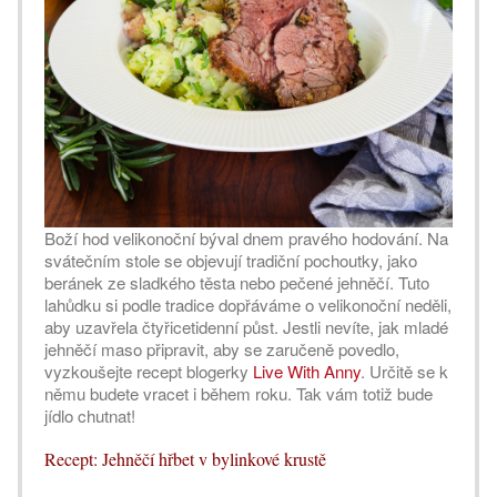
Boží hod velikonoční býval dnem pravého hodování. Na
svátečním stole se objevují tradiční pochoutky, jako
beránek ze sladkého těsta nebo pečené jehněčí. Tuto
lahůdku si podle tradice dopřáváme o velikonoční neděli,
aby uzavřela čtyřicetidenní půst. Jestli nevíte, jak mladé
jehněčí maso připravit, aby se zaručeně povedlo,
vyzkoušejte recept blogerky
Live With Anny
. Určitě se k
němu budete vracet i během roku. Tak vám totiž bude
jídlo chutnat!
Recept: Jehněčí hřbet v bylinkové krustě