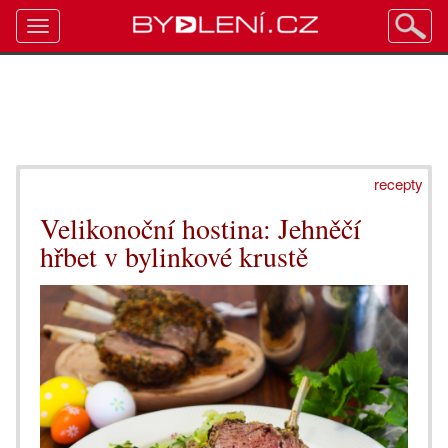
Toggle
navigation
recepty
Velikonoční hostina: Jehněčí
hřbet v bylinkové krustě