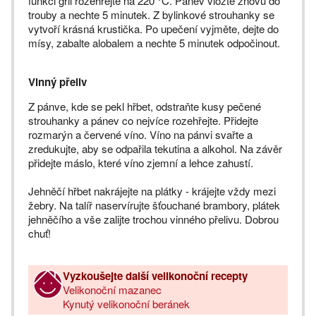
funkci gril rozehřejte na 220 °C. Pánev vložte znovu do
trouby a nechte 5 minutek. Z bylinkové strouhanky se
vytvoří krásná krustička. Po upečení vyjměte, dejte do
mísy, zabalte alobalem a nechte 5 minutek odpočinout.
Vinný přeliv
Z pánve, kde se pekl hřbet, odstraňte kusy pečené
strouhanky a pánev co nejvíce rozehřejte. Přidejte
rozmarýn a červené víno. Víno na pánvi svařte a
zredukujte, aby se odpařila tekutina a alkohol. Na závěr
přidejte máslo, které víno zjemní a lehce zahustí.
Jehněčí hřbet nakrájejte na plátky - krájejte vždy mezi
žebry. Na talíř naservírujte šťouchané brambory, plátek
jehněčího a vše zalijte trochou vinného přelivu. Dobrou
chuť!
Vyzkoušejte další velikonoční recepty
Velikonoční mazanec
Kynutý velikonoční beránek