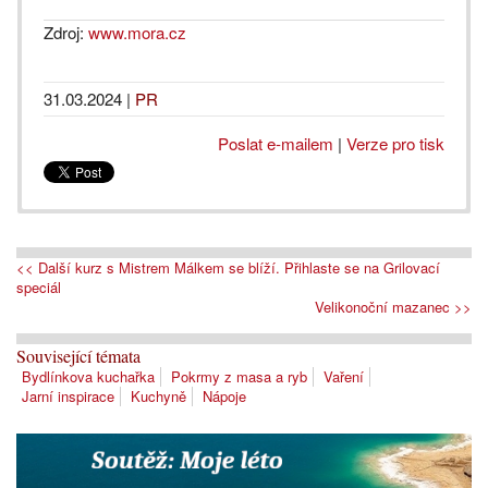
Zdroj:
www.mora.cz
31.03.2024
|
PR
Poslat e-mailem
|
Verze pro tisk
<< Další kurz s Mistrem Málkem se blíží. Přihlaste se na Grilovací
speciál
Velikonoční mazanec >>
Související témata
Bydlínkova kuchařka
Pokrmy z masa a ryb
Vaření
Jarní inspirace
Kuchyně
Nápoje