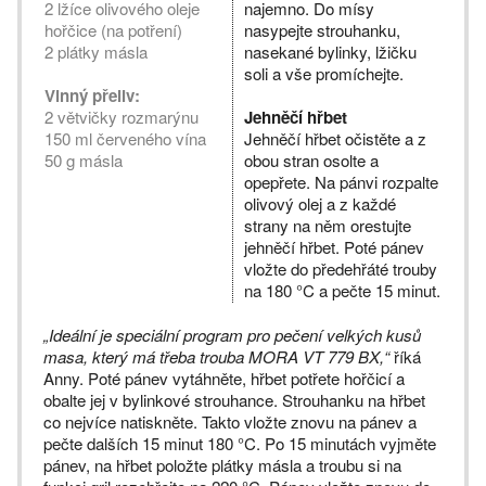
2 lžíce olivového oleje
najemno. Do mísy
hořčice (na potření)
nasypejte strouhanku,
2 plátky másla
nasekané bylinky, lžičku
soli a vše promíchejte.
Vinný přeliv:
2 větvičky rozmarýnu
Jehněčí hřbet
150 ml červeného vína
Jehněčí hřbet očistěte a z
50 g másla
obou stran osolte a
opepřete. Na pánvi rozpalte
olivový olej a z každé
strany na něm orestujte
jehněčí hřbet. Poté pánev
vložte do předehřáté trouby
na 180 °C a pečte 15 minut.
„Ideální je speciální program pro pečení velkých kusů
masa, který má třeba trouba MORA VT 779 BX,“
říká
Anny. Poté pánev vytáhněte, hřbet potřete hořčicí a
obalte jej v bylinkové strouhance. Strouhanku na hřbet
co nejvíce natiskněte. Takto vložte znovu na pánev a
pečte dalších 15 minut 180 °C. Po 15 minutách vyjměte
pánev, na hřbet položte plátky másla a troubu si na