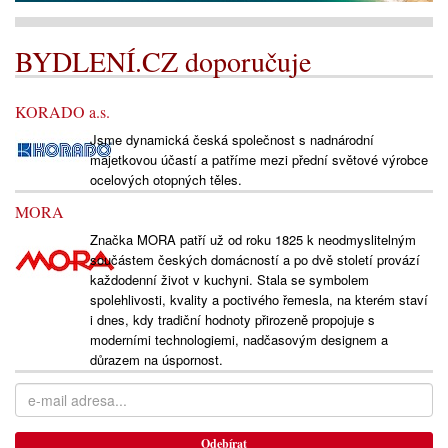
BYDLENÍ.CZ doporučuje
KORADO a.s.
Jsme dynamická česká společnost s nadnárodní
majetkovou účastí a patříme mezi přední světové výrobce
ocelových otopných těles.
MORA
Značka MORA patří už od roku 1825 k neodmyslitelným
součástem českých domácností a po dvě století provází
každodenní život v kuchyni. Stala se symbolem
spolehlivosti, kvality a poctivého řemesla, na kterém staví
i dnes, kdy tradiční hodnoty přirozeně propojuje s
moderními technologiemi, nadčasovým designem a
důrazem na úspornost.
Odebírat