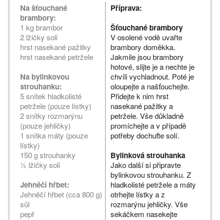
Na šťouchané
Příprava:
brambory:
1 kg brambor
Šťouchané brambory
2 lžičky soli
V osolené vodě uvařte
hrst nasekané pažitky
brambory doměkka.
hrst nasekané petržele
Jakmile jsou brambory
hotové, slijte je a nechte je
Na bylinkovou
chvíli vychladnout. Poté je
strouhanku:
oloupejte a našťouchejte.
5 snítek hladkolisté
Přidejte k nim hrst
petržele (pouze lístky)
nasekané pažitky a
2 snítky rozmarýnu
petržele. Vše důkladně
(pouze jehličky)
promíchejte a v případě
1 snítka máty (pouze
potřeby dochuťte solí.
lístky)
150 g strouhanky
Bylinková strouhanka
½ lžičky soli
Jako další si připravte
bylinkovou strouhanku. Z
Jehněčí hřbet:
hladkolisté petržele a máty
Jehněčí hřbet (cca 800 g)
otrhejte lístky a z
sůl
rozmarýnu jehličky. Vše
pepř
sekáčkem nasekejte