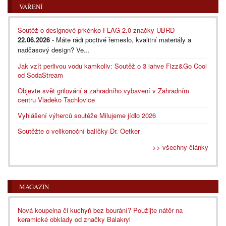
VAŘENÍ
Soutěž o designové prkénko FLAG 2.0 značky UBRD
22.06.2026
- Máte rádi poctivé řemeslo, kvalitní materiály a
nadčasový design? Ve...
Jak vzít perlivou vodu kamkoliv: Soutěž o 3 lahve Fizz&Go Cool
od SodaStream
Objevte svět grilování a zahradního vybavení v Zahradním
centru Vladeko Tachlovice
Vyhlášení výherců soutěže Milujeme jídlo 2026
Soutěžte o velikonoční balíčky Dr. Oetker
>> všechny články
MAGAZÍN
Nová koupelna či kuchyň bez bourání? Použijte nátěr na
keramické obklady od značky Balakryl