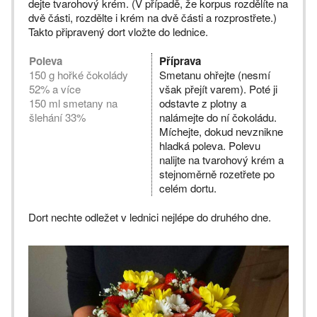
dejte tvarohový krém. (V případě, že korpus rozdělíte na
dvě části, rozdělte i krém na dvě části a rozprostřete.)
Takto připravený dort vložte do lednice.
Poleva
Příprava
150 g hořké čokolády
Smetanu ohřejte (nesmí
52% a více
však přejít varem). Poté ji
150 ml smetany na
odstavte z plotny a
šlehání 33%
nalámejte do ní čokoládu.
Míchejte, dokud nevznikne
hladká poleva. Polevu
nalijte na tvarohový krém a
stejnoměrně rozetřete po
celém dortu.
Dort nechte odležet v lednici nejlépe do druhého dne.