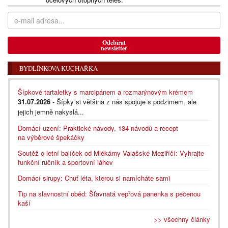
Odebírat
newsletter
BYDLÍNKOVA KUCHAŘKA
Šípkové tartaletky s marcipánem a rozmarýnovým krémem
31.07.2026
- Šípky si většina z nás spojuje s podzimem, ale
jejich jemně nakyslá...
Domácí uzení: Praktické návody, 134 návodů a recept
na výběrové špekáčky
Soutěž o letní balíček od Mlékárny Valašské Meziříčí: Vyhrajte
funkční ručník a sportovní láhev
Domácí sirupy: Chuť léta, kterou si namícháte sami
Tip na slavnostní oběd: Šťavnatá vepřová panenka s pečenou
kaší
>> všechny články