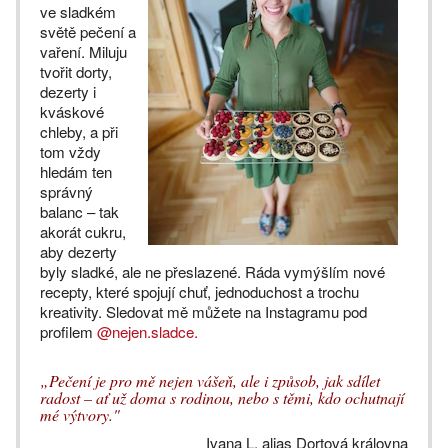
ve sladkém
světě pečení a
vaření. Miluju
tvořit dorty,
dezerty i
kváskové
chleby, a při
tom vždy
hledám ten
správný
balanc – tak
akorát cukru,
aby dezerty
byly sladké, ale ne přeslazené. Ráda vymýšlím nové
recepty, které spojují chuť, jednoduchost a trochu
kreativity. Sledovat mě můžete na Instagramu pod
profilem
@nejen.sladce.
„Pečení je pro mě nejen vášeň, ale i způsob, jak sdílet
radost – ať už doma s rodinou, nebo s těmi, kdo ochutnají
mé výtvory."
Ivana L. alias Dortová královna