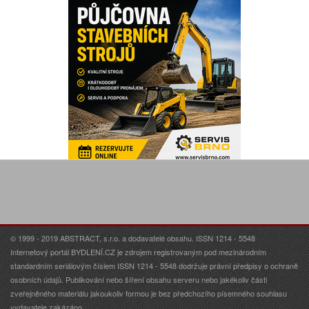
© 1999 - 2019 ABSTRACT, s.r.o. a dodavatelé obsahu. ISSN 1214 - 5548
Internetový portál BYDLENÍ.CZ je zdrojem registrovaným pod mezinárodním
standardním seriálovým číslem ISSN 1214 - 5548 dodržuje právní předpisy o ochraně
osobních údajů. Publikování nebo šíření obsahu serveru nebo jakékoliv části
zveřejněného materiálu jakoukoliv formou je bez předchozího písemného souhlasu
vydavatele zakázáno.