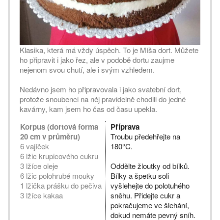
Klasika, která má vždy úspěch. To je Míša dort. Můžete
ho připravit i jako řez, ale v podobě dortu zaujme
nejenom svou chutí, ale i svým vzhledem.
Nedávno jsem ho připravovala i jako svatební dort,
protože snoubenci na něj pravidelně chodili do jedné
kavárny, kam jsem ho čas od času upekla.
Korpus (dortová forma
Příprava
20 cm v průměru)
Troubu předehřejte na
6 vajíček
180°C.
6 lžic krupicového cukru
3 lžíce oleje
Oddělte žloutky od bílků.
6 lžic polohrubé mouky
Bílky a špetku soli
1 lžička prášku do pečiva
vyšlehejte do polotuhého
3 lžíce kakaa
sněhu. Přidejte cukr a
pokračujeme ve šlehání,
dokud nemáte pevný sníh.