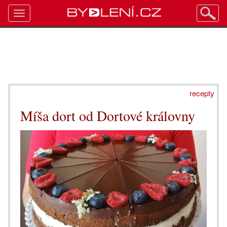
Toggle
navigation
recepty
Míša dort od Dortové královny