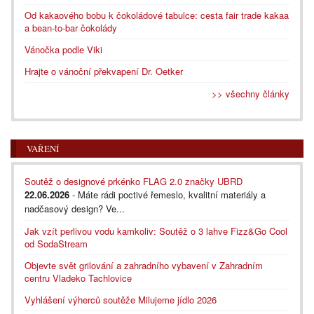
Od kakaového bobu k čokoládové tabulce: cesta fair trade kakaa
a bean-to-bar čokolády
Vánočka podle Viki
Hrajte o vánoční překvapení Dr. Oetker
>> všechny články
VAŘENÍ
Soutěž o designové prkénko FLAG 2.0 značky UBRD
22.06.2026
- Máte rádi poctivé řemeslo, kvalitní materiály a
nadčasový design? Ve...
Jak vzít perlivou vodu kamkoliv: Soutěž o 3 lahve Fizz&Go Cool
od SodaStream
Objevte svět grilování a zahradního vybavení v Zahradním
centru Vladeko Tachlovice
Vyhlášení výherců soutěže Milujeme jídlo 2026