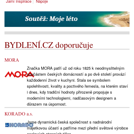
Jarní inspirace
Nápoje
BYDLENÍ.CZ doporučuje
MORA
Značka MORA patří už od roku 1825 k neodmyslitelným
součástem českých domácností a po dvě století provází
každodenní život v kuchyni. Stala se symbolem
spolehlivosti, kvality a poctivého řemesla, na kterém staví
i dnes, kdy tradiční hodnoty přirozeně propojuje s
moderními technologiemi, nadčasovým designem a
důrazem na úspornost.
KORADO a.s.
Jsme dynamická česká společnost s nadnárodní
majetkovou účastí a patříme mezi přední světové výrobce
ocelových otopných těles.