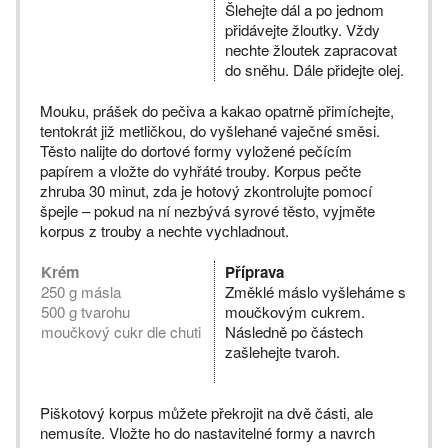
Šlehejte dál a po jednom
přidávejte žloutky. Vždy
nechte žloutek zapracovat
do sněhu. Dále přidejte olej.
Mouku, prášek do pečiva a kakao opatrně přimíchejte,
tentokrát již metličkou, do vyšlehané vaječné směsi.
Těsto nalijte do dortové formy vyložené pečícím
papírem a vložte do vyhřáté trouby. Korpus pečte
zhruba 30 minut, zda je hotový zkontrolujte pomocí
špejle – pokud na ní nezbývá syrové těsto, vyjměte
korpus z trouby a nechte vychladnout.
Krém
Příprava
250 g másla
Změklé máslo vyšleháme s
500 g tvarohu
moučkovým cukrem.
moučkový cukr dle chuti
Následně po částech
zašlehejte tvaroh.
Piškotový korpus můžete překrojit na dvě části, ale
nemusíte. Vložte ho do nastavitelné formy a navrch