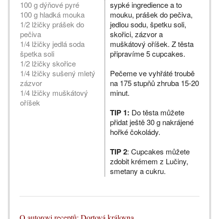
100 g dýňové pyré
sypké ingredience a to
100 g hladká mouka
mouku, prášek do pečiva,
1/2 lžičky prášek do
jedlou sodu, špetku soli,
pečiva
skořici, zázvor a
1/4 lžičky jedlá soda
muškátový oříšek. Z těsta
špetka soli
připravíme 5 cupcakes.
1/2 lžičky skořice
1/4 lžičky sušený mletý
Pečeme ve vyhřáté troubě
zázvor
na 175 stupňů zhruba 15-20
1/4 lžičky muškátový
minut.
oříšek
TIP 1:
Do těsta můžete
přidat ještě 30 g nakrájené
hořké čokolády.
TIP 2
: Cupcakes můžete
zdobit krémem z Lučiny,
smetany a cukru.
O autorovi receptů: Dortová královna