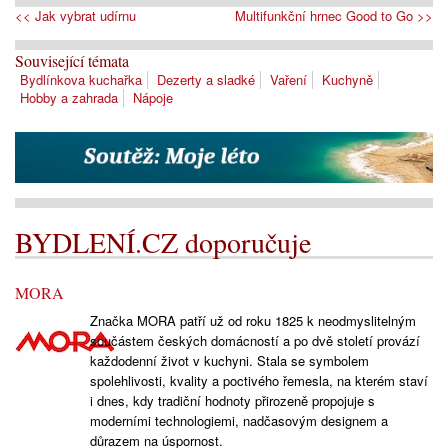
<< Jak vybrat udírnu
Multifunkční hrnec Good to Go >>
Související témata
Bydlínkova kuchařka
Dezerty a sladké
Vaření
Kuchyně
Hobby a zahrada
Nápoje
BYDLENÍ.CZ doporučuje
MORA
Značka MORA patří už od roku 1825 k neodmyslitelným
součástem českých domácností a po dvě století provází
každodenní život v kuchyni. Stala se symbolem
spolehlivosti, kvality a poctivého řemesla, na kterém staví
i dnes, kdy tradiční hodnoty přirozeně propojuje s
moderními technologiemi, nadčasovým designem a
důrazem na úspornost.