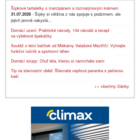
Šípkové tartaletky s marcipánem a rozmarýnovým krémem
31.07.2026
- Šípky si většina z nás spojuje s podzimem, ale
jejich jemně nakyslá...
Domácí uzení: Praktické návody, 134 návodů a recept
na výběrové špekáčky
Soutěž o letní balíček od Mlékárny Valašské Meziříčí: Vyhrajte
funkční ručník a sportovní láhev
Domácí sirupy: Chuť léta, kterou si namícháte sami
Tip na slavnostní oběd: Šťavnatá vepřová panenka s pečenou
kaší
>> všechny články