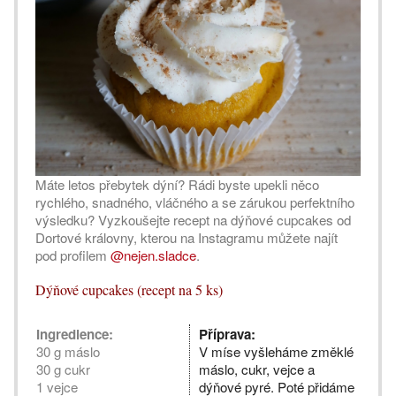
Máte letos přebytek dýní? Rádi byste upekli něco
rychlého, snadného, vláčného a se zárukou perfektního
výsledku? Vyzkoušejte recept na dýňové cupcakes od
Dortové královny, kterou na Instagramu můžete najít
pod profilem
@nejen.sladce
.
Dýňové cupcakes (recept na 5 ks)
Ingredience:
Příprava:
30 g máslo
V míse vyšleháme změklé
30 g cukr
máslo, cukr, vejce a
1 vejce
dýňové pyré. Poté přidáme