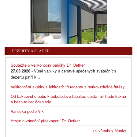
DEZERTY A SLADKÉ
Soutěžte o velikonoční balíčky Dr. Oetker
27.03.2026
- Vůně vanilky a čerstvě upečených svátečních
dezertů patří k...
Velikonoční svátky s lehkostí: tři recepty z horkovzdušné fritézy
Od kakaového bobu k čokoládové tabulce: cesta fair trade kakaa
a bean-to-bar čokolády
Vánočka podle Viki
Hrajte o vánoční překvapení Dr. Oetker
>> všechny články