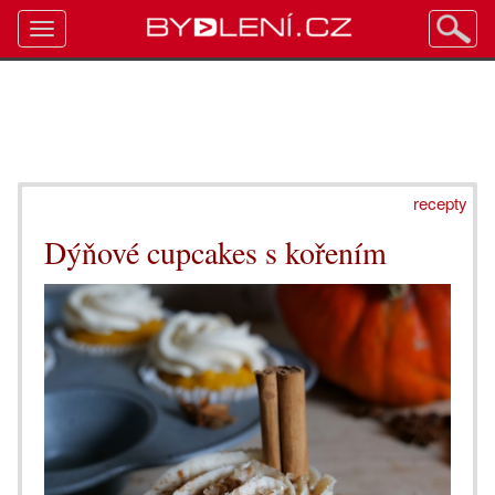
Toggle
navigation
recepty
Dýňové cupcakes s kořením