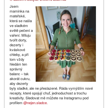
Jsem
maminka na
mateřské,
která se našla
ve sladkém
světě pečení a
vaření. Miluju
tvořit dorty,
dezerty i
kváskové
chleby, a při
tom vždy
hledám ten
správný
balanc – tak
akorát cukru,
aby dezerty
byly sladké, ale ne přeslazené. Ráda vymýšlím nové
recepty, které spojují chuť, jednoduchost a trochu
kreativity. Sledovat mě můžete na Instagramu pod
profilem
@nejen.sladce.