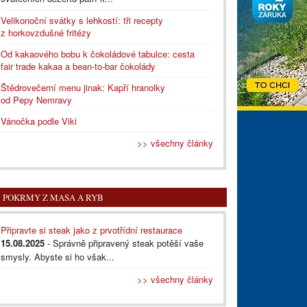
Velikonoční svátky s lehkostí: tři recepty
z horkovzdušné fritézy
Od kakaového bobu k čokoládové tabulce: cesta
fair trade kakaa a bean-to-bar čokolády
Štědrovečerní menu jinak: Kapří hranolky
od Pepy Nemravy
Vánočka podle Viki
>> všechny články
POKRMY Z MASA A RYB
Připravte si steak jako z prvotřídní restaurace
15.08.2025
- Správně připravený steak potěší vaše
smysly. Abyste si ho však...
>> všechny články