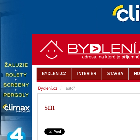
BYDLENI.CZ
INTERIÉR
STAVBA
NO
Bydlení.cz
autoři
sm