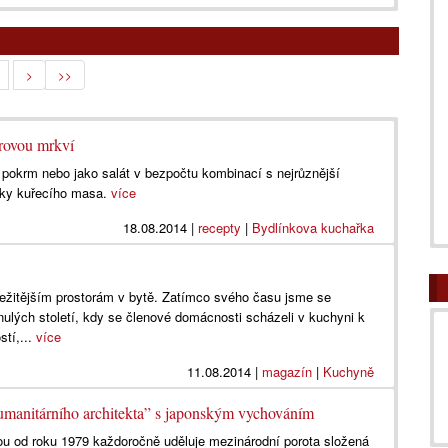
>
>>
rovou mrkví
lý pokrm nebo jako salát v bezpočtu kombinací s nejrůznější
sky kuřecího masa.
více
18.08.2014
|
recepty
|
Bydlínkova kuchařka
ležitějším prostorám v bytě. Zatímco svého času jsme se
ulých století, kdy se členové domácnosti scházeli v kuchyni k
stí,...
více
11.08.2014
|
magazín
|
Kuchyně
umanitárního architekta” s japonským vychováním
rou od roku 1979 každoročně uděluje mezinárodní porota složená