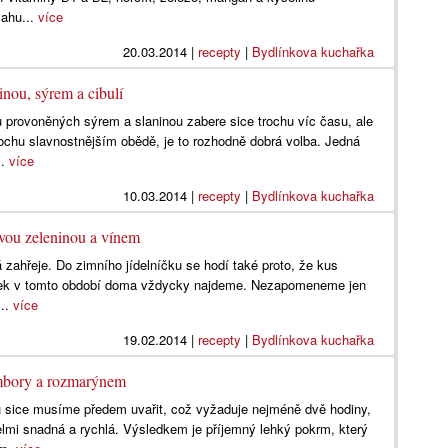
sahu...
více
20.03.2014
|
recepty
|
Bydlínkova kuchařka
inou, sýrem a cibulí
ů provoněných sýrem a slaninou zabere sice trochu víc času, ale
rochu slavnostnějším obědě, je to rozhodně dobrá volba. Jedná
..
více
10.03.2014
|
recepty
|
Bydlínkova kuchařka
vou zeleninou a vínem
á zahřeje. Do zimního jídelníčku se hodí také proto, že kus
ablek v tomto období doma vždycky najdeme. Nezapomeneme jen
...
více
19.02.2014
|
recepty
|
Bydlínkova kuchařka
ambory a rozmarýnem
u sice musíme předem uvařit, což vyžaduje nejméně dvě hodiny,
velmi snadná a rychlá. Výsledkem je příjemný lehký pokrm, který