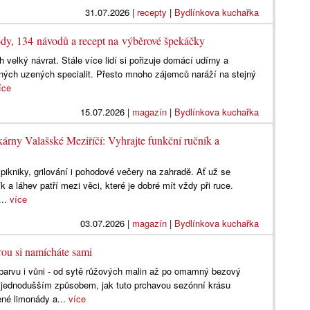
31.07.2026
|
recepty
|
Bydlínkova kuchařka
ody, 134 návodů a recept na výběrové špekáčky
 velký návrat. Stále více lidí si pořizuje domácí udírny a
ených uzených specialit. Přesto mnoho zájemců naráží na stejný
íce
15.07.2026
|
magazín
|
Bydlínkova kuchařka
kárny Valašské Meziříčí: Vyhrajte funkční ručník a
, pikniky, grilování i pohodové večery na zahradě. Ať už se
k a láhev patří mezi věci, které je dobré mít vždy při ruce.
...
více
03.07.2026
|
magazín
|
Bydlínkova kuchařka
rou si namícháte sami
barvu i vůni - od sytě růžových malin až po omamný bezový
ejjednodušším způsobem, jak tuto prchavou sezónní krásu
ené limonády a...
více