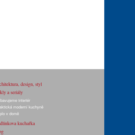
hitektura, design, styl
ly a seriály
bavujeme interiér
aktická moderní kuchyně
plo v domě
dlínkova kuchařka
og