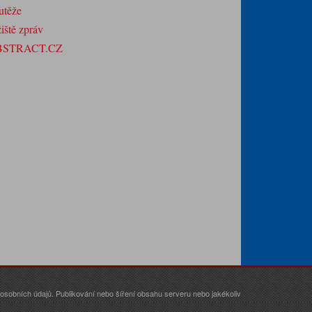
utěže
iště zpráv
BSTRACT.CZ
sobních údajů. Publikování nebo šíření obsahu serveru nebo jakékoliv