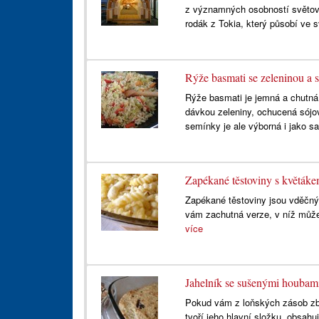
z významných osobností světové 
rodák z Tokia, který působí ve 
Rýže basmati se zeleninou a
Rýže basmati je jemná a chutná
dávkou zeleniny, ochucená sójo
semínky je ale výborná i jako s
Zapékané těstoviny s květák
Zapékané těstoviny jsou vděčn
vám zachutná verze, v níž můžet
více
Jahelník se sušenými houbam
Pokud vám z loňských zásob zbýv
tvoří jeho hlavní složku, obsahu