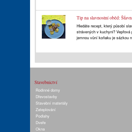
Tip na slavnostní oběd: Šťav
Hledáte recept, který působí sla
strávených v kuchyni? Vepřová
jemnou vůní koňaku je sázkou na
Stavebnictví
Rodinné domy
Dřevostavby
Stavební materiály
Zateplování
Podlahy
Dveře
Okna