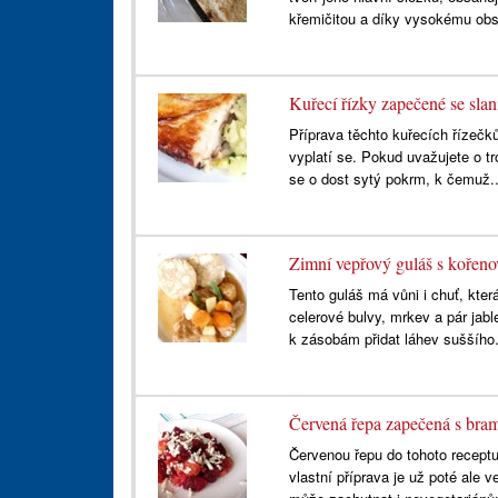
křemičitou a díky vysokému ob
Kuřecí řízky zapečené se slan
Příprava těchto kuřecích řízečk
vyplatí se. Pokud uvažujete o t
se o dost sytý pokrm, k čemuž.
Zimní vepřový guláš s kořeno
Tento guláš má vůni i chuť, kter
celerové bulvy, mrkev a pár j
k zásobám přidat láhev suššího
Červená řepa zapečená s br
Červenou řepu do tohoto recept
vlastní příprava je už poté ale 