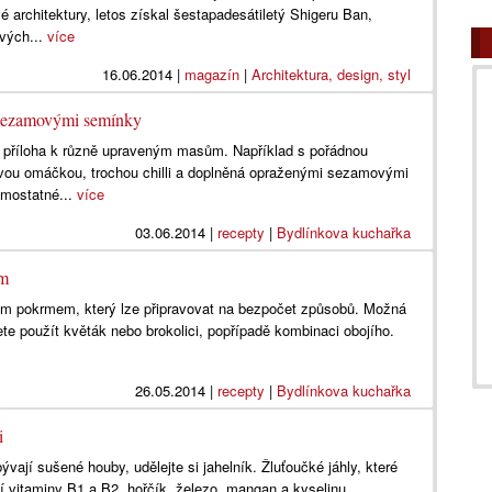
architektury, letos získal šestapadesátiletý Shigeru Ban,
svých...
více
16.06.2014
|
magazín
|
Architektura, design, styl
 sezamovými semínky
 příloha k různě upraveným masům. Například s pořádnou
vou omáčkou, trochou chilli a doplněná opraženými sezamovými
amostatné...
více
03.06.2014
|
recepty
|
Bydlínkova kuchařka
em
ým pokrmem, který lze připravovat na bezpočet způsobů. Možná
e použít květák nebo brokolici, popřípadě kombinaci obojího.
26.05.2014
|
recepty
|
Bydlínkova kuchařka
i
ají sušené houby, udělejte si jahelník. Žluťoučké jáhly, které
jí vitaminy B1 a B2, hořčík, železo, mangan a kyselinu