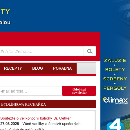
RECEPTY
BLOG
PORADNA
Odebírat
newsletter
BYDLÍNKOVA KUCHAŘKA
Soutěžte o velikonoční balíčky Dr. Oetker
27.03.2026
- Vůně vanilky a čerstvě upečených
svátečních dezertů patří k...