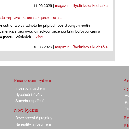
11.06.2026
|
magazín
|
Bydlínkova kuchařka
natá vepřová panenka s pečenou kaší
vnostně, ale zvládnete ho připravit bez dlouhých hodin
 panenka s pepřovou omáčkou, pečenou bramborovou kaší a
 jistotu. Výsledek...
více
10.06.2026
|
magazín
|
Bydlínkova kuchařka
Financování bydlení
Arc
Cyk
Investiční bydlení
Hypoteční úvěry
Vy
Stavební spoření
Pr
Te
Nové bydlení
By
Developerské projekty
Na reality s rozumem
Bl