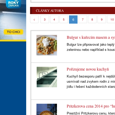
ČLÁNKY AUTORA
6
<
3
4
5
7
8
9
10
Bulgur s kuřecím masem a sy
Bulgur lze připravovat jako tep
zeleninou nebo například s kou
Pořizujeme novou kuchyň
Kuchyň bezesporu patří k nejdů
usmívali nad zvykem rodin z min
jídlu i řešení každodenních staro
Pritzkerova cena 2014 pro “h
Prestižní Pritzkerovu cenu, kte