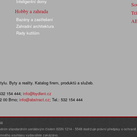
Inteligentní domy
So
Hobby a zahrada
Trž
Bazény a zastřešení
A
Zahradní architektura
Rady kutilům
lu. Byty a reality. Katalog firem, produktů a služeb.
 532 154 444
;
info@bydleni.cz
02 00 Brno;
info@abstract.cz
; Tel.: 532 154 444
48
dním standardním seriálovým číslem ISSN 1214 - 5548 dodržuje právní předpisy o ochraně o
ísemného souhlasu vydavatele zakázáno.