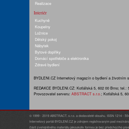
Realizace
Interiér
Kuchyně
Koupelny
Ložnice
Dětský pokoj
Nábytek
Bytové doplňky
Domácí spotřebiče a elektronika
Zdravé bydlení
BYDLENI.CZ
Internetový magazín o bydlení a životním sty
REDAKCE BYDLENI.CZ:
Kotlářská 5, 602 00 Brno;
tel.:
Provozovatel serveru:
ABSTRACT s.r.o.
; Kotlářská 5, 6
© 1999 - 2019 ABSTRACT, s.r.o. a dodavatelé obsahu. ISSN 1214 - 55
Internetový portál BYDLENÍ.CZ je zdrojem registrovaným pod mezináro
části zveřejněného materiálu jakoukoliv formou je bez předchozího p