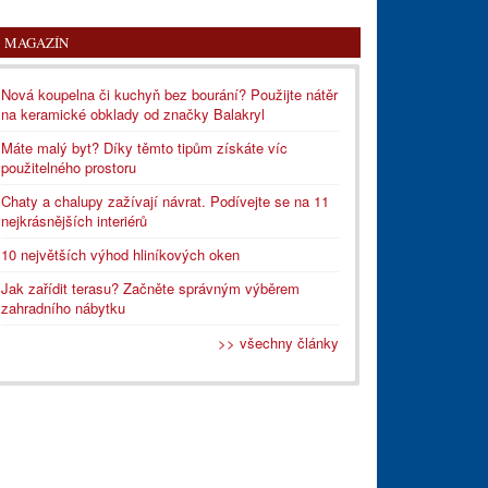
MAGAZÍN
Nová koupelna či kuchyň bez bourání? Použijte nátěr
na keramické obklady od značky Balakryl
Máte malý byt? Díky těmto tipům získáte víc
použitelného prostoru
Chaty a chalupy zažívají návrat. Podívejte se na 11
nejkrásnějších interiérů
10 největších výhod hliníkových oken
Jak zařídit terasu? Začněte správným výběrem
zahradního nábytku
>> všechny články