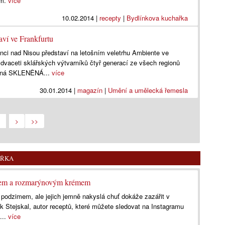
ům.
více
10.02.2014
|
recepty
|
Bydlínkova kuchařka
taví ve Frankfurtu
nci nad Nisou představí na letošním veletrhu Ambiente ve
dvaceti sklářských výtvarníků čtyř generací ze všech regionů
vaná SKLENĚNÁ...
více
30.01.2014
|
magazín
|
Umění a umělecká řemesla
>
>>
AŘKA
ánem a rozmarýnovým krémem
s podzimem, ale jejich jemně nakyslá chuť dokáže zazářit v
 Stejskal, autor receptů, které můžete sledovat na Instagramu
...
více