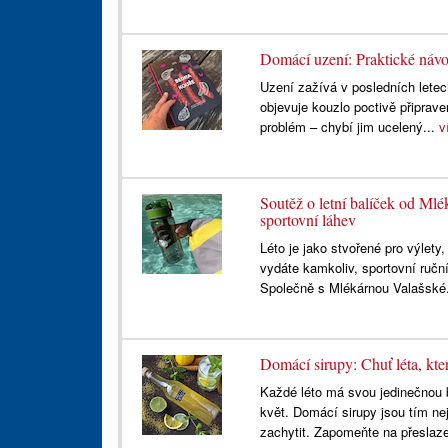
Domácí uzení: Praktické náv
Uzení zažívá v posledních letech
objevuje kouzlo poctivě připrav
problém – chybí jim ucelený...
v
Soutěž o letní balíček od Mlé
sportovní láhev
Léto je jako stvořené pro výlety
vydáte kamkoliv, sportovní ruční
Společně s Mlékárnou Valašské
Domácí sirupy: Chuť léta, kte
Každé léto má svou jedinečnou 
květ. Domácí sirupy jsou tím n
zachytit. Zapomeňte na přeslaz