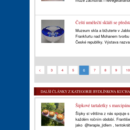
může zachutnat i nevegetarián
Čeští umělečtí skláři se předs
Muzeum skla a bižuterie v Jablo
Frankfurtu nad Mohanem tvorbu 
České republiky. Výstava naz
6
<
3
4
5
7
8
9
10
DALŠÍ ČLÁNKY Z KATEGORIE BYDLÍNKOVA KUCH
Šípkové tartaletky s marcip
Šípky si většina z nás spojuje 
každém ročním období. František
jako @terapie_jidlem , tentokrát