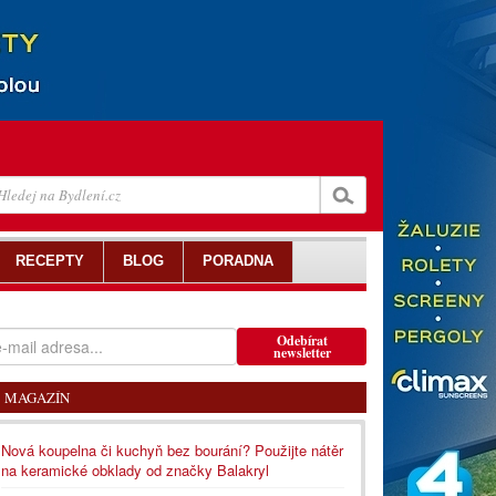
RECEPTY
BLOG
PORADNA
Odebírat
newsletter
MAGAZÍN
Nová koupelna či kuchyň bez bourání? Použijte nátěr
na keramické obklady od značky Balakryl