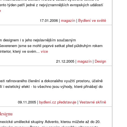
ento týden patří jedné z nejvýznamnějších evropských událostí
e
17.01.2006
|
magazín
|
Bydlení ve světě
 designem i s jeho nejslavnějším současným
Severenem jsme se mohli poprvé setkat před půldruhým rokem
nterior, který ve svém...
více
21.12.2005
|
magazín
|
Design
sti rafinovaného členění a dokonalého využití prostoru, účelně
 i estetický efekt - to všechno jsou výhody, které přinášejí do
09.11.2005
|
bydlení.cz představuje
|
Vestavné skříně
designu
mexické umělecké skupiny Advento, kterou můžete až do 20.