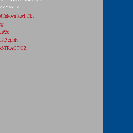
plo v domě
dlínkova kuchařka
og
utěže
iště zpráv
BSTRACT.CZ