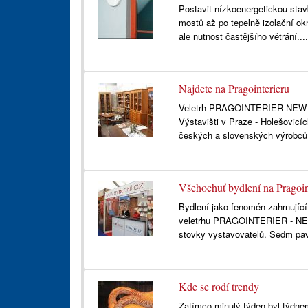
Postavit nízkoenergetickou stav
mostů až po tepelně izolační o
ale nutnost častějšího větrání...
Najdete na Pragointerieru
Veletrh PRAGOINTERIER-NEW DE
Výstavišti v Praze - Holešovicíc
českých a slovenských výrobců 
Všehochuť bydlení na Pragoin
Bydlení jako fenomén zahrnující
veletrhu PRAGOINTERIER - NEW 
stovky vystavovatelů. Sedm pav
Kde se rodí trendy
Zatímco minulý týden byl týdnem