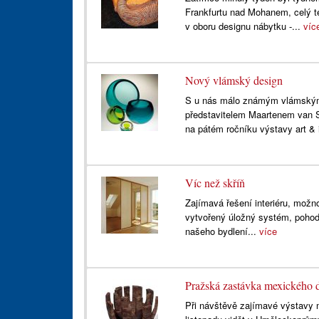
Frankfurtu nad Mohanem, celý t
v oboru designu nábytku -...
víc
Nový vlámský design
S u nás málo známým vlámským
představitelem Maartenem van 
na pátém ročníku výstavy art & i
Víc než skříň
Zajímavá řešení interiéru, možno
vytvořený úložný systém, pohodlí
našeho bydlení...
více
Pražská zastávka mexického 
Při návštěvě zajímavé výstavy 