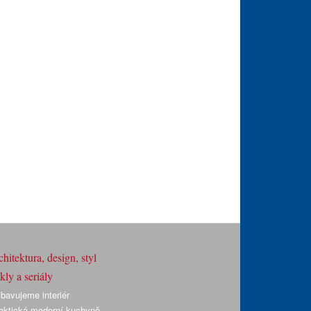
hitektura, design, styl
ly a seriály
bavujeme interiér
aktická moderní kuchyně