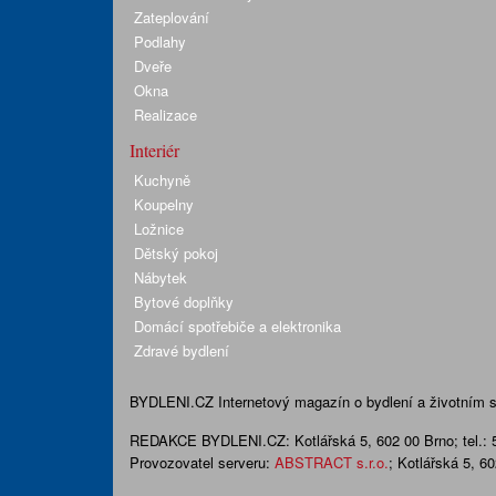
Zateplování
Podlahy
Dveře
Okna
Realizace
Interiér
Kuchyně
Koupelny
Ložnice
Dětský pokoj
Nábytek
Bytové doplňky
Domácí spotřebiče a elektronika
Zdravé bydlení
BYDLENI.CZ
Internetový magazín o bydlení a životním sty
REDAKCE BYDLENI.CZ:
Kotlářská 5, 602 00 Brno;
tel.:
Provozovatel serveru:
ABSTRACT s.r.o.
; Kotlářská 5, 6