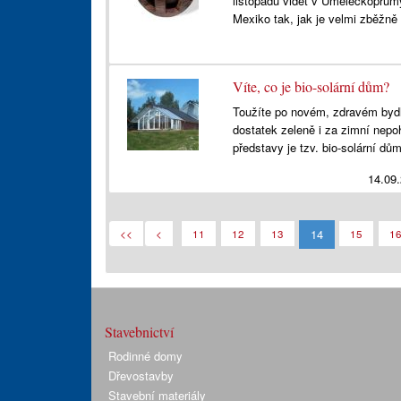
listopadu vidět v Uměleckoprů
Mexiko tak, jak je velmi zběžn
Víte, co je bio-solární dům?
Toužíte po novém, zdravém bydl
dostatek zeleně i za zimní nep
představy je tzv. bio-solární dů
14.09
14
<<
<
11
12
13
15
1
Stavebnictví
Rodinné domy
Dřevostavby
Stavební materiály