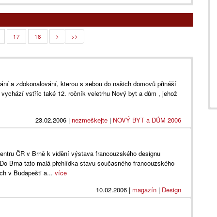
17
18
>
>>
ání a zdokonalování, kterou s sebou do našich domovů přináší
 vychází vstříc také 12. ročník veletrhu Nový byt a dům , jehož
23.02.2006
|
nezmeškejte
|
NOVÝ BYT a DŮM 2006
centru ČR v Brně k vidění výstava francouzského designu
Do Brna tato malá přehlídka stavu současného francouzského
ch v Budapešti a...
více
10.02.2006
|
magazín
|
Design