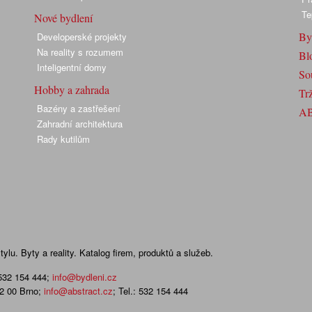
Te
Nové bydlení
By
Developerské projekty
Na reality s rozumem
Bl
Inteligentní domy
So
Hobby a zahrada
Trž
Bazény a zastřešení
A
Zahradní architektura
Rady kutilům
lu. Byty a reality. Katalog firem, produktů a služeb.
 532 154 444
;
info@bydleni.cz
02 00 Brno;
info@abstract.cz
; Tel.: 532 154 444