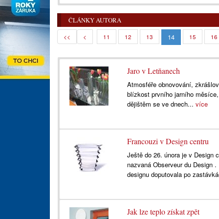
ČLÁNKY AUTORA
14
<<
<
11
12
13
15
16
Jaro v Letňanech
Atmosféře obnovování, zkrášlov
blízkost prvního jarního měsíce,
dějištěm se ve dnech...
více
Francouzi v Design centru
Ještě do 26. února je v Design 
nazvaná Observeur du Design . 
designu doputovala po zastávká
Jak lze teplo získat zpět