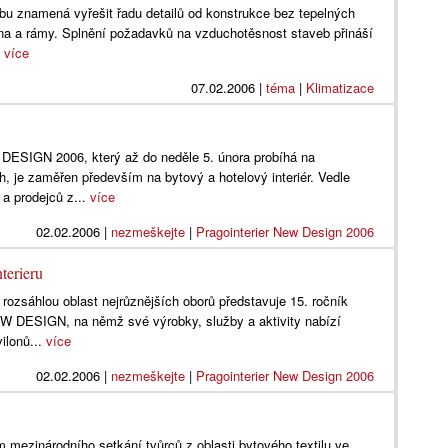
bu znamená vyřešit řadu detailů od konstrukce bez tepelných
kna a rámy. Splnění požadavků na vzduchotěsnost staveb přináší
.
více
07.02.2006
|
téma
|
Klimatizace
SIGN 2006, který až do neděle 5. února probíhá na
h, je zaměřen především na bytový a hotelový interiér. Vedle
a prodejců z...
více
02.02.2006
|
nezmeškejte
|
Pragointerier New Design 2006
terieru
 rozsáhlou oblast nejrůznějších oborů představuje 15. ročník
DESIGN, na němž své výrobky, služby a aktivity nabízí
ilonů...
více
02.02.2006
|
nezmeškejte
|
Pragointerier New Design 2006
 mezinárodního setkání tvůrců z oblasti bytového textilu ve