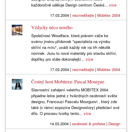
každoročně uděluje Design centrum České...
více
17.03.2004
|
nezmeškejte
|
Mobitex 2004
Vždycky něco nového
Společnost Woodface, která právem váže ke
svému jménu přídomek "specialista na výrobu
skříní na míru", uvádí každý rok na trh několik
novinek. Jsou to nové materiály pro stavbu skříní,
doplňky pro stále dokonalejší...
více
17.03.2004
|
nezmeškejte
|
Mobitex 2004
Čestný host Mobitexu: Pascal Mourgue
Slavnostní zahájení veletrhu MOBITEX 2004
připadne letos jedné z hvězdných osobností světa
designu, Francouzi Pascalu Mourguovi , který zde
také (v rámci expozice Designostory) představí své
dílo. O procesu tvorby tento...
více
14.03.2004
|
osobnost & profese
|
Design