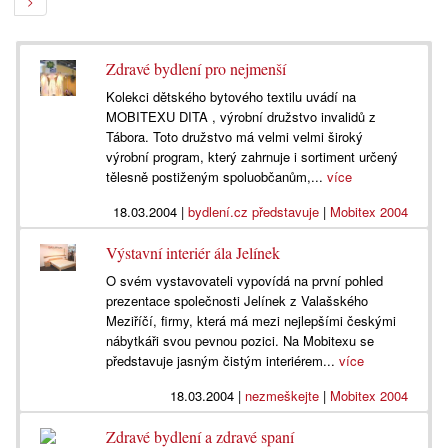
>
Zdravé bydlení pro nejmenší
Kolekci dětského bytového textilu uvádí na
MOBITEXU DITA , výrobní družstvo invalidů z
Tábora. Toto družstvo má velmi velmi široký
výrobní program, který zahrnuje i sortiment určený
tělesně postiženým spoluobčanům,...
více
18.03.2004
|
bydlení.cz představuje
|
Mobitex 2004
Výstavní interiér ála Jelínek
O svém vystavovateli vypovídá na první pohled
prezentace společnosti Jelínek z Valašského
Meziříčí, firmy, která má mezi nejlepšími českými
nábytkáři svou pevnou pozici. Na Mobitexu se
představuje jasným čistým interiérem...
více
18.03.2004
|
nezmeškejte
|
Mobitex 2004
Zdravé bydlení a zdravé spaní