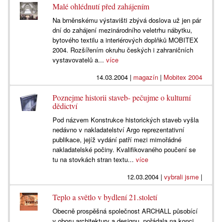
Malé ohlédnutí před zahájením
Na brněnskému výstavišti zbývá doslova už jen pár
dní do zahájení mezinárodního veletrhu nábytku,
bytového textilu a interiérových doplňků MOBITEX
2004. Rozšířením okruhu českých i zahraničních
vystavovatelů a...
více
14.03.2004
|
magazín
|
Mobitex 2004
Poznejme historii staveb- pečujme o kulturní
dědictví
Pod názvem Konstrukce historických staveb vyšla
nedávno v nakladatelství Argo reprezentativní
publikace, jejíž vydání patří mezi mimořádné
nakladatelské počiny. Kvalifikovaného poučení se
tu na stovkách stran textu...
více
12.03.2004
|
vybrali jsme
|
Teplo a světlo v bydlení 21.století
Obecně prospěšná společnost ARCHALL působící
v oboru architektury a designu, pořádala na konci