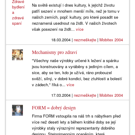
Na světě existují i dnes kultury, k jejichž životu
patří sezení v mnohem menší míře, než je tomu v
našich zemích, popř. kultury, pro které posadit se
neznamená usednout na židli. V našich životech
však posezení na židli...
více
18.03.2004
|
nezmeškejte
|
Mobitex 2004
Mechanismy pro zdraví
"Všechny naše výrobky určené k ležení a spánku
jsou konstruovány a vyráběny s jediným cílem, a
sice, aby se ten, kdo je užívá, ráno probouzel
svěží, silný, v dobré kondici, bez ztuhlosti a bolestí
v zádech," říká o...
více
17.03.2004
|
nezmeškejte
|
Mobitex 2004
FORM = dobrý design
Firma FORM vstoupila na náš trh s nábytkem před
více než deseti lety a během krátké doby se její
výrobky staly výraznými reprezentanty dobrého
designu. Stejnojmenným oceněním, které