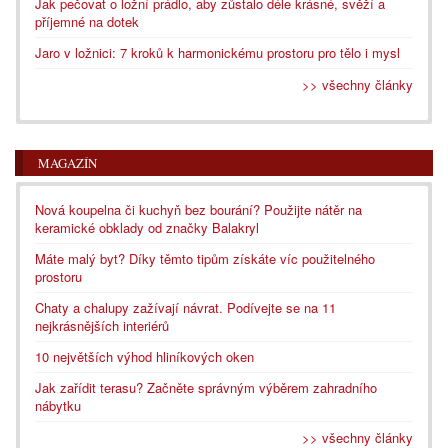
Jak pečovat o ložní prádlo, aby zůstalo déle krásné, svěží a
příjemné na dotek
Jaro v ložnici: 7 kroků k harmonickému prostoru pro tělo i mysl
>> všechny články
MAGAZÍN
Nová koupelna či kuchyň bez bourání? Použijte nátěr na
keramické obklady od značky Balakryl
Máte malý byt? Díky těmto tipům získáte víc použitelného
prostoru
Chaty a chalupy zažívají návrat. Podívejte se na 11
nejkrásnějších interiérů
10 největších výhod hliníkových oken
Jak zařídit terasu? Začněte správným výběrem zahradního
nábytku
>> všechny články