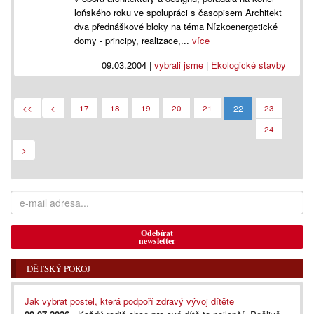
loňského roku ve spolupráci s časopisem Architekt
dva přednáškové bloky na téma Nízkoenergetické
domy - principy, realizace,...
více
09.03.2004
|
vybrali jsme
|
Ekologické stavby
22
<<
<
17
18
19
20
21
23
24
>
Odebírat
newsletter
DĚTSKÝ POKOJ
Jak vybrat postel, která podpoří zdravý vývoj dítěte