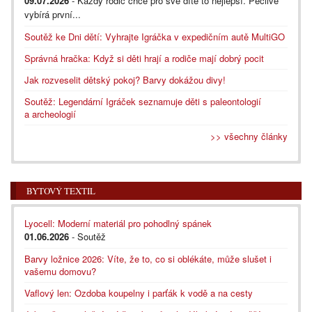
09.07.2026
- Každý rodič chce pro své dítě to nejlepší. Pečlivě
vybírá první...
Soutěž ke Dni dětí: Vyhrajte Igráčka v expedičním autě MultiGO
Správná hračka: Když si děti hrají a rodiče mají dobrý pocit
Jak rozveselit dětský pokoj? Barvy dokážou divy!
Soutěž: Legendární Igráček seznamuje děti s paleontologií
a archeologií
>> všechny články
BYTOVÝ TEXTIL
Lyocell: Moderní materiál pro pohodlný spánek
01.06.2026
- Soutěž
Barvy ložnice 2026: Víte, že to, co si oblékáte, může slušet i
vašemu domovu?
Vaflový len: Ozdoba koupelny i parťák k vodě a na cesty