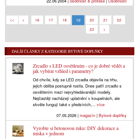
22.06.2004
|
osobnost & profese
|
Osobnosti
19
<<
<
16
17
18
20
21
22
23
>
DALŠÍ ČLÁNKY Z KATEGORIE BYTOVÉ DOPLŇKY
Zrcadlo s LED osvětlením - co je dobré vědět a
jak vybírat vzhled i parametry?
Od chvíle, kdy se LED zrcadla objevila na trhu,
jejich obliba postupně rostla. Dnes patří zrcadlo s
osvětlením mezi nejvyhledávanější modely.
Nejčastěji nacházejí uplatnění v koupelnách, ale
skvěle fungují také v předsíních,...
více
07.05.2026
|
magazín
|
Bytové doplňky
Vyrobte si betonovou ruku: DIY dekorace a
miska v jednom