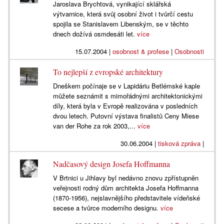
Jaroslava Brychtová, vynikající sklářská
výtvarnice, která svůj osobní život i tvůrčí cestu
spojila se Stanislavem Libenským, se v těchto
dnech dožívá osmdesáti let.
více
15.07.2004
|
osobnost & profese
|
Osobnosti
To nejlepší z evropské architektury
Dneškem počínaje se v Lapidáriu Betlémské kaple
můžete seznámit s mimořádnými architektonickými
díly, která byla v Evropě realizována v posledních
dvou letech. Putovní výstava finalistů Ceny Miese
van der Rohe za rok 2003,...
více
30.06.2004
|
tisková zpráva
|
Nadčasový design Josefa Hoffmanna
V Brtnici u Jihlavy byl nedávno znovu zpřístupněn
veřejnosti rodný dům architekta Josefa Hoffmanna
(1870-1956), nejslavnějšího představitele vídeňské
secese a tvůrce moderního designu.
více