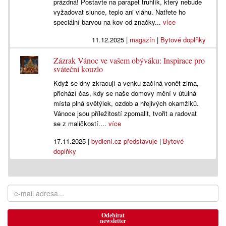
prázdná! Postavte na parapet truhlík, který nebude
vyžadovat slunce, teplo ani vláhu. Natřete ho
speciální barvou na kov od značky...
více
11.12.2025
|
magazín
|
Bytové doplňky
Zázrak Vánoc ve vašem obýváku: Inspirace pro
sváteční kouzlo
Když se dny zkracují a venku začíná vonět zima,
přichází čas, kdy se naše domovy mění v útulná
místa plná světýlek, ozdob a hřejivých okamžiků.
Vánoce jsou příležitostí zpomalit, tvořit a radovat
se z maličkostí....
více
17.11.2025
|
bydlení.cz představuje
|
Bytové
doplňky
Odebírat
newsletter