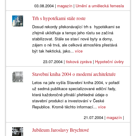
03.08.2004
|
magazín
|
Umění a umělecká řemesla
Trh s hypotékami stále roste
Dosud rekordy překonávající trh s hypotékami se
zřejmě uklidňuje a tempo jeho růstu se začíná
stabilizovat. Stále se staví nové byty a domy,
zájem o ně trvá, ale celková atmosféra přestává
být tak hektická, jako...
více
23.07.2004
|
tisková zpráva
|
Hypoteční úvěry
Stavební kniha 2004 o moderní architektuře
Letos na jaře vyšla Stavební kniha 2004, v pořadí
už sedmá publikace specializované ediční řady,
která každoročně přináší přehledné údaje o
stavební produkci a investování v České
Republice. Kromě těchto informací...
více
21.07.2004
|
magazín
|
Jubileum Jaroslavy Brychtové