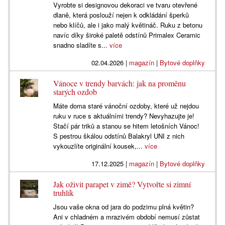
Vyrobte si designovou dekoraci ve tvaru otevřené
dlaně, která poslouží nejen k odkládání šperků
nebo klíčů, ale i jako malý květináč. Ruku z betonu
navíc díky široké paletě odstínů Primalex Ceramic
snadno sladíte s...
více
02.04.2026
|
magazín
|
Bytové doplňky
Vánoce v trendy barvách: jak na proměnu
starých ozdob
Máte doma staré vánoční ozdoby, které už nejdou
ruku v ruce s aktuálními trendy? Nevyhazujte je!
Stačí pár triků a stanou se hitem letošních Vánoc!
S pestrou škálou odstínů Balakryl UNI z nich
vykouzlíte originální kousek,...
více
17.12.2025
|
magazín
|
Bytové doplňky
Jak oživit parapet v zimě? Vytvořte si zimní
truhlík
Jsou vaše okna od jara do podzimu plná květin?
Ani v chladném a mrazivém období nemusí zůstat