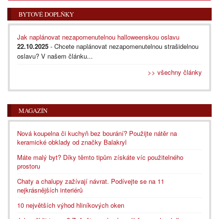
BYTOVÉ DOPLŇKY
Jak naplánovat nezapomenutelnou halloweenskou oslavu
22.10.2025
- Chcete naplánovat nezapomenutelnou strašidelnou
oslavu? V našem článku...
>> všechny články
MAGAZÍN
Nová koupelna či kuchyň bez bourání? Použijte nátěr na
keramické obklady od značky Balakryl
Máte malý byt? Díky těmto tipům získáte víc použitelného
prostoru
Chaty a chalupy zažívají návrat. Podívejte se na 11
nejkrásnějších interiérů
10 největších výhod hliníkových oken