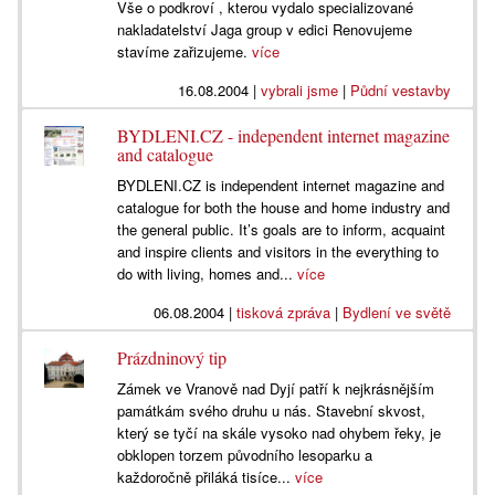
Vše o podkroví , kterou vydalo specializované
nakladatelství Jaga group v edici Renovujeme
stavíme zařizujeme.
více
16.08.2004
|
vybrali jsme
|
Půdní vestavby
BYDLENI.CZ - independent internet magazine
and catalogue
BYDLENI.CZ is independent internet magazine and
catalogue for both the house and home industry and
the general public. It’s goals are to inform, acquaint
and inspire clients and visitors in the everything to
do with living, homes and...
více
06.08.2004
|
tisková zpráva
|
Bydlení ve světě
Prázdninový tip
Zámek ve Vranově nad Dyjí patří k nejkrásnějším
památkám svého druhu u nás. Stavební skvost,
který se tyčí na skále vysoko nad ohybem řeky, je
obklopen torzem původního lesoparku a
každoročně přiláká tisíce...
více