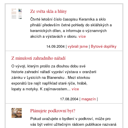
Ze světa skla a hlíny
Čtvrté letošní číslo časopisu Keramika a sklo
přináší především četné pohledy do sklářských a
keramických dílen, a informuje o významných
akcích a výstavách v oboru.
více
14.09.2004
|
vybrali jsme
|
Bytové doplňky
Z minulosti zahradního nářadí
O vývoji, kterým prošlo za dlouhou dobu své
historie zahradní nářadí vypráví výstava v oranžerii
zámku v Lysicích na Blanensku . Mezi stovkou
exponátů lze najít například staré rýče, hrábě,
lopaty a motyky. K zajímavostem...
více
17.08.2004
|
magazín
|
Plánujete podkrovní byt?
Pokud uvažujete o bydlení v podkroví, může pro
vás být velmi užitečným rádcem publikace nazvaná