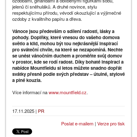
ozdobami, girlandami a oblíbenými figurkami sobů,
jelenů či sněhuláků. A druhé novince, stylu
respektujícímu přírodu, vévodí okouzlující a výjimečné
ozdoby z kvalitního papíru a dřeva.
Vánoce jsou především o sdílení radosti, lásky a
pohody. Doplňky, které vnesou do vašeho domova
světlo a klid, mohou být tou nejkrásnější inspirací
pro sváteční chvíle, na které se nezapomíná. Nechte
se unést vánočním duchem a proměňte svůj domov
v prostor, kde se rodí radost. Díky bohaté inspiraci a
nabídce Mountfieldu si letos můžete snadno dopřát
svátky přesně podle svých představ – útulné, stylové
a plné kouzla.
Více informací na
www.mountfield.cz
.
17.11.2025
|
PR
Poslat e-mailem
|
Verze pro tisk