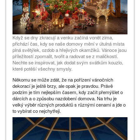
Když se dny zkracují a venku začíná vonět zima,
přichází čas, kdy se naše domovy mění v útulná místa
plná světýlek, ozdob a hřejivých okamžiků. Vánoce jsou
příležitostí zpomalit, tvořit a radovat se z maličkostí.
Nechte se inspirovat, jak dodat svým svátkům kouzlo,
které potěší všechny smysly.
Někomu se může zdát, že na pořízení vánočních
dekorací je ještě brzy, ale opak je pravdou. Právě
podzim je tím nejlepším časem, kdy začít přemýšlet o
dárcích a o způsobu nazdobení domova. Na trhu je
velký výběr různých produktů s různými cenami a jde o
to vybírat co nejchytřeji.