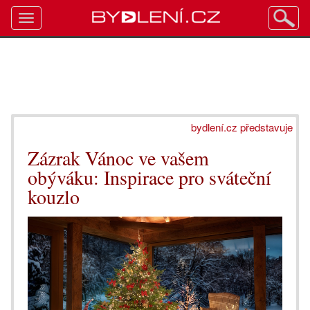
Toggle
navigation
bydlení.cz představuje
Zázrak Vánoc ve vašem
obýváku: Inspirace pro sváteční
kouzlo