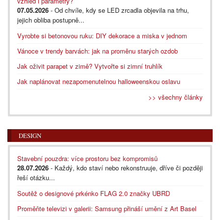
vzhled i parametry?
07.05.2026
- Od chvíle, kdy se LED zrcadla objevila na trhu,
jejich obliba postupně...
Vyrobte si betonovou ruku: DIY dekorace a miska v jednom
Vánoce v trendy barvách: jak na proměnu starých ozdob
Jak oživit parapet v zimě? Vytvořte si zimní truhlík
Jak naplánovat nezapomenutelnou halloweenskou oslavu
>> všechny články
DESIGN
Stavební pouzdra: více prostoru bez kompromisů
28.07.2026
- Každý, kdo staví nebo rekonstruuje, dříve či později
řeší otázku...
Soutěž o designové prkénko FLAG 2.0 značky UBRD
Proměňte televizi v galerii: Samsung přináší umění z Art Basel