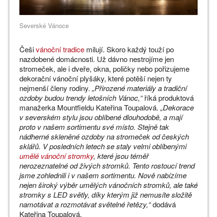
Severské Vánoce
Češi
vánoční tradice
milují. Skoro každý touží po
nazdobené domácnosti. Už dávno nestrojíme jen
stromeček, ale i dveře, okna, poličky nebo pořizujeme
dekorační vánoční plyšáky, které potěší nejen ty
nejmenší členy rodiny.
„Přirozené materiály a tradiční
ozdoby budou trendy letošních Vánoc,“
říká produktová
manažerka Mountfieldu Kateřina Toupalová.
„Dekorace
v severském stylu jsou oblíbené dlouhodobě, a mají
proto v našem sortimentu své místo. Stejně tak
nádherné skleněné ozdoby na stromeček od českých
sklářů. V posledních letech se staly velmi oblíbenými
umělé vánoční stromky
, které jsou téměř
nerozeznatelné od živých stromků. Tento rostoucí trend
jsme zohlednili i v našem sortimentu. Nově nabízíme
nejen široký výběr umělých vánočních stromků, ale také
stromky s LED světly, díky kterým již nemusíte složitě
namotávat a rozmotávat světelné řetězy,“
dodává
Kateřina Toupalová.