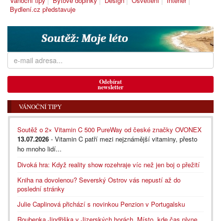
Vánoční tipy
Bytové doplňky
Design
Osvětlení
Interiér
Bydlení.cz představuje
Odebírat
newsletter
VÁNOČNÍ TIPY
Soutěž o 2× Vitamin C 500 PureWay od české značky OVONEX
13.07.2026
- Vitamin C patří mezi nejznámější vitaminy, přesto
ho mnoho lidí...
Divoká hra: Když reality show rozehraje víc než jen boj o přežití
Kniha na dovolenou? Severský Ostrov vás nepustí až do
poslední stránky
Julie Caplinová přichází s novinkou Penzion v Portugalsku
Roubenka Jindřiška v Jizerských horách. Místo, kde čas plyne