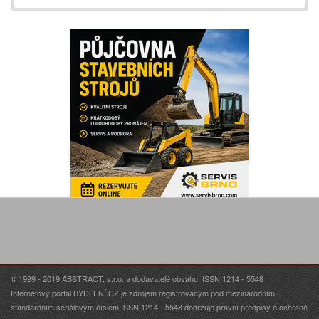
© 1999 - 2019 ABSTRACT, s.r.o. a dodavatelé obsahu. ISSN 1214 - 5548
Internetový portál BYDLENÍ.CZ je zdrojem registrovaným pod mezinárodním
standardním seriálovým číslem ISSN 1214 - 5548 dodržuje právní předpisy o ochraně