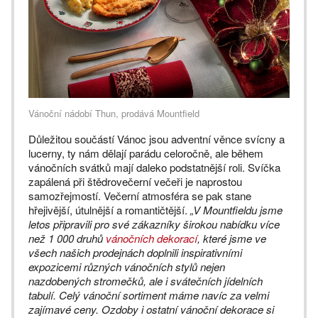
Vánoční nádobí Thun, prodává Mountfield
Důležitou součástí Vánoc jsou adventní věnce svícny a
lucerny, ty nám dělají parádu celoročně, ale během
vánočních svátků mají daleko podstatnější roli. Svíčka
zapálená při štědrovečerní večeři je naprostou
samozřejmostí. Večerní atmosféra se pak stane
hřejivější, útulnější a romantičtější.
„V Mountfieldu jsme
letos připravili pro své zákazníky širokou nabídku více
než 1 000 druhů
vánočních dekorací
, které jsme ve
všech našich prodejnách doplnili inspirativními
expozicemi různých vánočních stylů nejen
nazdobených stromečků, ale i svátečních jídelních
tabulí. Celý vánoční sortiment máme navíc za velmi
zajímavé ceny. Ozdoby i ostatní vánoční dekorace si