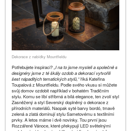
Dekorace z nabídky Mountfieldu
Potřebujete inspiraci?
„I na to jsme mysleli a společně s
designéry jsme z té škály ozdob a dekorací vytvořili
šest nápaditých tematických stylů,“
říká Kateřina
Toupalová z Mountfieldu. Podle svého vkusu si můžete
svůj domov ozdobit například v bohatém Tradičním
stylu. Komu se líbí stříbrná a bílá elegance, ten zvolí styl
Zasněžený a styl Severský doplněný o dekorace z
přírodních materiálů. Naopak syté barvy bordó, tmavě
zelená a zlatá dominují stylu Sametovému s textilními
prvky. A letos máme i dvě novinky. Tou první jsou
Rozzářené Vánoce, které překypují LED světelnými