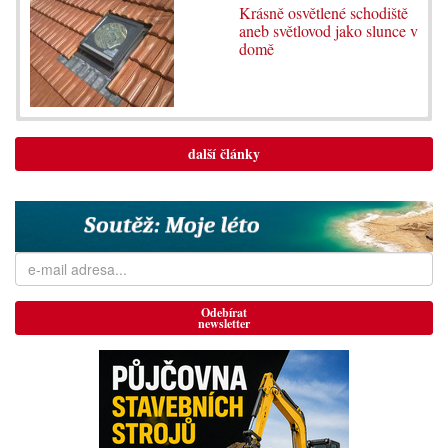
Krásně osvětlené schodiště
aneb světlovod jako slunce v
domě
další články
Odebírat
newsletter