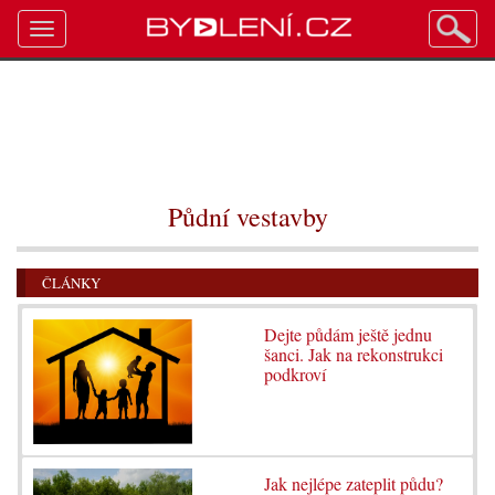
Toggle
navigation
Půdní vestavby
ČLÁNKY
Dejte půdám ještě jednu
šanci. Jak na rekonstrukci
podkroví
Jak nejlépe zateplit půdu?