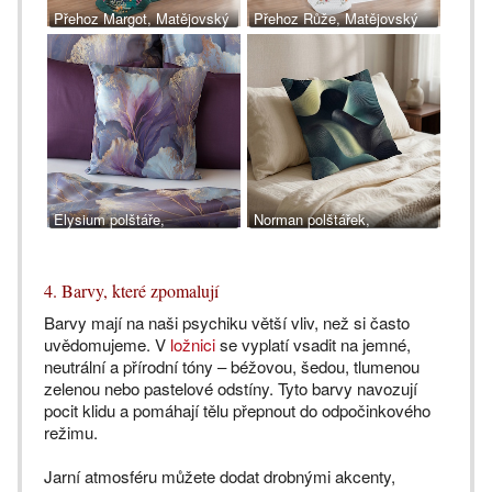
Přehoz Margot, Matějovský
Přehoz Růže, Matějovský
Elysium polštáře,
Norman polštářek,
Matějovský
Matějovský
4. Barvy, které zpomalují
Barvy mají na naši psychiku větší vliv, než si často
uvědomujeme. V
ložnici
se vyplatí vsadit na jemné,
neutrální a přírodní tóny – béžovou, šedou, tlumenou
zelenou nebo pastelové odstíny. Tyto barvy navozují
pocit klidu a pomáhají tělu přepnout do odpočinkového
režimu.
Jarní atmosféru můžete dodat drobnými akcenty,