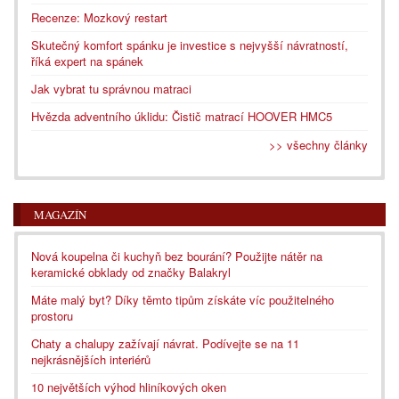
Recenze: Mozkový restart
Skutečný komfort spánku je investice s nejvyšší návratností,
říká expert na spánek
Jak vybrat tu správnou matraci
Hvězda adventního úklidu: Čistič matrací HOOVER HMC5
>> všechny články
MAGAZÍN
Nová koupelna či kuchyň bez bourání? Použijte nátěr na
keramické obklady od značky Balakryl
Máte malý byt? Díky těmto tipům získáte víc použitelného
prostoru
Chaty a chalupy zažívají návrat. Podívejte se na 11
nejkrásnějších interiérů
10 největších výhod hliníkových oken