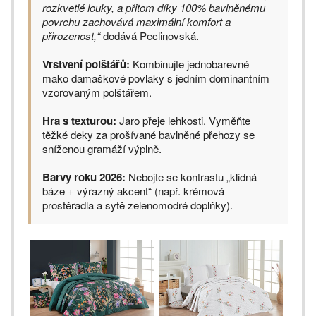
rozkvetlé louky, a přitom díky 100% bavlněnému
povrchu zachovává maximální komfort a
přirozenost,“
dodává Peclinovská.
Vrstvení polštářů:
Kombinujte jednobarevné
mako damaškové povlaky s jedním dominantním
vzorovaným polštářem.
Hra s texturou:
Jaro přeje lehkosti. Vyměňte
těžké deky za prošívané bavlněné přehozy se
sníženou gramáží výplně.
Barvy roku 2026:
Nebojte se kontrastu „klidná
báze + výrazný akcent“ (např. krémová
prostěradla a sytě zelenomodré doplňky).