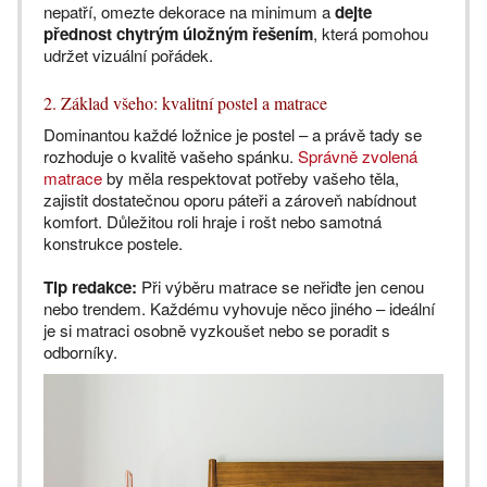
nepatří, omezte dekorace na minimum a
dejte
přednost chytrým úložným řešením
, která pomohou
udržet vizuální pořádek.
2. Základ všeho: kvalitní postel a matrace
Dominantou každé ložnice je postel – a právě tady se
rozhoduje o kvalitě vašeho spánku.
Správně zvolená
matrace
by měla respektovat potřeby vašeho těla,
zajistit dostatečnou oporu páteři a zároveň nabídnout
komfort. Důležitou roli hraje i rošt nebo samotná
konstrukce postele.
Tip redakce:
Při výběru matrace se neřiďte jen cenou
nebo trendem. Každému vyhovuje něco jiného – ideální
je si matraci osobně vyzkoušet nebo se poradit s
odborníky.