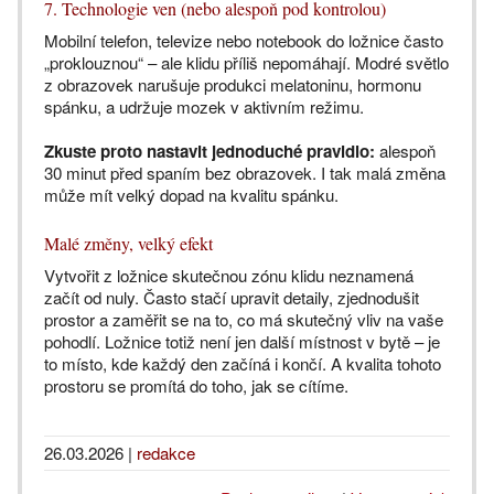
7. Technologie ven (nebo alespoň pod kontrolou)
Mobilní telefon, televize nebo notebook do ložnice často
„proklouznou“ – ale klidu příliš nepomáhají. Modré světlo
z obrazovek narušuje produkci melatoninu, hormonu
spánku, a udržuje mozek v aktivním režimu.
Zkuste proto nastavit jednoduché pravidlo:
alespoň
30 minut před spaním bez obrazovek. I tak malá změna
může mít velký dopad na kvalitu spánku.
Malé změny, velký efekt
Vytvořit z ložnice skutečnou zónu klidu neznamená
začít od nuly. Často stačí upravit detaily, zjednodušit
prostor a zaměřit se na to, co má skutečný vliv na vaše
pohodlí. Ložnice totiž není jen další místnost v bytě – je
to místo, kde každý den začíná i končí. A kvalita tohoto
prostoru se promítá do toho, jak se cítíme.
26.03.2026
|
redakce