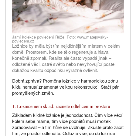
Jarní kolekce povlečení Růže. Foto: www.matejovsky-
povleceni.cz
Ložnice by měla být tím nejklidnějším místem v celém
domě. Prostorem, kde se tělo regeneruje a hlava
konečně zpomalí. Realita ale často vypadá jinak –
odložené věci, ostré světlo nebo nevyhovující postel
dokážou kvalitu odpočinku výrazně ovlivnit.
Dobrá zpráva? Proměna ložnice v harmonickou zónu
klidu nemusí znamenat velkou rekonstrukci. Stačí pár
promyšlených změn.
1. Ložnice není sklad: začněte odlehčením prostoru
Základem klidné ložnice je jednoduchost. Čím více věcí
kolem sebe máme, tím více podnětů musí mozek
zpracovávat – a tím hůře se uvolňuje. Zkuste proto začít
tím, že prostor odlehčíte. Odložte vše, co do ložnice