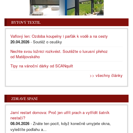
BYTOVÝ TEXTIL
Vaflový len: Ozdoba koupelny i parťák k vodě a na cesty
20.04.2026
- Soutěž o osušky
Nechte svou ložnici rozkvést. Soutěžte o luxusní přehoz
od Matějovského
Tipy na vánoční dárky od SCANquilt
>> všechny články
ZDRAVÉ SPANÍ
Jarní restart domova: Proč jen utřít prach a vytřídit šatník
nestačí?
08.04.2026
- Znáte ten pocit, když konečně umyjete okna,
vyleštíte podlahu a...