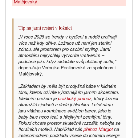
Matějovský
.
Tip na jarní restart v ložnici
„V roce 2026 se trendy v bydlení a módě prolínají
více než kdy dříve. Ložnice už není jen sterilní
zónou, ale prostorem pro osobní styling. Jarní
atmosféru nejrychleji vytvoříte vrstvením –
podobně jako když skládáte svůj oblíbený outfit,“
doporučuje Veronika Peclinovská ze společnosti
Matějovský.
„Základem by měla být prodyšná báze v klidném
tónu, kterou oživíte výraznějším jarním akcentem.
Ideálním prvkem je
praktický přehoz
, který ložnici
okamžitě sjednotí a dodá jí hloubku. Letošnímu
jaru vládnou kombinace svěžích barev, jako je
baby blue nebo teal, s hřejivými zemitými tóny.
Pokud chcete prostor skutečně rozzářit, nebojte se
florálních motivů. Například náš
přehoz Margot
na
zelenomodrém podkladu vnese do interiéru energii