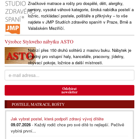
Značkové matrace a rošty pro dospělé, děti, alergiky,
seniory, vysoké váhové kategorie, široká nabídka postelí a
ložnic, rozkládací postele, polštáře a přikrývky – to vše
najdete v JMP Studiích zdravého spaní® v Praze, Brně a
Valašském Meziříčí.
Výrobce Stylového nábytku ASTO
Nabízí přes 150 druhů solitérů z masivu buku. Nábytek je
vhodný pro vstupní haly, kanceláře, pracovny, jídelny,
obývací pokoje, ložnice a další místnosti.
Odebírat
newsletter
POSTELE, MATRACE, ROŠTY
Jak vybrat postel, která podpoří zdravý vývoj dítěte
09.07.2026
- Každý rodič chce pro své dítě to nejlepší. Pečlivě
vybírá první...