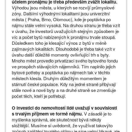
účelem pronájmu je třeba především zvážit lokalitu.
Výhodou jsou města, u kterých se rozvíjí průmyslové
zóny. Dalšími výhodnými lokalitami jsou univerzitní
města ( Praha, Brno, Olomouc), kde je poptávka po
nájmu stále velmi vysoká. Na druhou stranu je třeba vzít
v úvahu, že investorů uvažujících stejným způsobem je
víc a počet bytů nabízených k pronájmu trvale stoupá.
Důsledkem toho je klesající výnos z bytů v méně
zajímavých lokalitách. Dlouhodobě je třeba také vzít v
úvahu další důležité momenty ovlivňující trh s byty.
Mnoho měst provedlo privatizaci svého bytového fondu
ve prospěch stávajících nájemníků. Tím naplnilo jejich
bytové potřeby a poptávka po nájmech tak v těchto
městech klesla. Druhým důležitým momentem je
stárnutí české populace. Kdy na jedné straně přibývají
stále nové a nové byty a na druhé straně se zmenšuje
počet těch, kteří je potřebují.
O investici do nemovitostí lidé uvažují v souvislosti
s trvalým příjmem ve formě nájmu.
V zásadě je to
myšlenka správná, ale skutečnost bývá někdy
složitější. Musíme si uvědomit, že využívat takovýto
způsob zajištění trvalého příjmu je sice velmi lákavé, ale