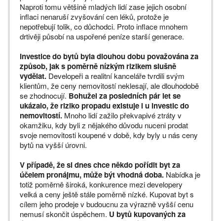
Naproti tomu většině mladých lidí zase jejich osobní
inflaci nenaruší zvyšování cen léků, protože je
nepotřebují tolik, co důchodci. Proto inflace mnohem
drtivěji působí na uspořené peníze starší generace.
Investice do bytů byla dlouhou dobu považována za
způsob, jak s poměrně nízkým rizikem slušně
vydělat.
Developeři a realitní kanceláře tvrdili svým
klientům, že ceny nemovitostí neklesají, ale dlouhodobě
se zhodnocují.
Bohužel za posledních pár let se
ukázalo, že riziko propadu existuje i u investic do
nemovitostí.
Mnoho lidí zažilo překvapivé ztráty v
okamžiku, kdy byli z nějakého důvodu nuceni prodat
svoje nemovitosti koupené v době, kdy byly u nás ceny
bytů na vyšší úrovni.
V případě, že si dnes chce někdo pořídit byt za
účelem pronájmu, může být vhodná doba.
Nabídka je
totiž poměrně široká, konkurence mezi developery
velká a ceny ještě stále poměrně nízké. Kupovat byt s
cílem jeho prodeje v budoucnu za výrazně vyšší cenu
nemusí skončit úspěchem.
U bytů kupovaných za