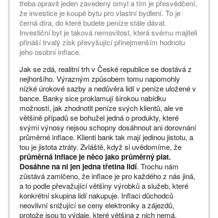
třeba opravit jeden zavedený omyl a tím je přesvědčení,
že investice je koupě bytu pro vlastní bydlení. To je
černá díra, do které budete peníze stále dávat.
Investiční byt je taková nemovitost, která svému majiteli
přináší trvalý zisk převyšující přinejmenším hodnotu
jeho osobní inflace.
Jak se zdá, realitní trh v České republice se dostává z
nejhoršího. Výrazným způsobem tomu napomohly
nízké úrokové sazby a nedůvěra lidí v peníze uložené v
bance. Banky sice proklamují širokou nabídku
možností, jak zhodnotit peníze svých klientů, ale ve
většině případů se bohužel jedná o produkty, které
svými výnosy nejsou schopny dosáhnout ani dorovnání
průměrné inflace. Klienti bank tak mají jedinou jistotu, a
tou je jistota ztráty. Zvláště, když si uvědomíme, že
průměrná inflace je něco jako průměrný plat.
Dosáhne na ni jen jedna třetina lidí
. Trochu nám
zůstává zamlčeno, že inflace je pro každého z nás jiná,
a to podle převažující většiny výrobků a služeb, které
konkrétní skupina lidí nakupuje. Inflaci důchodců
neovlivní snižující se ceny elektroniky a zájezdů,
protože jsou to výdaje, které většina z nich nemá.