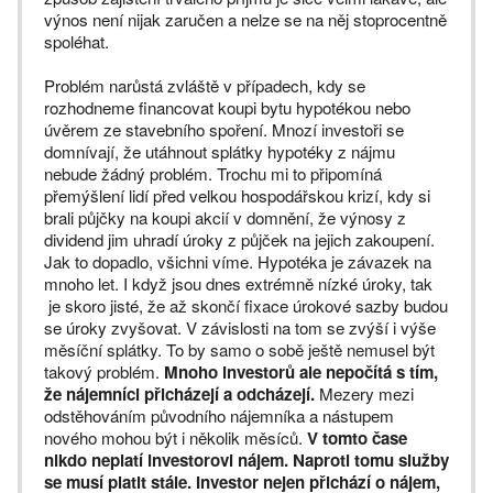
výnos není nijak zaručen a nelze se na něj stoprocentně
spoléhat.
Problém narůstá zvláště v případech, kdy se
rozhodneme financovat koupi bytu hypotékou nebo
úvěrem ze stavebního spoření. Mnozí investoři se
domnívají, že utáhnout splátky hypotéky z nájmu
nebude žádný problém. Trochu mi to připomíná
přemýšlení lidí před velkou hospodářskou krizí, kdy si
brali půjčky na koupi akcií v domnění, že výnosy z
dividend jim uhradí úroky z půjček na jejich zakoupení.
Jak to dopadlo, všichni víme. Hypotéka je závazek na
mnoho let. I když jsou dnes extrémně nízké úroky, tak
je skoro jisté, že až skončí fixace úrokové sazby budou
se úroky zvyšovat. V závislosti na tom se zvýší i výše
měsíční splátky. To by samo o sobě ještě nemusel být
takový problém.
Mnoho investorů ale nepočítá s tím,
že nájemníci přicházejí a odcházejí.
Mezery mezi
odstěhováním původního nájemníka a nástupem
nového mohou být i několik měsíců.
V tomto čase
nikdo neplatí investorovi nájem. Naproti tomu služby
se musí platit stále. Investor nejen přichází o nájem,