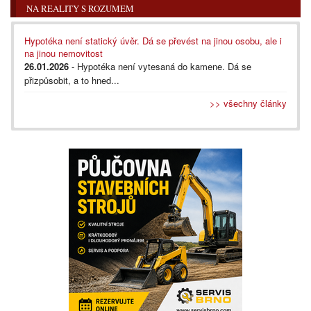
NA REALITY S ROZUMEM
Hypotéka není statický úvěr. Dá se převést na jinou osobu, ale i
na jinou nemovitost
26.01.2026
- Hypotéka není vytesaná do kamene. Dá se
přizpůsobit, a to hned...
>> všechny články