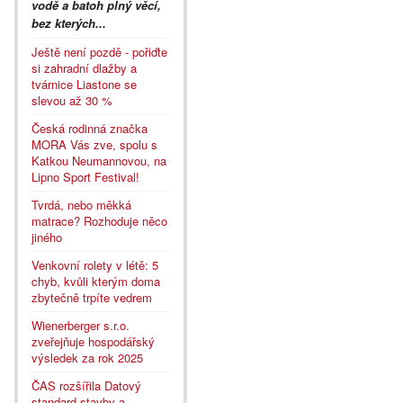
vodě a batoh plný věcí,
bez kterých...
Ještě není pozdě - pořiďte
si zahradní dlažby a
tvárnice Liastone se
slevou až 30 %
Česká rodinná značka
MORA Vás zve, spolu s
Katkou Neumannovou, na
Lipno Sport Festival!
Tvrdá, nebo měkká
matrace? Rozhoduje něco
jiného
Venkovní rolety v létě: 5
chyb, kvůli kterým doma
zbytečně trpíte vedrem
Wienerberger s.r.o.
zveřejňuje hospodářský
výsledek za rok 2025
ČAS rozšířila Datový
standard stavby a