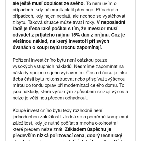
ale ještě musí doplácet ze svého.
To nemluvím o
případech, kdy nájemník platit přestane. Případně o
případech, kdy nejen neplatí, ale nechce se vystěhovat
z bytu. Taková situace může trvat i roky.
V neposlední
řadě je třeba také počítat s tím, že investor musí
odvádět z přijatého nájmu 15% daň z příjmu. Což je
většinou náklad, na který investoři při svých
úvahách o koupi bytů trochu zapomínají.
Pořízení investičního bytu není otázkou pouze
vysokých vstupních nákladů. Nesmíme zapomínat na
náklady spojené s jeho vybavením. Čas od času je také
třeba části bytu rekonstruovat nebo přispívat zvýšenou
mírou do fondu oprav při modernizaci celého domu. To
jsou náklady, které výrazným způsobem snižují výnos a
nelze je většinou předem odhadnout.
Koupě investičního bytu tedy rozhodně není
jednoduchou záležitostí. Jedná se o poměrně komplexní
záležitost, kdy je nutné počítat s mnoha okolnostmi,
které předem nelze znát.
Základem úspěchu je
především nízká pořizovací cena, dobrý technický