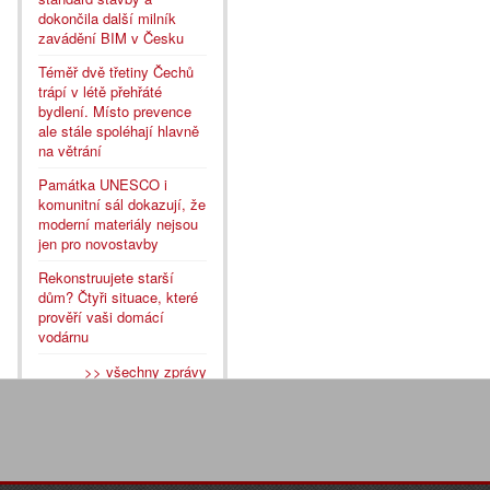
dokončila další milník
zavádění BIM v Česku
Téměř dvě třetiny Čechů
trápí v létě přehřáté
bydlení. Místo prevence
ale stále spoléhají hlavně
na větrání
Památka UNESCO i
komunitní sál dokazují, že
moderní materiály nejsou
jen pro novostavby
Rekonstruujete starší
dům? Čtyři situace, které
prověří vaši domácí
vodárnu
>> všechny zprávy