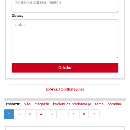
Dotaz:
Odeslat
zobrazit podkategorie
zobrazit:
vše
magazín
bydlení.cz představuje
téma
poradna
1
2
3
4
5
6
7
8
>