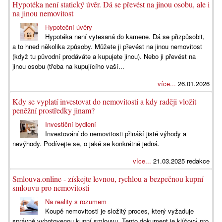
Hypotéka není statický úvěr. Dá se převést na jinou osobu, ale i
na jinou nemovitost
Hypoteční úvěry
Hypotéka není vytesaná do kamene. Dá se přizpůsobit,
a to hned několika způsoby. Můžete ji převést na jinou nemovitost
(když tu původní prodáváte a kupujete jinou). Nebo ji převést na
jinou osobu (třeba na kupujícího vaší...
více...
26.01.2026
Kdy se vyplatí investovat do nemovitosti a kdy raději vložit
peněžní prostředky jinam?
Investiční bydlení
Investování do nemovitosti přináší jisté výhody a
nevýhody. Podívejte se, o jaké se konkrétně jedná.
více...
21.03.2025 redakce
Smlouva.online - získejte levnou, rychlou a bezpečnou kupní
smlouvu pro nemovitosti
Na reality s rozumem
Koupě nemovitosti je složitý proces, který vyžaduje
správně vyhotovenou kupní smlouvu. Tento dokument je klíčový pro