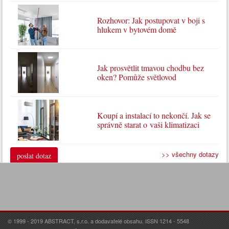
Rozhovor: Jak postupovat v boji s
hlukem v bytovém domě
Jak prosvětlit tmavou chodbu bez
oken? Pomůže světlovod
Koupí a instalací to nekončí. Jak se
správně starat o vaši klimatizaci
>> všechny dotazy
poslat dotaz
© 1999 - 2019 ABSTRACT, s.r.o. a dodavatelé obsahu. ISSN 1214 - 5548