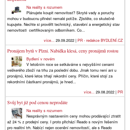
Na reality s rozumem
Plánujete koupit nemovitost? Skryté vady a poruchy
mohou v budoucnu přinést nemalé potíže. Zjistěte, co skutečně
kupujete. Nechte si prověřit technický, stavební a energetický stav
nemovitosti certifikovaným odborníkem. Co...
více...
29.09.2022 |
PR - redakce BYDLENÍ.CZ
Pronájem bytů v Plzni. Nabídka klesá, ceny pronájmů rostou
Bydlení v novém
V letošním roce se setkáváme s nejvyššími cenami
veškerého zboží na trhu za poslední dobu. Jinak tomu není ani u
pronájmů, které letos trhají rekordní ceny. Příčin, které stojí za
rekordními částkami pronájmů, je hned...
více...
29.08.2022 |
PR
Svůj byt již pod cenou neprodáte
Na reality s rozumem
Nesprávným nastavením ceny mohou prodávající ztratit
až 24 % z prodejní ceny. I proto přichází Reado s novým řešením
pro realitní trh. Nabízí nejen ocenění nemovitostí, ale s Reado