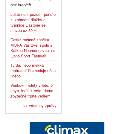
bez kterých...
Ještě není pozdě - pořiďte
si zahradní dlažby a
tvárnice Liastone se
slevou až 30 %
Česká rodinná značka
MORA Vás zve, spolu s
Katkou Neumannovou, na
Lipno Sport Festival!
Tvrdá, nebo měkká
matrace? Rozhoduje něco
jiného
Venkovní rolety v létě: 5
chyb, kvůli kterým doma
zbytečně trpíte vedrem
>> všechny zprávy