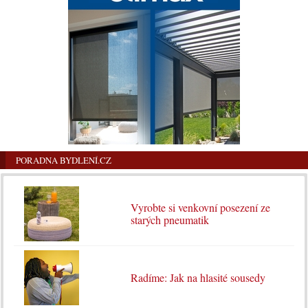
PORADNA BYDLENÍ.CZ
Vyrobte si venkovní posezení ze
starých pneumatik
Radíme: Jak na hlasité sousedy