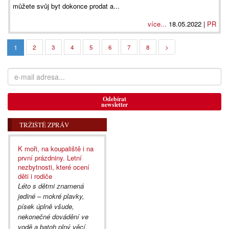
můžete svůj byt dokonce prodat a...
více...
18.05.2022 |
PR
1
2
3
4
5
6
7
8
>
Odebírat
newsletter
TRŽIŠTĚ ZPRÁV
K moři, na koupaliště i na
první prázdniny. Letní
nezbytnosti, které ocení
děti i rodiče
Léto s dětmi znamená
jediné – mokré plavky,
písek úplně všude,
nekonečné dovádění ve
vodě a batoh plný věcí,