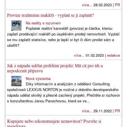
více...
28.02.2023 |
PR
Provize realitnímu makléři - vyplatí se ji zaplatit?
Na reality s rozumem
Poplatek realitní kanceláři (provize) je částka, kterou
zaplatí prodávající makléři po úspěšném prodeji nemovitosti. Vyplatí
se mu zaplatit statisíce, nebo je lepší si byt či dům prodat sám a
ušetřit?
více...
01.02.2023 |
redakce
Jak z nápadu udělat perfektní projekt: Mít cit pro trh a
nepodcenit přípravu
Nová výstavba
Díky informacím a analýzám z oddělení Consulting
společnosti LEXXUS NORTON je možné z dobrého developerského
nápadu udělat skvělý a přesně zacílený projekt. Přečtěte si rozhovor
s konzultantkou Janou Panochovou, která se ve...
více...
29.11.2022 |
PR
Kupujete nebo rekonstruujete nemovitost? Pozvěte si
inspektora