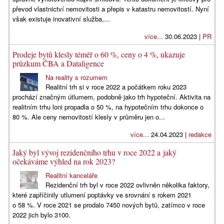
převod vlastnictví nemovitosti a přepis v katastru nemovitostí. Nyní
však existuje inovativní služba,...
více...
30.06.2023 |
PR
Prodeje bytů klesly téměř o 60 %, ceny o 4 %, ukazuje
průzkum ČBA a Dataligence
Na reality s rozumem
Realitní trh si v roce 2022 a počátkem roku 2023
prochází značným útlumem, podobně jako trh hypoteční. Aktivita na
realitním trhu loni propadla o 50 %, na hypotečním trhu dokonce o
80 %. Ale ceny nemovitostí klesly v průměru jen o...
více...
24.04.2023 |
redakce
Jaký byl vývoj rezidenčního trhu v roce 2022 a jaký
očekáváme výhled na rok 2023?
Realitní kanceláře
Rezidenční trh byl v roce 2022 ovlivněn několika faktory,
které zapříčinily utlumení poptávky ve srovnání s rokem 2021
o 58 %. V roce 2021 se prodalo 7450 nových bytů, zatímco v roce
2022 jich bylo 3100.