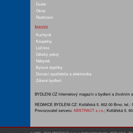
Dveře
Okna
Realizace
Interiér
Kuchyně
Koupelny
Ložnice
Dětský pokoj
Nábytek
Bytové doplňky
Domácí spotřebiče a elektronika
Zdravé bydlení
BYDLENI.CZ
Internetový magazín o bydlení a životním sty
REDAKCE BYDLENI.CZ:
Kotlářská 5, 602 00 Brno;
tel.:
Provozovatel serveru:
ABSTRACT s.r.o.
; Kotlářská 5, 6
© 1999 - 2019 ABSTRACT, s.r.o. a dodavatelé obsahu. ISSN 1214 - 55