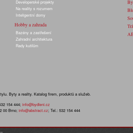
By
Developerské projekty
Na reality s rozumem
Bl
Inteligentní domy
So
Hobby a zahrada
Trž
Bazény a zastřešení
A
Zahradní architektura
Rady kutilům
lu. Byty a reality. Katalog firem, produktů a služeb.
 532 154 444
;
info@bydleni.cz
02 00 Brno;
info@abstract.cz
; Tel.: 532 154 444
48