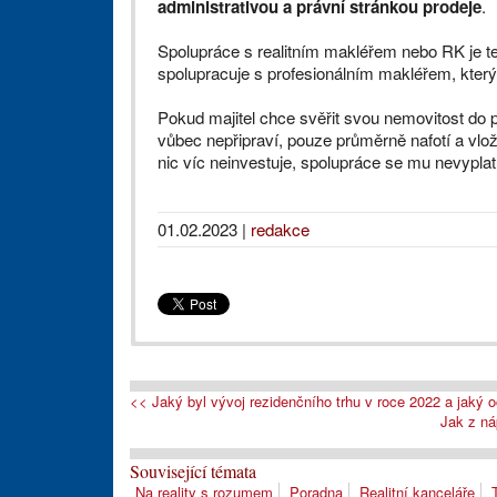
administrativou a právní stránkou prodeje
.
Spolupráce s realitním makléřem nebo RK je 
spolupracuje s profesionálním makléřem, kter
Pokud majitel chce svěřit svou nemovitost do 
vůbec nepřipraví, pouze průměrně nafotí a vlož
nic víc neinvestuje, spolupráce se mu nevyplat
01.02.2023
|
redakce
<< Jaký byl vývoj rezidenčního trhu v roce 2022 a jaký
Jak z ná
Související témata
Na reality s rozumem
Poradna
Realitní kanceláře