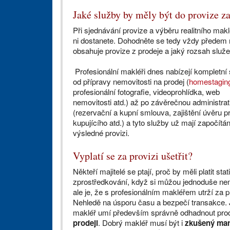
Jaké služby by měly být do provize z
Při sjednávání provize a výběru realitního maklé
ni dostanete. Dohodněte se tedy vždy předem 
obsahuje provize z prodeje a jaký rozsah slu
Profesionální makléři dnes nabízejí kompletní 
od přípravy nemovitosti na prodej (
homestagin
profesionální fotografie, videoprohlídka, web
nemovitosti atd.) až po závěrečnou administrat
(rezervační a kupní smlouva, zajištění úvěru p
kupujícího atd.) a tyto služby už mají započítá
výsledné provizi.
Vyplatí se za provizi ušetřit?
Někteří majitelé se ptají, proč by měli platit stat
zprostředkování, když si můžou jednoduše nem
ale je, že s profesionálním makléřem utrží za p
Nehledě na úsporu času a bezpečí transakce. 
makléř umí především správně odhadnout prode
prodeji
. Dobrý makléř musí být i
zkušený mar