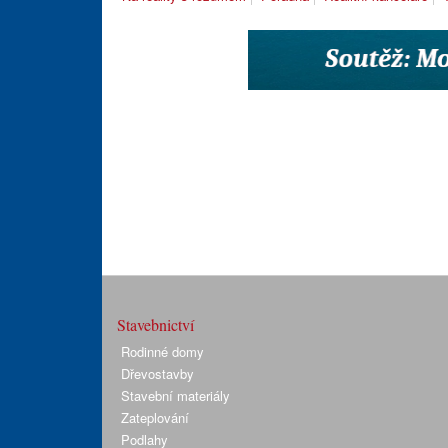
Stavebnictví
Rodinné domy
Dřevostavby
Stavební materiály
Zateplování
Podlahy