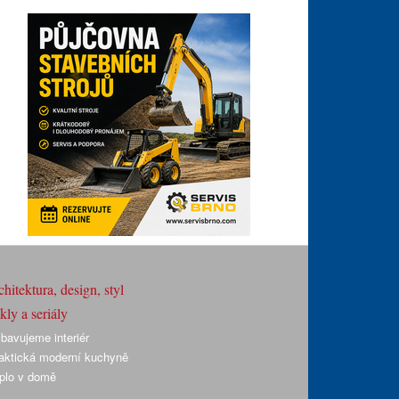
hitektura, design, styl
ly a seriály
bavujeme interiér
aktická moderní kuchyně
plo v domě