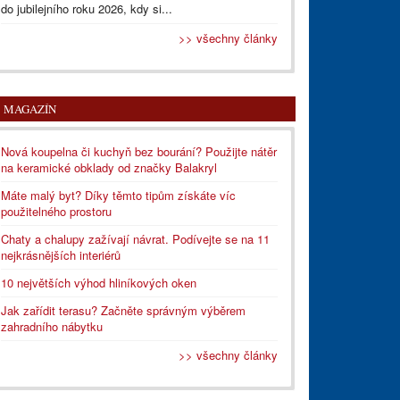
do jubilejního roku 2026, kdy si...
>> všechny články
MAGAZÍN
Nová koupelna či kuchyň bez bourání? Použijte nátěr
na keramické obklady od značky Balakryl
Máte malý byt? Díky těmto tipům získáte víc
použitelného prostoru
Chaty a chalupy zažívají návrat. Podívejte se na 11
nejkrásnějších interiérů
10 největších výhod hliníkových oken
Jak zařídit terasu? Začněte správným výběrem
zahradního nábytku
>> všechny články