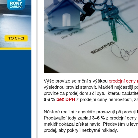
Výše provize se mění s výškou
prodejní ceny 
výslednou provizi stanovit. Makléři nejčastěji 
provize za prodej domu či bytu, kterou zaplatít
a 6 %
bez DPH
z prodejní ceny nemovitosti, z
Některé realitní kanceláře prosazují při prodeji
Prodávající tedy zaplatí
3–6 %
z prodejní ceny 
makléř dokázal získat navíc. Především u levně
prodej, aby pokryli nezbytné náklady.