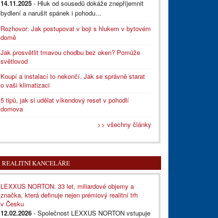
14.11.2025
- Hluk od sousedů dokáže znepříjemnit
bydlení a narušit spánek i pohodu...
Rozhovor: Jak postupovat v boji s hlukem v bytovém
domě
Jak prosvětlit tmavou chodbu bez oken? Pomůže
světlovod
Koupí a instalací to nekončí. Jak se správně starat
o vaši klimatizaci
5 tipů, jak si udělat víkendový reset v pohodlí
domova
>> všechny články
REALITNÍ KANCELÁŘE
LEXXUS NORTON: 33 let, miliardové objemy a
značka, která definuje nejen prémiový realitní trh
v Česku
12.02.2026
- Společnost LEXXUS NORTON vstupuje