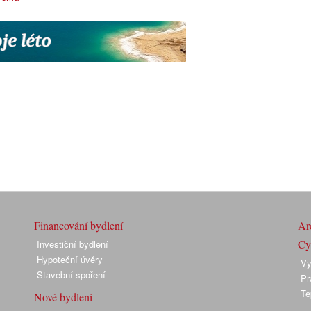
Financování bydlení
Arc
Cyk
Investiční bydlení
Hypoteční úvěry
Vy
Stavební spoření
Pr
Te
Nové bydlení