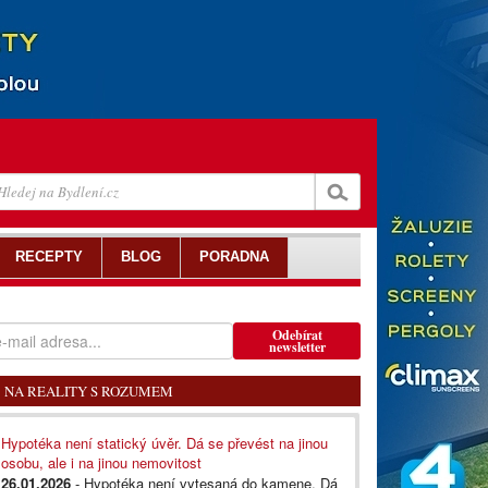
RECEPTY
BLOG
PORADNA
Odebírat
newsletter
NA REALITY S ROZUMEM
Hypotéka není statický úvěr. Dá se převést na jinou
osobu, ale i na jinou nemovitost
26.01.2026
- Hypotéka není vytesaná do kamene. Dá