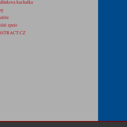
dlínkova kuchařka
og
utěže
iště zpráv
BSTRACT.CZ