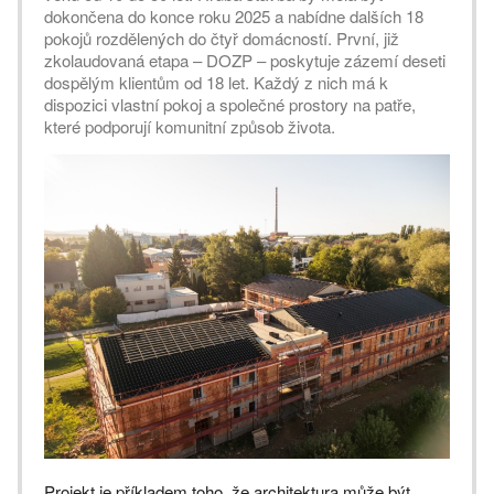
dokončena do konce roku 2025 a nabídne dalších 18
pokojů rozdělených do čtyř domácností. První, již
zkolaudovaná etapa – DOZP – poskytuje zázemí deseti
dospělým klientům od 18 let. Každý z nich má k
dispozici vlastní pokoj a společné prostory na patře,
které podporují komunitní způsob života.
Projekt je příkladem toho, že architektura může být