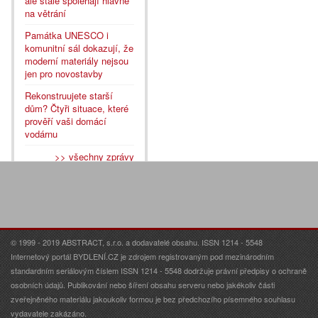
ale stále spoléhají hlavně
na větrání
Památka UNESCO i
komunitní sál dokazují, že
moderní materiály nejsou
jen pro novostavby
Rekonstruujete starší
dům? Čtyři situace, které
prověří vaši domácí
vodárnu
>> všechny zprávy
© 1999 - 2019 ABSTRACT, s.r.o. a dodavatelé obsahu. ISSN 1214 - 5548
Internetový portál BYDLENÍ.CZ je zdrojem registrovaným pod mezinárodním
standardním seriálovým číslem ISSN 1214 - 5548 dodržuje právní předpisy o ochraně
osobních údajů. Publikování nebo šíření obsahu serveru nebo jakékoliv části
zveřejněného materiálu jakoukoliv formou je bez předchozího písemného souhlasu
vydavatele zakázáno.