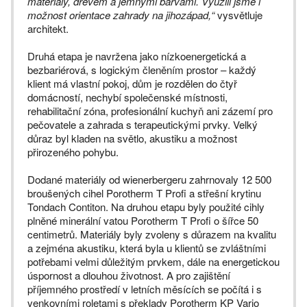
materiály, dřevem a jemnými barvami. Využili jsme i
možnost orientace zahrady na jihozápad,“
vysvětluje
architekt.
Druhá etapa je navržena jako nízkoenergetická a
bezbariérová, s logickým členěním prostor – každý
klient má vlastní pokoj, dům je rozdělen do čtyř
domácností, nechybí společenské místnosti,
rehabilitační zóna, profesionální kuchyň ani zázemí pro
pečovatele a zahrada s terapeutickými prvky. Velký
důraz byl kladen na světlo, akustiku a možnost
přirozeného pohybu.
Dodané materiály od wienerbergeru zahrnovaly 12 500
broušených cihel Porotherm T Profi a střešní krytinu
Tondach Contiton. Na druhou etapu byly použité cihly
plněné minerální vatou Porotherm T Profi o šířce 50
centimetrů. Materiály byly zvoleny s důrazem na kvalitu
a zejména akustiku, která byla u klientů se zvláštními
potřebami velmi důležitým prvkem, dále na energetickou
úspornost a dlouhou životnost. A pro zajištění
příjemného prostředí v letních měsících se počítá i s
venkovními roletami s překlady Porotherm KP Vario