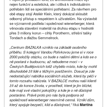
nejen funkční a estetická, ale i citlivá k individuálním
potřebám lidí se speciálními potřebami. Za návrhem pro
obě etapy stojí Ateliér Klein, který dokázal skloubit
odborný přístup s respektem k uživatelům. Na výstavbě
se významně podílela i společnost wienerberger, která
věnovala stavební materiál na druhou etapu v hodnotě
přes 3 miliony korun – cihly Porotherm, střešní tašky
Tondach a dlažbu Semmelrock.
„Centrum BAZALKA vzniklo na základě osobního
příběhu. S kolegyní Vandou Polívkovou jsme si v roce
2000 položily otázku, co bude s našimi dětmi a kdo se o
ně postará v budoucnu, až nebudeme moci – v
Českých Budějovicích totiž chybělo místo, kde by mohli
dlouhodobě žít lidé s těžkým postižením. Dosud je zde
nedostačující nabídka sociálních služeb, která by péči v
tomto rozsahu nabízela. V BAZALCE mohou naši klienti
žít až do konce života, v prostředí, které je jim blízké,
kde mají své vlastní pokojíčky a kde je o ně důstojně
postaráno. Právě proto pro nás byla podpora od
společnosti wienerberger nesmírně cenná. Vznikl dům,
který spojuje bezpečí, klid a důstojnost,“
říká
Martina