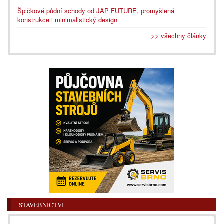
Špičkové půdní schody od JAP FUTURE, promyšlená
konstrukce i minimalistický design
>> všechny články
STAVEBNICTVÍ