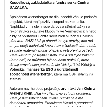
Koudelková, zakladatelka a fundraiserka Centra
BAZALKA
.
Společnost wienerberger se dlouhodobě věnuje podpoře
projektů, které mají pozitivní dopad na komunitu.
Například v minulém roce darovala střešní tašky na
rekonstrukci skautské klubovny ve Verměřovicích nebo
cihly na výstavbu Centra sociálních služeb v Holicích.
„Centrum BAZALKA je přesně ten typ stavby, kde má
smysl spojit technické know-how s lidskostí. Jsme rádi,
že naše materiály mohly přispět k vytvoření prostředí,
které klientům poskytne jistotu, klid a důstojné zázemí.
Jsme hrdí, že můžeme být součástí projektů, které
dávají smysl nejen profesně, ale i lidsky,“
říká
Kristýna
Vobecká, manažerka ESG a udržitelnosti
společnosti wienerberger
, která má CSR aktivity na
starosti.
Autorem návrhu obou projektů je
architekt Jan Klein z
Ateliéru Klein
.
„Naším cílem bylo vytvořit prostředí,
které je neinstitucionální, klidné, přirozené a má
domáckou atmosféru. Pracujeme hlavně s přírodními