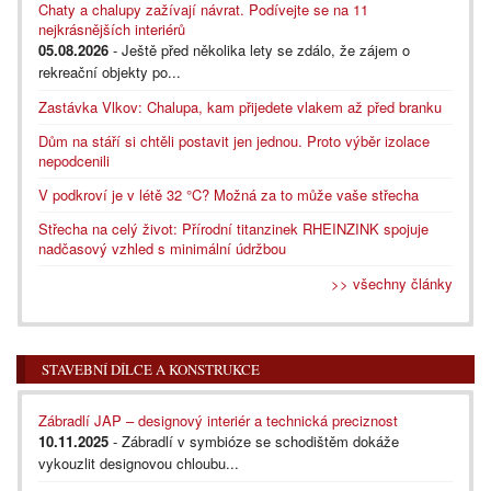
Chaty a chalupy zažívají návrat. Podívejte se na 11
nejkrásnějších interiérů
05.08.2026
- Ještě před několika lety se zdálo, že zájem o
rekreační objekty po...
Zastávka Vlkov: Chalupa, kam přijedete vlakem až před branku
Dům na stáří si chtěli postavit jen jednou. Proto výběr izolace
nepodcenili
V podkroví je v létě 32 °C? Možná za to může vaše střecha
Střecha na celý život: Přírodní titanzinek RHEINZINK spojuje
nadčasový vzhled s minimální údržbou
>> všechny články
STAVEBNÍ DÍLCE A KONSTRUKCE
Zábradlí JAP – designový interiér a technická preciznost
10.11.2025
- Zábradlí v symbióze se schodištěm dokáže
vykouzlit designovou chloubu...