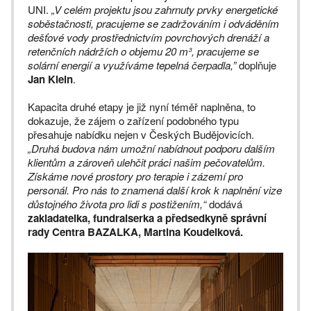
UNI.
„V celém projektu jsou zahrnuty prvky energetické
soběstačnosti, pracujeme se zadržováním i odváděním
dešťové vody prostřednictvím povrchových drenáží a
retenčních nádržích o objemu 20 m³, pracujeme se
solární energií a využíváme tepelná čerpadla,”
doplňuje
Jan Klein
.
Kapacita druhé etapy je již nyní téměř naplněna, to
dokazuje, že zájem o zařízení podobného typu
přesahuje nabídku nejen v Českých Budějovicích.
„Druhá budova nám umožní nabídnout podporu dalším
klientům a zároveň ulehčit práci našim pečovatelům.
Získáme nové prostory pro terapie i zázemí pro
personál. Pro nás to znamená další krok k naplnění vize
důstojného života pro lidi s postižením,“
dodává
zakladatelka, fundraiserka a předsedkyně správní
rady Centra BAZALKA, Martina Koudelková.