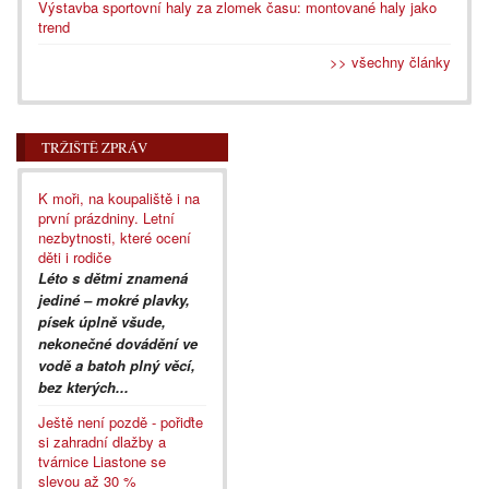
Výstavba sportovní haly za zlomek času: montované haly jako
trend
>> všechny články
TRŽIŠTĚ ZPRÁV
K moři, na koupaliště i na
první prázdniny. Letní
nezbytnosti, které ocení
děti i rodiče
Léto s dětmi znamená
jediné – mokré plavky,
písek úplně všude,
nekonečné dovádění ve
vodě a batoh plný věcí,
bez kterých...
Ještě není pozdě - pořiďte
si zahradní dlažby a
tvárnice Liastone se
slevou až 30 %