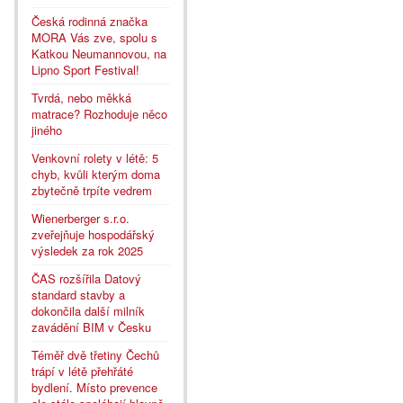
Česká rodinná značka
MORA Vás zve, spolu s
Katkou Neumannovou, na
Lipno Sport Festival!
Tvrdá, nebo měkká
matrace? Rozhoduje něco
jiného
Venkovní rolety v létě: 5
chyb, kvůli kterým doma
zbytečně trpíte vedrem
Wienerberger s.r.o.
zveřejňuje hospodářský
výsledek za rok 2025
ČAS rozšířila Datový
standard stavby a
dokončila další milník
zavádění BIM v Česku
Téměř dvě třetiny Čechů
trápí v létě přehřáté
bydlení. Místo prevence