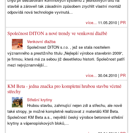
chyb při sestavování komínových systémů z jednotlivých dílů na
stavbě a zároveň tak zásadním způsobem zrychlit vlastní montáž
odpovídá nová technologie vyvinutá...
více...
11.05.2010 |
PR
Společnost DITON a nové trendy ve venkovní dlažbě
Venkovní dlažba
Společnost DITON s.r.o. , jež se stala nositelem
významného a prestižního titulu „Nejlepší výrobce stavebnin 2009“,
je firmou, která má za sebou již desetiletou historii. Společnost patří
mezi nejvýznamnější...
více...
30.04.2010 |
PR
KM Beta - jedna značka pro kompletní hrubou stavbu včetně
střechy
Střešní krytiny
Hrubou stavbu, zahrnující nejen zdi a střechu, ale nově
také stropy, je možné kompletně realizovat z materiálů KM Beta.
Společnost KM Beta a.s., největší český výrobce betonové střešní
krytiny a vápenopískových bloků,...