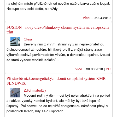
na stejném místě přibližně rok od nového nátěru barva začne loupat.
Neloupe se v celé ploše, ale vždy...
více...
06.04.2010
FUSION - nový dřevo/hliníkový okenní systém na evropském
trhu
Okna
Dřevěný rám z vnitřní strany vytváří nepřekonatelnou
útulnou domácí atmosféru, hliníkový profil z vnější strany zase
výborně odolává povětrnostním vlivům, o dokonalou tepelnou izolaci
se stará vysoce tepelně izolační...
více...
30.03.2010 |
PR
Při stavbě nízkoenergetických domů se uplatní systém KMB
SENDWIX
Zdicí materiály
Moderní rodinný dům musí být nejen atraktivní na pohled
a nabízet vysoký komfort bydlení, ale měl by být také tepelně
úsporný. Požadavek na co nejnižší energetickou náročnost přibyl v
posledních letech, kdy se o úsporách...