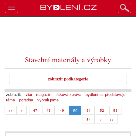
Toggle
navigation
Stavební materiály a výrobky
zobrazit podkategorie
zobrazit:
vše
magazín
tisková zpráva
bydlení.cz představuje
téma
poradna
vybrali jsme
50
<<
<
47
48
49
51
52
53
54
>
>>