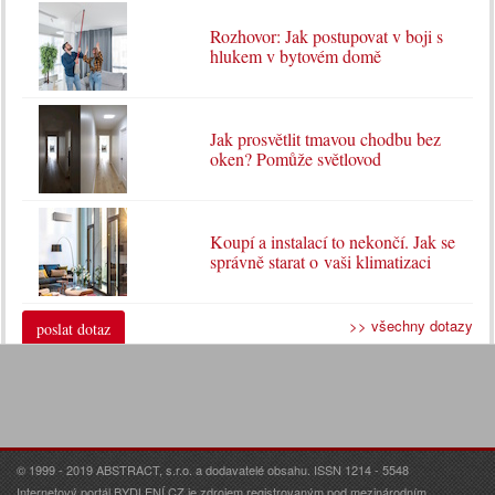
Rozhovor: Jak postupovat v boji s
hlukem v bytovém domě
Jak prosvětlit tmavou chodbu bez
oken? Pomůže světlovod
Koupí a instalací to nekončí. Jak se
správně starat o vaši klimatizaci
>> všechny dotazy
poslat dotaz
© 1999 - 2019 ABSTRACT, s.r.o. a dodavatelé obsahu. ISSN 1214 - 5548
Internetový portál BYDLENÍ.CZ je zdrojem registrovaným pod mezinárodním