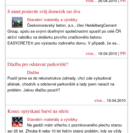
více...
26.04.2010 |
PR
S námi postavíte svůj domeček raz dva
Stavební materiály a výrobky
Českomoravský beton, a.s., člen HeidelbergCement
Group, spolu se svými dceřinými společnostmi spustil po celé ČR
akční nabídku na dodávku prvního značkového betonu
EASYCRETE® pro výstavbu rodinného domu. V případě, že se...
více...
19.04.2010 |
PR
Dlažba pro odstavné parkoviště?
Dlažba
Pustil jsme se do rekonstrukce zahrady, chci zde vybudovat
altánek, chodník a odstavné parkoviště a tady jsem narazil na
problém. Jakou dlažbu pouzit?
více...
19.04.2010
Konec oprýskané barvě na střeše
Stavební materiály a výrobky
Na garáži mám střechu z pozinkovaného plechu starou
asi 25 let. Zhruba 8 nebo 10 let řeším stejný problém, kdy se vždy