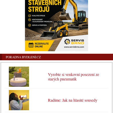
PORADNA BYDLENÍ.CZ
Vyrobte si venkovní posezení ze
starých pneumatik
Radíme: Jak na hlasité sousedy