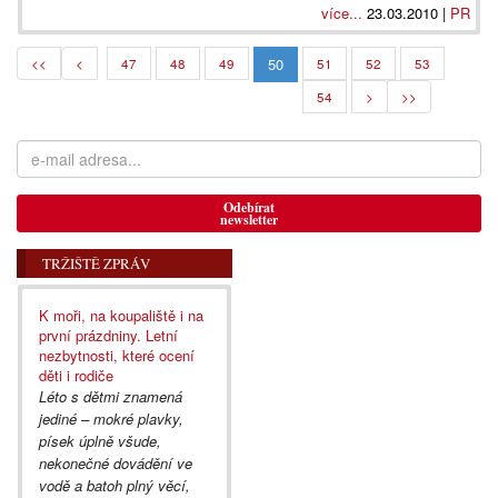
více...
23.03.2010 |
PR
50
<<
<
47
48
49
51
52
53
54
>
>>
Odebírat
newsletter
TRŽIŠTĚ ZPRÁV
K moři, na koupaliště i na
první prázdniny. Letní
nezbytnosti, které ocení
děti i rodiče
Léto s dětmi znamená
jediné – mokré plavky,
písek úplně všude,
nekonečné dovádění ve
vodě a batoh plný věcí,