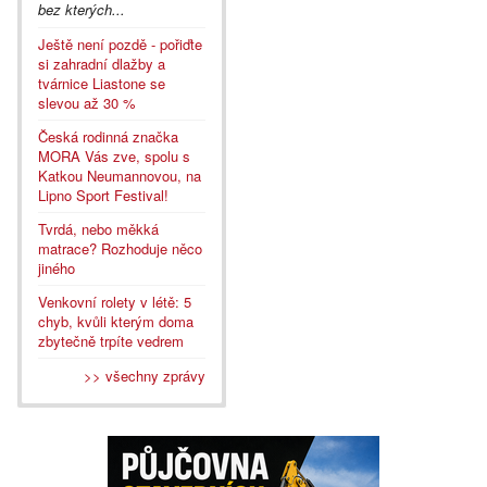
bez kterých...
Ještě není pozdě - pořiďte
si zahradní dlažby a
tvárnice Liastone se
slevou až 30 %
Česká rodinná značka
MORA Vás zve, spolu s
Katkou Neumannovou, na
Lipno Sport Festival!
Tvrdá, nebo měkká
matrace? Rozhoduje něco
jiného
Venkovní rolety v létě: 5
chyb, kvůli kterým doma
zbytečně trpíte vedrem
>> všechny zprávy