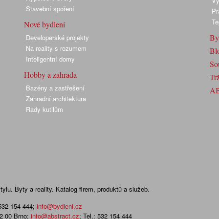
Vy
Stavební spoření
Pr
Te
Nové bydlení
By
Developerské projekty
Na reality s rozumem
Bl
Inteligentní domy
So
Hobby a zahrada
Trž
Bazény a zastřešení
A
Zahradní architektura
Rady kutilům
lu. Byty a reality. Katalog firem, produktů a služeb.
 532 154 444
;
info@bydleni.cz
02 00 Brno;
info@abstract.cz
; Tel.: 532 154 444