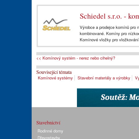
Schiedel s.r.o. - k
Výrobce a prodejce komínů pro n
kombinované. Komíny pro nízkoe
Komínové vložky pro vložkování 
<< Komínový systém - nerez nebo cihelný?
Související témata
Komínové systémy
Stavební materiály a výrobky
Vy
Stavebnictví
Rodinné domy
Dřevostavby