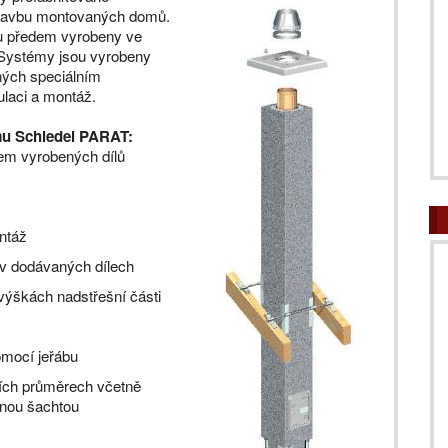
tavbu montovaných domů.
sou předem vyrobeny ve
 Systémy jsou vyrobeny
ných speciálním
laci a montáž.
ému Schiedel PARAT:
dem vyrobených dílů
ntáž
o v dodávaných dílech
 výškách nadstřešní části
mocí jeřábu
ích průměrech včetně
enou šachtou