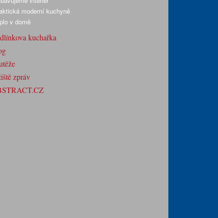
bavujeme interiér
aktická moderní kuchyně
plo v domě
dlínkova kuchařka
og
utěže
iště zpráv
BSTRACT.CZ