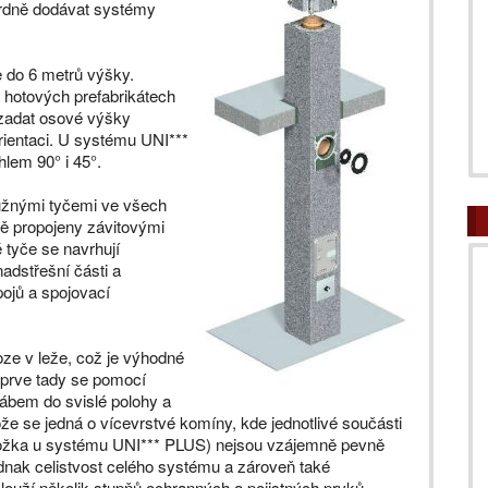
rdně dodávat systémy
e do 6 metrů výšky.
 hotových prefabrikátech
 zadat osové výšky
orientaci. U systému UNI***
lem 90° i 45°.
tužnými tyčemi ve všech
ně propojeny závitovými
 tyče se navrhují
adstřešní části a
pojů a spojovací
oze v leže, což je výhodné
eprve tady se pomocí
eřábem do svislé polohy a
že se jedná o vícevrstvé komíny, kde jednotlivé součásti
ní vložka u systému UNI*** PLUS) nejsou vzájemně pevně
dnak celistvost celého systému a zároveň také
ouží několik stupňů ochranných a pojistných prvků,