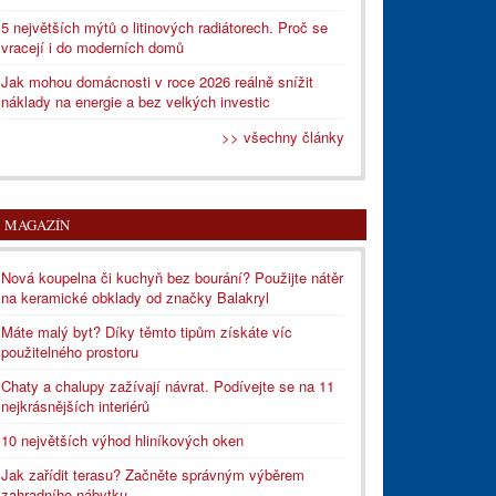
5 největších mýtů o litinových radiátorech. Proč se
vracejí i do moderních domů
Jak mohou domácnosti v roce 2026 reálně snížit
náklady na energie a bez velkých investic
>> všechny články
MAGAZÍN
Nová koupelna či kuchyň bez bourání? Použijte nátěr
na keramické obklady od značky Balakryl
Máte malý byt? Díky těmto tipům získáte víc
použitelného prostoru
Chaty a chalupy zažívají návrat. Podívejte se na 11
nejkrásnějších interiérů
10 největších výhod hliníkových oken
Jak zařídit terasu? Začněte správným výběrem
zahradního nábytku