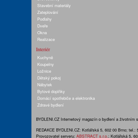
Stavební materiály
Zateplování
Podlahy
Dveře
Okna
Realizace
Interiér
Kuchyně
Koupelny
Ložnice
Dětský pokoj
Nábytek
Bytové doplňky
Domácí spotřebiče a elektronika
Zdravé bydlení
BYDLENI.CZ
Internetový magazín o bydlení a životním sty
REDAKCE BYDLENI.CZ:
Kotlářská 5, 602 00 Brno;
tel.:
Provozovatel serveru:
ABSTRACT s.r.o.
; Kotlářská 5, 6