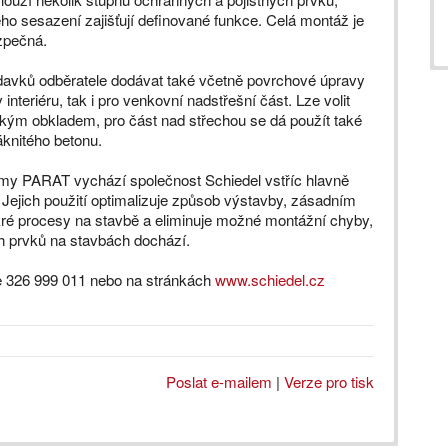
ho sesazení zajišťují definované funkce. Celá montáž je
zpečná.
davků odběratele dodávat také včetně povrchové úpravy
interiéru, tak i pro venkovní nadstřešní část. Lze volit
kým obkladem, pro část nad střechou se dá použít také
áknitého betonu.
émy PARAT vychází společnost Schiedel vstříc hlavně
jich použití optimalizuje způsob výstavby, zásadním
ré procesy na stavbě a eliminuje možné montážní chyby,
ch prvků na stavbách dochází.
e 326 999 011 nebo na stránkách
www.schiedel.cz
Poslat e-mailem
|
Verze pro tisk