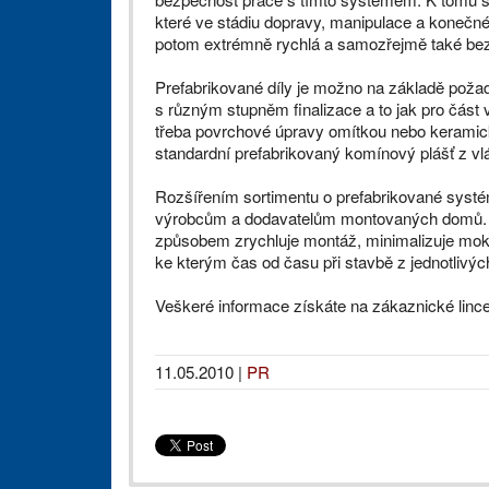
které ve stádiu dopravy, manipulace a konečné
potom extrémně rychlá a samozřejmě také be
Prefabrikované díly je možno na základě poža
s různým stupněm finalizace a to jak pro část v 
třeba povrchové úpravy omítkou nebo keramic
standardní prefabrikovaný komínový plášť z vl
Rozšířením sortimentu o prefabrikované syst
výrobcům a dodavatelům montovaných domů. Je
způsobem zrychluje montáž, minimalizuje mok
ke kterým čas od času při stavbě z jednotlivý
Veškeré informace získáte na zákaznické linc
11.05.2010
|
PR