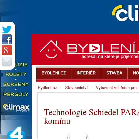
BYDLENI.CZ
INTERIÉR
STAVBA
NO
Bydlení.cz
Stavebnictví
Vybavení vnitřních pros
Technologie Schiedel PARA
komínu