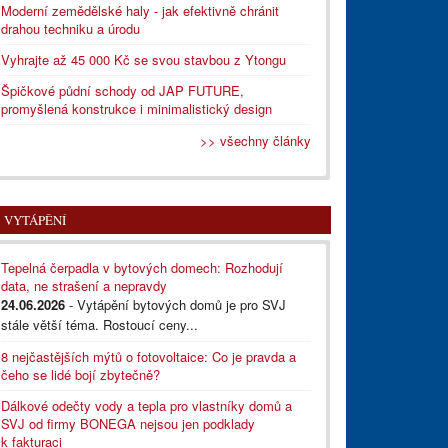
Moderní zemědělské haly - jak efektivně chránit
drahou techniku a úrodu
Vyhrajte až 45 000 Kč se svou stavbou z Ytongu
Špičkové půdní schody od JAP FUTURE,
promyšlená konstrukce i minimalistický design
>> všechny články
VYTÁPĚNÍ
Tepelná čerpadla v bytových domech: Rozhodují
data, ne strašení a nepravdy
24.06.2026
- Vytápění bytových domů je pro SVJ
stále větší téma. Rostoucí ceny...
8 nejčastějších mýtů o fotovoltaice: Co je pravda a
čeho se lidé bojí zbytečně?
Dálkové odečty vody a tepla pro vlastníky domů a
SVJ od firmy BONEGA nejsou jen podklady
k fakturaci