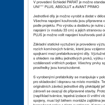
V provedení Schiedel PARAT je možno standa
UNI*** PLUS, ABSOLUT a AVANT PRIMO
Jednotlivé díly je možno vyrobit a dodat v délc
Všechna napojení kouřovodu jsou připravena v
podle projektu. Pro výrobu a dodávku je nutno
napojení (v modulu 33 cm) a jejich stranovou 
PLUS je možno volit napojení kouřovodu pod úh
Základní statické vyztužení je provedeno výz
rozích komínových tvárnic, které jsou vzájem
spojkami mezi prefabrikovanými díly. Výztužné
s ohledem na délku jednotlivých prvků, výšku n
vzdálenosti vnitřních podpor. Všechny prvky s
prostředky jsou korozivzdorné.
S vyrobenými prefabrikáty se manipuluje v pol
pro skladování i dopravu na místo montáže. T
originálních závěsů jednotlivé díly překlápějí j
zároveň se osazují do připravené stavby. Proto
(například tvárnice, tepelná izolace či vnitř
spojeny, musí být během montáže zajištěna je
bezpečnost práce s tímto systémem. K tomu sl