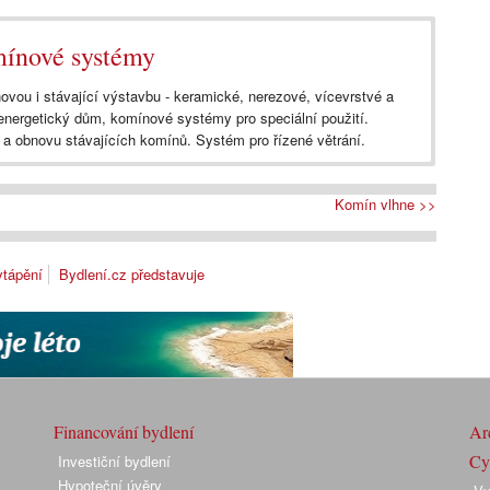
omínové systémy
ovou i stávající výstavbu - keramické, nerezové, vícevrstvé a
nergetický dům, komínové systémy pro speciální použití.
a obnovu stávajících komínů. Systém pro řízené větrání.
Komín vlhne >>
tápění
Bydlení.cz představuje
Financování bydlení
Arc
Cyk
Investiční bydlení
Hypoteční úvěry