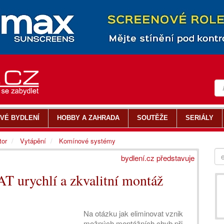
VÉ BYDLENÍ
HOBBY A ZAHRADA
SOUTĚŽE
SERIÁLY
tor
Vytápění
Komínové systémy
bydlení.cz představuje
T urychlí a zkvalitní montáž
Na otázku jak eliminovat vznik
možných montážních chyb při