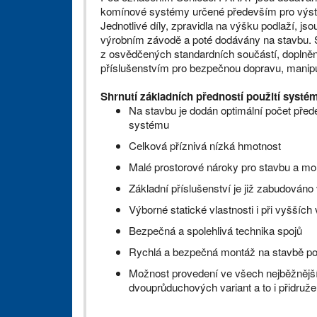
komínové systémy určené především pro výs
Jednotlivé díly, zpravidla na výšku podlaží, j
výrobním závodě a poté dodávány na stavbu.
z osvědčených standardních součástí, doplně
příslušenstvím pro bezpečnou dopravu, manipu
Shrnutí základních předností použití syst
Na stavbu je dodán optimální počet pře
systému
Celková příznivá nízká hmotnost
Malé prostorové nároky pro stavbu a mo
Základní příslušenství je již zabudován
Výborné statické vlastnosti i při vyšších
Bezpečná a spolehlivá technika spojů
Rychlá a bezpečná montáž na stavbě po
Možnost provedení ve všech nejběžnějš
dvouprůduchových variant a to i přidruž