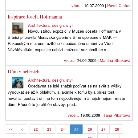
více...
10.07.2009 |
Pavel Cmíral
Inspirace Josefa Hoffmanna
Architektura, design, styl
Novou stálou expozici v Muzeu Josefa Hoffmanna v
Brtnici připravila Moravská galerie v Brně společně s MAK —
Rakouským muzeem užitého / současného umění ve Vídni.
Návštěvníkům expozice nabízí možnost seznámit se s...
více...
24.06.2009 |
Martina Straková
Dům v nebesích
Architektura, design, styl
Odedávna se lidé snažili podívat se na svět z výšky,
vysoukat se až k oblakům, a jakmile k tomu byla příležitost,
neváhali postavit si i na tom nejpodivnějším a nejstrmějším místě
dům. Přesně to je příběh stavby, před...
více...
19.06.2009 |
Táňa Pikartová
25
<<
<
22
23
24
26
27
28