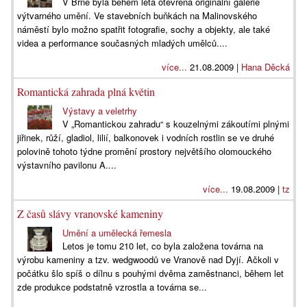
V Brně byla během léta otevřena originální galerie
výtvarného umění. Ve stavebních buňkách na Malinovského
náměstí bylo možno spatřit fotografie, sochy a objekty, ale také
videa a performance současných mladých umělců....
více...
21.08.2009 |
Hana Děcká
Romantická zahrada plná květin
Výstavy a veletrhy
V „Romantickou zahradu“ s kouzelnými zákoutími plnými
jiřinek, růží, gladiol, lilií, balkonovek i vodních rostlin se ve druhé
polovině tohoto týdne promění prostory největšího olomouckého
výstavního pavilonu A....
více...
19.08.2009 |
tz
Z časů slávy vranovské kameniny
Umění a umělecká řemesla
Letos je tomu 210 let, co byla založena továrna na
výrobu kameniny a tzv. wedgwoodů ve Vranově nad Dyjí. Ačkoli v
počátku šlo spíš o dílnu s pouhými dvěma zaměstnanci, během let
zde produkce podstatně vzrostla a továrna se...