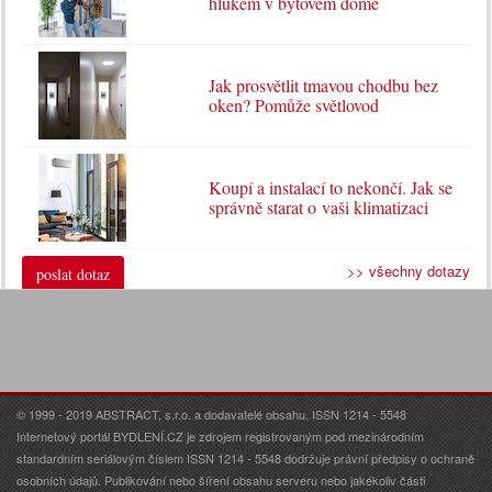
hlukem v bytovém domě
Jak prosvětlit tmavou chodbu bez
oken? Pomůže světlovod
Koupí a instalací to nekončí. Jak se
správně starat o vaši klimatizaci
>> všechny dotazy
poslat dotaz
© 1999 - 2019 ABSTRACT, s.r.o. a dodavatelé obsahu. ISSN 1214 - 5548
Internetový portál BYDLENÍ.CZ je zdrojem registrovaným pod mezinárodním
standardním seriálovým číslem ISSN 1214 - 5548 dodržuje právní předpisy o ochraně
osobních údajů. Publikování nebo šíření obsahu serveru nebo jakékoliv části