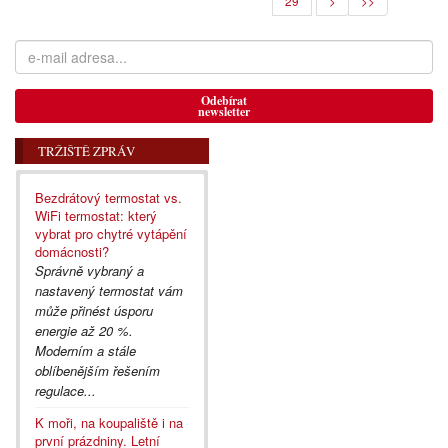
29
>
>>
Odebírat
newsletter
TRŽIŠTĚ ZPRÁV
Bezdrátový termostat vs.
WiFi termostat: který
vybrat pro chytré vytápění
domácnosti?
Správně vybraný a
nastavený termostat vám
může přinést úsporu
energie až 20 %.
Moderním a stále
oblíbenějším řešením
regulace...
K moři, na koupaliště i na
první prázdniny. Letní