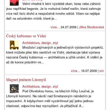
Velmi vhodné k letní výzdobě oken, teras nebo záhonů
jsou například begonie. Je to mohutná čeleď rostlin, která zahrnuje
více než tisíc druhů a nespočetně mnoho odrůd. Všem se nejlépe
daří na osluněném místě, které je...
více...
24.07.2009 |
Jitka Skorkovská
Český kubismus ve Vídni
Architektura, design, styl
Množství zajímavých a jedinečných výstavních projektů,
které můžete přes léto navštívit ve Vídni, obohacuje také výstava
nazvaná Český kubismus — architektura a užité umění. K vidění je
až do konce prázdnin ve...
více...
16.07.2009 |
sm
Magnet jménem Litomyšl
Architektura, design, styl
Pod Olivetskou horou, na březích říčky Loučné, je
Litomyšl komorní. Na návrší nad Smetanovým náměstím je
impozantní. A kdybychom měli vyzdvihnout její jednu jedinou
vlastnost, odpovíme bez rozmyšlení: Je přitažlivá! A...