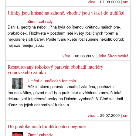
více...
07.08.2009 |
sm
Jiřinky jsou krásné na záhoně, vhodné jsou však i do truhlíků
Zimní zahrady
Dahlia, georgina neboli jiřina byla oblíbenou květinou našich pra-,
prababiček. Rozkvétá v pozdním létě květy rozličných forem a
nejkrásnějších barev. Podle tvaru květů rozlišujeme několik odrůd:
nejrozšířenější jsou...
více...
06.08.2009 |
Jitka Skorkovská
Restaurovaný rokokový paraván obohatil interiéry
vranovského zámku
Umění a umělecká řemesla
Ačkoli slovo paraván, značící zástěnu, pochází z
francouzštiny, původ mají tyto praktické a většinou zároveň také
dekorativní interiérové prvky na Dálném východě. V Číně se kladl
důraz na jejich dekorativní funkci a...
více...
29.07.2009 |
sm
Do předokenních truhlíků patří i begonie
Zimní zahrady