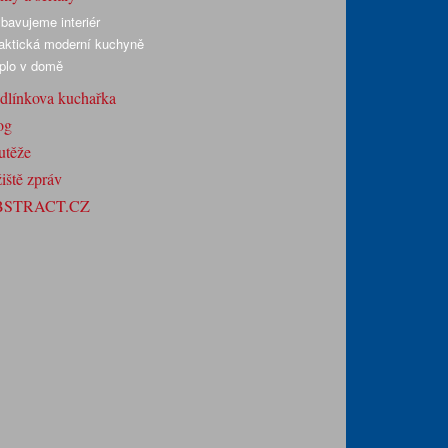
bavujeme interiér
aktická moderní kuchyně
plo v domě
dlínkova kuchařka
og
utěže
iště zpráv
BSTRACT.CZ