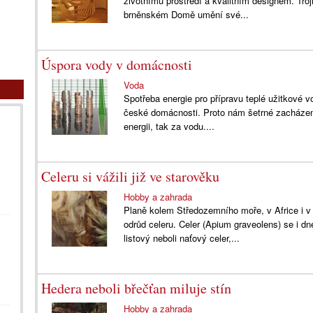
životnímu prostředí a kvalitním designem. Troj
brněnském Domě umění své...
Úspora vody v domácnosti
Voda
Spotřeba energie pro přípravu teplé užitkové v
české domácnosti. Proto nám šetrné zacházení
energii, tak za vodu....
Celeru si vážili již ve starověku
Hobby a zahrada
Planě kolem Středozemního moře, v Africe i v A
odrůd celeru. Celer (Apium graveolens) se i dn
listový neboli naťový celer,...
Hedera neboli břečťan miluje stín
Hobby a zahrada