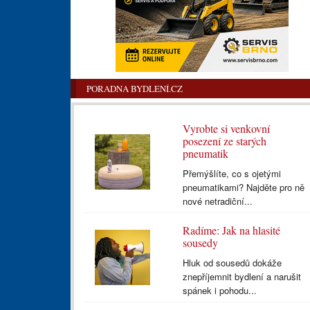
PORADNA BYDLENÍ.CZ
Vyrobte si venkovní
posezení ze starých
pneumatik
Přemýšlíte, co s ojetými
pneumatikami? Najděte pro ně
nové netradiční...
Radíme: Jak na hlasité
sousedy
Hluk od sousedů dokáže
znepříjemnit bydlení a narušit
spánek i pohodu...