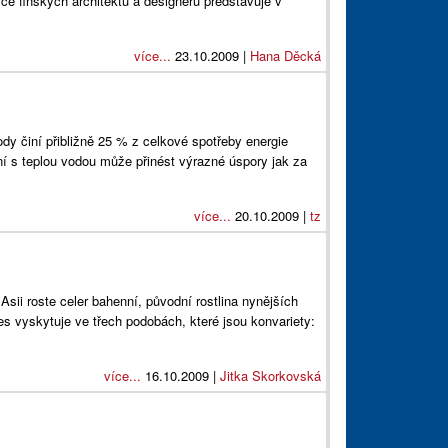
ice finských architektů a designérů představuje v
více...
23.10.2009 |
Hana Děcká
ody činí přibližně 25 % z celkové spotřeby energie
 s teplou vodou může přinést výrazné úspory jak za
více...
20.10.2009 |
tz
sii roste celer bahenní, původní rostlina nynějších
es vyskytuje ve třech podobách, které jsou konvariety:
více...
16.10.2009 |
Jitka Skorkovská