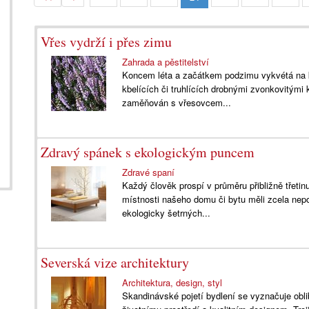
Vřes vydrží i přes zimu
Zahrada a pěstitelství
Koncem léta a začátkem podzimu vykvétá na ky
kbelících či truhlících drobnými zvonkovitými 
zaměňován s vřesovcem...
Zdravý spánek s ekologickým puncem
Zdravé spaní
Každý člověk prospí v průměru přibližně třetin
místnosti našeho domu či bytu měli zcela nep
ekologicky šetrných...
Severská vize architektury
Architektura, design, styl
Skandinávské pojetí bydlení se vyznačuje oblib