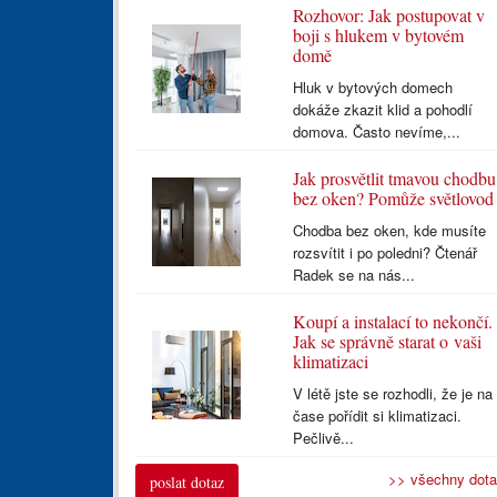
Rozhovor: Jak postupovat v
boji s hlukem v bytovém
domě
Hluk v bytových domech
dokáže zkazit klid a pohodlí
domova. Často nevíme,...
Jak prosvětlit tmavou chodbu
bez oken? Pomůže světlovod
Chodba bez oken, kde musíte
rozsvítit i po poledni? Čtenář
Radek se na nás...
Koupí a instalací to nekončí.
Jak se správně starat o vaši
klimatizaci
V létě jste se rozhodli, že je na
čase pořídit si klimatizaci.
Pečlivě...
>> všechny dot
poslat dotaz