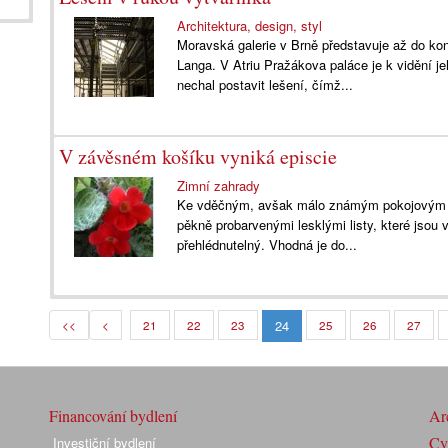
Architektura, design, styl
Moravská galerie v Brně představuje až do ko
Langa. V Atriu Pražákova paláce je k vidění j
nechal postavit lešení, čímž...
V závěsném košíku vyniká episcie
Zimní zahrady
Ke vděčným, avšak málo známým pokojovým květ
pěkně probarvenými lesklými listy, které jsou 
přehlédnutelný. Vhodná je do...
24
<<
<
21
22
23
25
26
27
Financování bydlení
Arc
Cyk
Investiční bydlení