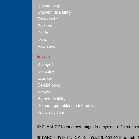
Dřevostavby
Stavební materiály
Zateplování
Podlahy
Dveře
Okna
Realizace
Interiér
Kuchyně
Koupelny
Ložnice
Dětský pokoj
Nábytek
Bytové doplňky
Domácí spotřebiče a elektronika
Zdravé bydlení
BYDLENI.CZ
Internetový magazín o bydlení a životním sty
REDAKCE BYDLENI.CZ:
Kotlářská 5, 602 00 Brno;
tel.: