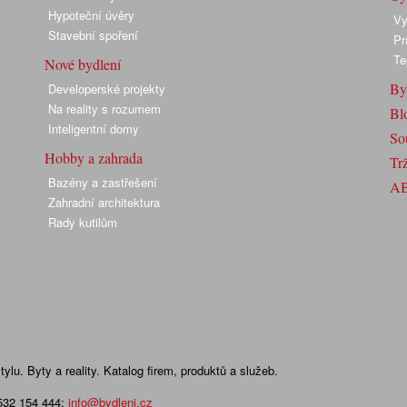
Hypoteční úvěry
Vy
Stavební spoření
Pr
Te
Nové bydlení
By
Developerské projekty
Na reality s rozumem
Bl
Inteligentní domy
So
Hobby a zahrada
Trž
Bazény a zastřešení
A
Zahradní architektura
Rady kutilům
lu. Byty a reality. Katalog firem, produktů a služeb.
 532 154 444
;
info@bydleni.cz