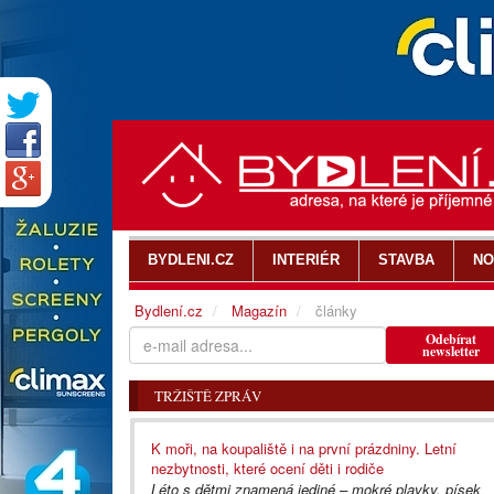
BYDLENI.CZ
INTERIÉR
STAVBA
NO
Bydlení.cz
Magazín
články
Odebírat
newsletter
TRŽIŠTĚ ZPRÁV
K moři, na koupaliště i na první prázdniny. Letní
nezbytnosti, které ocení děti i rodiče
Léto s dětmi znamená jediné – mokré plavky, písek