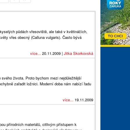
selých půdách vřesoviště, ale také v květináčích,
květy vřes obecný (Calluna vulgaris). Často bývá
více...
20.11.2009 |
Jitka Skorkovská
u svého života. Proto bychom mezi nejdůležitější
ochybně zařadit ložnici. Moderní doba nám nabízí řadu
více...
19.11.2009
ou přírodních materiálů, citlivým přístupem k