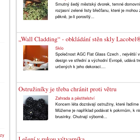
Smutný šedý městský dvorek, temné domovní 
rozjasní zelené listy břečťanu, které je moh
pěkně, je-li porostlý...
„Wall Cladding“ - obkládání stěn skly Lacobe
Sklo
Společnost AGC Flat Glass Czech , největší vý
design ve střední a východní Evropě, udává tr
určených k jeho dekoraci....
Ostružiníky je třeba chránit proti větru
Zahrada a pěstitelství
Koncem léta dozrávají ostružiny, které řadíme 
Můžeme je například podávat k pokrmům, k nim
brusinky. Chutnají výborně...
azy
Lešení v rukou výtvarníka