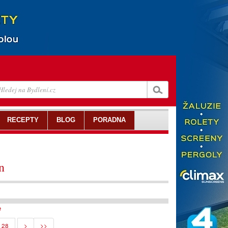
RECEPTY
BLOG
PORADNA
n
e
28
>
>>