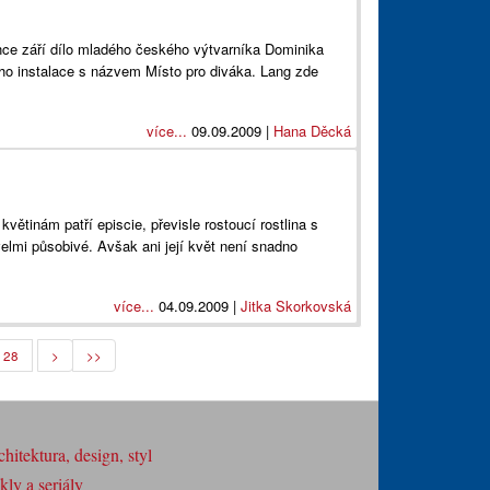
nce září dílo mladého českého výtvarníka Dominika
eho instalace s názvem Místo pro diváka. Lang zde
více...
09.09.2009 |
Hana Děcká
inám patří episcie, převisle rostoucí rostlina s
velmi působivé. Avšak ani její květ není snadno
více...
04.09.2009 |
Jitka Skorkovská
28
>
>>
hitektura, design, styl
ly a seriály