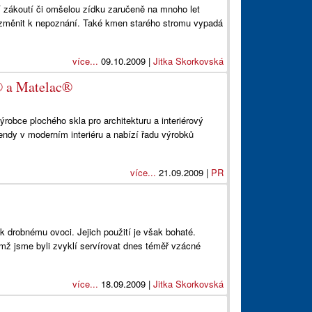
zákoutí či omšelou zídku zaručeně na mnoho let
ou změnit k nepoznání. Také kmen starého stromu vypadá
více...
09.10.2009 |
Jitka Skorkovská
l® a Matelac®
robce plochého skla pro architekturu a interiérový
endy v moderním interiéru a nabízí řadu výrobků
více...
21.09.2009 |
PR
k drobnému ovoci. Jejich použití je však bohaté.
ž jsme byli zvyklí servírovat dnes téměř vzácné
více...
18.09.2009 |
Jitka Skorkovská