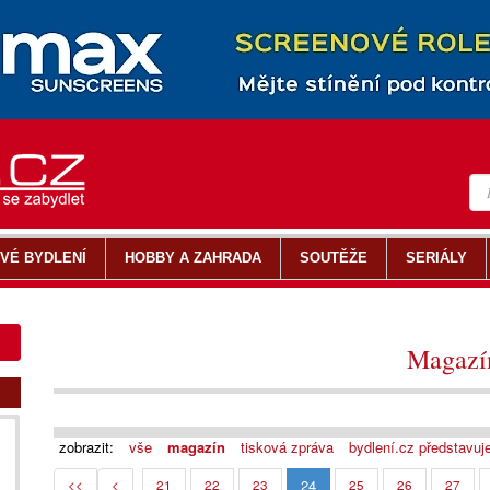
VÉ BYDLENÍ
HOBBY A ZAHRADA
SOUTĚŽE
SERIÁLY
Magazí
zobrazit:
vše
magazín
tisková zpráva
bydlení.cz představuj
24
<<
<
21
22
23
25
26
27