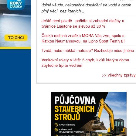
úplně všude, nekonečné dovádění ve vodě a batoh
plný věcí, bez kterých...
Ještě není pozdě - pořiďte si zahradní dlažby a
tvárnice Liastone se slevou až 30 %
Česká rodinná značka MORA Vás zve, spolu s
Katkou Neumannovou, na Lipno Sport Festival!
Tvrdá, nebo měkká matrace? Rozhoduje něco jiného
Venkovní rolety v létě: 5 chyb, kvůli kterým doma
zbytečně trpíte vedrem
>> všechny zprávy