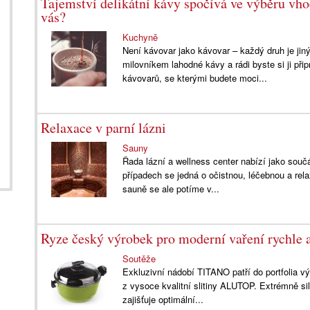
Tajemství delikátní kávy spočívá ve výběru vho
vás?
Kuchyně
Není kávovar jako kávovar – každý druh je jiný
milovníkem lahodné kávy a rádi byste si ji př
kávovarů, se kterými budete moci...
Relaxace v parní lázni
Sauny
Řada lázní a wellness center nabízí jako sou
případech se jedná o očistnou, léčebnou a rel
sauně se ale potíme v...
Ryze český výrobek pro moderní vaření rychle 
Soutěže
Exkluzivní nádobí TITANO patří do portfolia 
z vysoce kvalitní slitiny ALUTOP. Extrémně si
zajišťuje optimální...