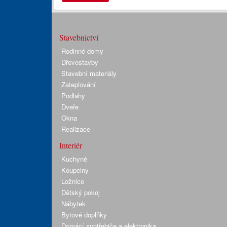
Stavebnictví
Rodinné domy
Dřevostavby
Stavební materiály
Zateplování
Podlahy
Dveře
Okna
Realizace
Interiér
Kuchyně
Koupelny
Ložnice
Dětský pokoj
Nábytek
Bytové doplňky
Domácí spotřebiče a elektronika