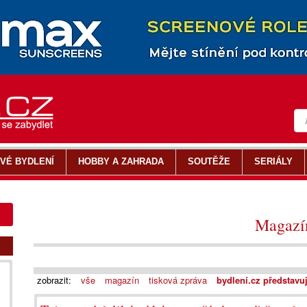
VÉ BYDLENÍ
HOBBY A ZAHRADA
SOUTĚŽE
SERIÁLY
Magazí
zobrazit:
vše
magazín
tisková zpráva
bydlení.cz představu