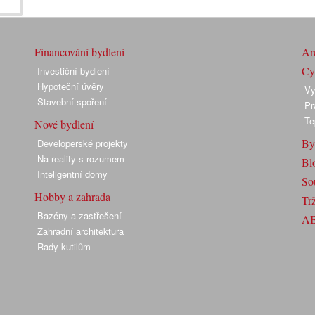
Financování bydlení
Arc
Cyk
Investiční bydlení
Hypoteční úvěry
Vy
Stavební spoření
Pr
Te
Nové bydlení
By
Developerské projekty
Na reality s rozumem
Bl
Inteligentní domy
So
Hobby a zahrada
Trž
Bazény a zastřešení
A
Zahradní architektura
Rady kutilům