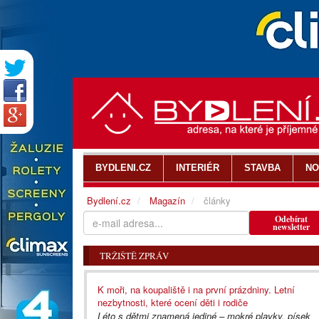
BYDLENI.CZ
INTERIÉR
STAVBA
NO
Bydlení.cz
Magazín
články
Odebírat
newsletter
TRŽIŠTĚ ZPRÁV
K moři, na koupaliště i na první prázdniny. Letní
nezbytnosti, které ocení děti i rodiče
Léto s dětmi znamená jediné – mokré plavky, písek