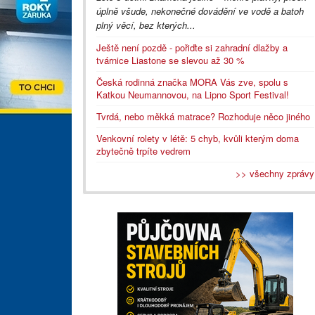
úplně všude, nekonečné dovádění ve vodě a batoh
plný věcí, bez kterých...
Ještě není pozdě - pořiďte si zahradní dlažby a
tvárnice Liastone se slevou až 30 %
Česká rodinná značka MORA Vás zve, spolu s
Katkou Neumannovou, na Lipno Sport Festival!
Tvrdá, nebo měkká matrace? Rozhoduje něco jiného
Venkovní rolety v létě: 5 chyb, kvůli kterým doma
zbytečně trpíte vedrem
>> všechny zprávy