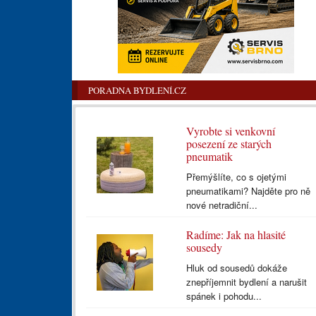
PORADNA BYDLENÍ.CZ
Vyrobte si venkovní
posezení ze starých
pneumatik
Přemýšlíte, co s ojetými
pneumatikami? Najděte pro ně
nové netradiční...
Radíme: Jak na hlasité
sousedy
Hluk od sousedů dokáže
znepříjemnit bydlení a narušit
spánek i pohodu...