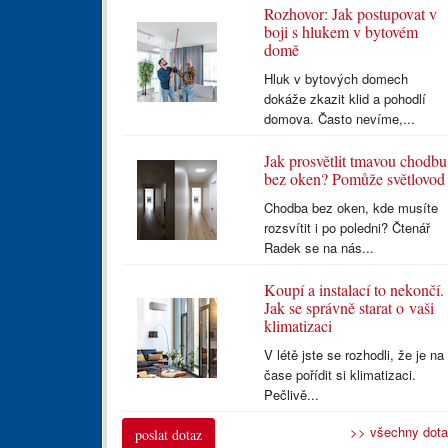
Rozhovor: Jak postupovat v
boji s hlukem v bytovém
domě
Hluk v bytových domech
dokáže zkazit klid a pohodlí
domova. Často nevíme,...
Jak prosvětlit tmavou chodbu
bez oken? Pomůže světlovod
Chodba bez oken, kde musíte
rozsvítit i po poledni? Čtenář
Radek se na nás...
Koupí a instalací to nekončí.
Jak se správně starat o vaši
klimatizaci
V létě jste se rozhodli, že je na
čase pořídit si klimatizaci.
Pečlivě...
>> všechny dot
poslat dotaz