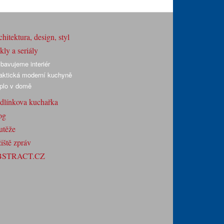
hitektura, design, styl
ly a seriály
bavujeme interiér
aktická moderní kuchyně
plo v domě
dlínkova kuchařka
og
utěže
iště zpráv
BSTRACT.CZ