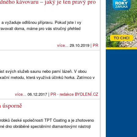
dného kávovaru – jaký je ten pravý pro
 a vyžaduje odlišnou přípravu. Pokud jste i vy
ipravovali doma, máme pro vás stručný přehled
více...
29.10.2019 |
PR
část svých služeb saunu nebo parní lázeň. V obou
axační metodu, která využívá účinků horka. Zatímco v
více...
06.12.2017 |
PR - redakce BYDLENÍ.CZ
a úsporně
výrobků české společnosti TPT Coating a je zhotoveno
lné dno obráběné speciálními diamantovými nástroji