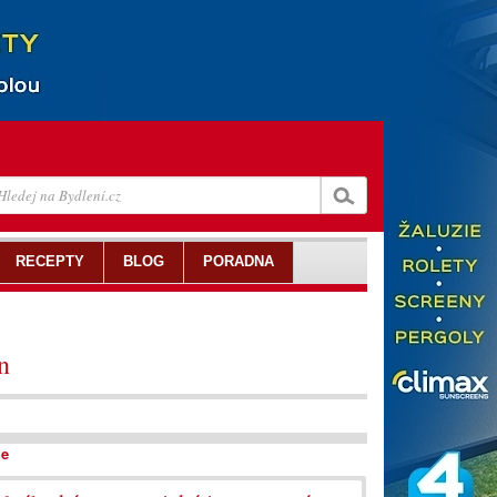
RECEPTY
BLOG
PORADNA
n
je