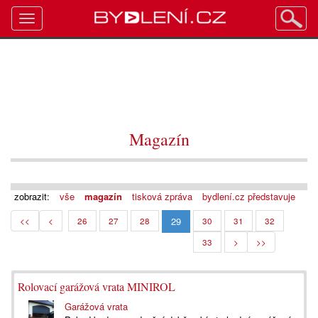
Toggle
navigation
Magazín
zobrazit:
vše
magazín
tisková zpráva
bydlení.cz představuje
29
<<
<
26
27
28
30
31
32
33
>
>>
Rolovací garážová vrata MINIROL
Garážová vrata