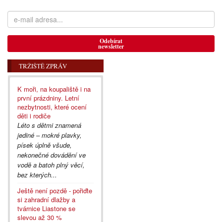
Odebírat
newsletter
TRŽIŠTĚ ZPRÁV
K moři, na koupaliště i na
první prázdniny. Letní
nezbytnosti, které ocení
děti i rodiče
Léto s dětmi znamená
jediné – mokré plavky,
písek úplně všude,
nekonečné dovádění ve
vodě a batoh plný věcí,
bez kterých...
Ještě není pozdě - pořiďte
si zahradní dlažby a
tvárnice Liastone se
slevou až 30 %