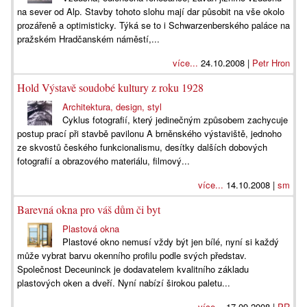
na sever od Alp. Stavby tohoto slohu mají dar působit na vše okolo
prozářeně a optimisticky. Týká se to i Schwarzenberského paláce na
pražském Hradčanském náměstí,...
více...
24.10.2008 |
Petr Hron
Hold Výstavě soudobé kultury z roku 1928
Architektura, design, styl
Cyklus fotografií, který jedinečným způsobem zachycuje
postup prací při stavbě pavilonu A brněnského výstaviště, jednoho
ze skvostů českého funkcionalismu, desítky dalších dobových
fotografií a obrazového materiálu, filmový...
více...
14.10.2008 |
sm
Barevná okna pro váš dům či byt
Plastová okna
Plastové okno nemusí vždy být jen bílé, nyní si každý
může vybrat barvu okenního profilu podle svých představ.
Společnost Deceuninck je dodavatelem kvalitního základu
plastových oken a dveří. Nyní nabízí širokou paletu...
více...
17.09.2008 |
PR