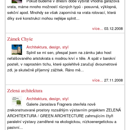
Pokud budeme v dnešní době vybírat vhodná garážová
vrata, máme mnoho možností různých typů - posuvná, výklopná,
sekční apod. Mnohdy se však zapomíná na vrata rolovací, která
díky své konstrukci mohou nejlépe splnit...
více...
03.12.2008
Zámek Chyše
Architektura, design, styl
Splnil se mi sen, přespal jsem na zámku jako host
nefalšovaného aristokrata s modrou krví v těle. A spát v barokní
posteli, v naprostém tichu, které spolehlivě zaručují dvoumetrové
zdi, je skutečně příjemný zážitek. Ráno mě...
více...
27.11.2008
Zelená architektura
Architektura, design, styl
Galerie Jaroslava Fragnera otevřela nově
zrekonstruované prostory rozsáhlým výstavním projektem ZELENÁ
ARCHITEKTURA / GREEN ARCHITECTURE zahrnujícím čtyři
paralelní výstavy zaměřené na ekologickou, nízkoenergetickou a
pasivní...