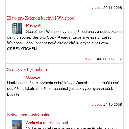
více...
20.11.2008
Zlato pro Zelenou kuchyni Whirlpool
Kuchyně
Společnost Whirlpool vyhrála již podruhé za sebou zlatou
cenu v soutěži designu Spark Awards. Letošní vítězství zajistil
Whirlpoolu jeho koncept nové ekologické kuchyně s názvem
GREENKITCHEN.
více...
03.11.2008 |
tz
Soutěžte s Bydlínkem
Soutěže
Umíte ocenit šálek opravdu dobré kávy? Zúčastníte-li se naší nové
soutěže, získáte příležitost ochutnat jednu z výborných značek -
Lucaffé.
více...
24.10.2008
Schwarzenberský palác
Architektura, design, styl
Vzdušná, odlehčená renesance, závan jižního vzduchu