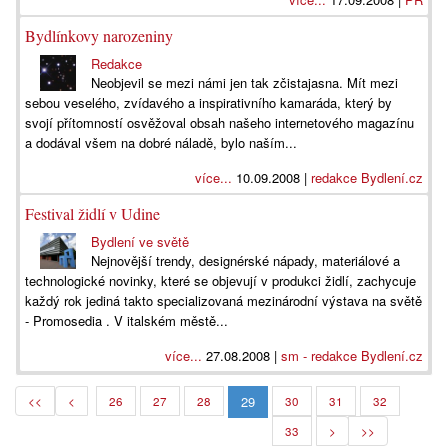
Bydlínkovy narozeniny
Redakce
Neobjevil se mezi námi jen tak zčistajasna. Mít mezi
sebou veselého, zvídavého a inspirativního kamaráda, který by
svojí přítomností osvěžoval obsah našeho internetového magazínu
a dodával všem na dobré náladě, bylo naším...
více...
10.09.2008 |
redakce Bydlení.cz
Festival židlí v Udine
Bydlení ve světě
Nejnovější trendy, designérské nápady, materiálové a
technologické novinky, které se objevují v produkci židlí, zachycuje
každý rok jediná takto specializovaná mezinárodní výstava na světě
- Promosedia . V italském městě...
více...
27.08.2008 |
sm - redakce Bydlení.cz
29
<<
<
26
27
28
30
31
32
33
>
>>