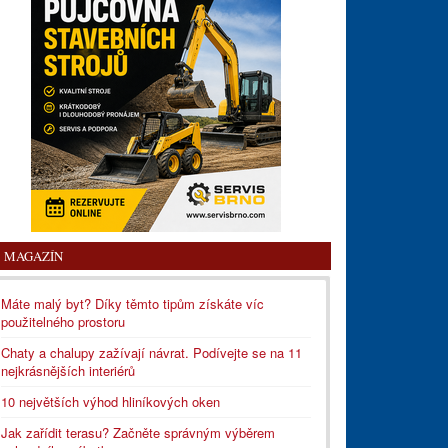
MAGAZÍN
Máte malý byt? Díky těmto tipům získáte víc
použitelného prostoru
Chaty a chalupy zažívají návrat. Podívejte se na 11
nejkrásnějších interiérů
10 největších výhod hliníkových oken
Jak zařídit terasu? Začněte správným výběrem