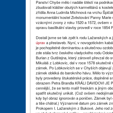
Panství Chyše mělo i nadále štěstí na podnik
zbudovali klášter obutých karmelitánů s kost
zřídila Anna Ludmila Michnová na vrchu Špičá
monumentální kostel Zvěsto­vání Panny Marie
vzácnými zvony z roku 1520 a 1572, ovšem v
opra­vu basilikální stavby provedl v roce 1854 
Dostali jsme se tak zpět k rodu Lažanských a j
úprav
a přestaveb. Nyní, v novogotickém ka­b
je pochopitelně dominantou a skutečnou ozdobou
zde stála tvrz českého vladyckého rodu Odoleno
Burian z Gutštejna, který zároveň převzal do sv
Mikuláš z Lobkovic, dal v roce 1578 skutečně 
zámek. Po Lobkovicích se v Chyších objevují
zámek obléká do barokního hávu. Mělo to v
byly provedeny štukatérské práce, doplněné 
obrazem Petra Brandla KRÁLI DAVIDOVI JE 
cennější, že se tento malíř freskám a jiným 
spatřit skutečný unikát. (Což ovšem nedojímalo 
kdy byl obraz ignorován a poničen. Zámek byl 
a tiše chátral.) Významné datum pro zámek zn
Prokopem I. Lažanským z Bukové. Jeho rod zd