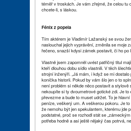
téměř v troskách. Je vám zřejmé, že celou tu 
chcete-li, s láskou.
Fénix z popela
Tím aktérem je Vladimír Lažanský se svou že
naslouchal jejich vyprávění, změnila se moje z
řečeno, snazší kdysi zámek postavit, či ho po 
Vlastně jsem zapomněl uvést patřičný titul ma
kteří dlouhou dobu sídlo vlastnili. V těch šlech
strojní inženýři. „Já mám, i když se mi dostalo
koníčka historii. Pokud by vám šlo jen o to spl
není problém si někde něco postavit a stylově si
nekoupíte si ty dvoumetrové gotické zdi. Je t
převezme a bude to muset udržet. To je hlavn
peníze, veškerý um. A veškerou pokoru. Je to 
že nemohu být jen spekulantem, kterému jde p
podstatné, proč se rozhodl stát se „zámeckým 
potřeba hodně a asi ještě nějaký čas potrvá, ne