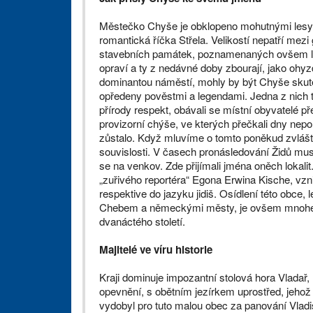
Městečko Chyše je obklopeno mohutnými lesy, 
romantická říčka Stře­la. Velikostí nepatří mez
stavebních památek, poznamenaných ovšem le
opraví a ty z nedávné doby zbourají, jako ohy
dominantou náměstí, mohly by být Chyše skuteč
opředeny pověstmi a legendami. Jedna z nich t
přírody respekt, obávali se místní obyvatelé pře
provizorní chýše, ve kterých přečkali dny ne
zůstalo. Když mluvíme o tomto poněkud zvlášt
souvislosti. V časech pronásledování Židů muse
se na venkov. Zde přijímali jména oněch lokalit
„zuřivého reportéra“ Egona Erwina Kische, vz
respektive do jazyku jidiš. Osídlení této obce
Chebem a německými městy, je ovšem mnohem s
dvanáctého století.
Majitelé ve víru historie
Kraji dominuje impozantní stolová hora Vladař
opevnění, s obětním jezírkem uprostřed, jehož
vydobyl pro tuto malou obec za panování Vladis