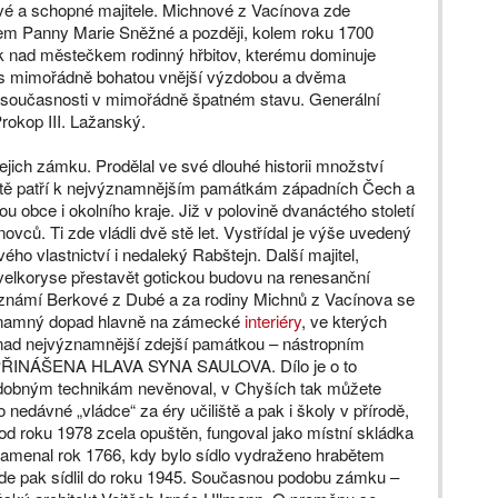
avé a schopné majitele. Michnové z Vacínova zde
elem Panny Marie Sněžné a později, kolem roku 1700
k nad městečkem rodinný hřbitov, kterému dominuje
 s mimořádně bohatou vnější výzdobou a dvěma
 současnosti v mimořádně špatném stavu. Generální
Prokop III. Lažanský.
ejich zámku. Prodělal ve své dlouhé historii množství
átě patří k nejvýznamnějším památkám západních Čech a
 obce i okolního kraje. Již v polovině dvanáctého století
vců. Ti zde vládli dvě stě let. Vystřídal je výše uvedený
ého vlastnictví i nedaleký Rabštejn. Další majitel,
velkoryse přestavět gotickou budovu na renesanční
 známí Berkové z Dubé a za rodiny Michnů z Vacínova se
ýznamný dopad hlavně na zámecké
interiéry
, ve kterých
snad nejvýznamnější zdejší památkou – nástropním
PŘINÁŠENA HLAVA SYNA SAULOVA. Dílo je o to
obdobným technikám nevěnoval, v Chyších tak můžete
nedávné „vládce“ za éry učiliště a pak i školy v přírodě,
od roku 1978 zcela opuštěn, fungoval jako místní skládka
amenal rok 1766, kdy bylo sídlo vydraženo hrabětem
e pak sídlil do roku 1945. Současnou podobu zámku –