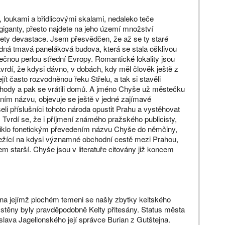
loukami a břidlicovými skalami, nedaleko teče
i giganty, přesto najdete na jeho území množství
ty devastace. Jsem přesvědčen, že až se ty staré
zdná tmavá paneláková budova, která se stala ošklivou
nou perlou střední Evropy. Ro­man­tické lokality jsou
vrdí, že kdysi dávno, v dobách, kdy měl člověk ještě z
jít často rozvodněnou řeku Střelu, a tak si stavěli
pohody a pak se vrátili domů. A jméno Chyše už městečku
ním názvu, objevuje se ještě v jedné zajímavé
li příslušníci tohoto národa opustit Prahu a vystěhovat
. Tvrdí se, že i příjmení známého pražského publicisty,
niklo fonetickým převedením názvu Chyše do němčiny,
, ležící na kdysi významné obchodní cestě mezi Prahou,
tarší. Chyše jsou v literatuře citovány již koncem
, na jejímž plochém temeni se našly zbytky keltského
 stěny byly pravděpodobně Kelty přitesány. Status města
lava Jagellonského její správce Burian z Gutštejna.