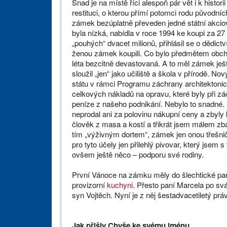
Snad je na místě říci alespoň pár vět i k hist
restituci, o kterou přímí potomci rodu původních
zámek bezúplatně převeden jedné státní akciové
byla nízká, nabídla v roce 1994 ke koupi za 27
„pouhých“ dvacet milionů, přihlásil se o dědi
ženou zámek koupili. Co bylo předmětem obcho
léta bezcitně devastovaná. A to měl zámek ještě
sloužil „jen“ jako učiliště a škola v přírodě. No
státu v rámci Programu záchrany architektoni
celkových nákladů na opravu, které byly při z
peníze z našeho podnikání. Nebylo to snadné.
neprodal ani za polovinu nákupní ceny a zbyly b
člověk z masa a kostí a třikrát jsem málem zban
tím „výživným dortem“, zámek jen onou třešničk
pro tyto účely jen přilehlý pivovar, který jsem
ovšem ještě něco – podporu své rodiny.
První Vánoce na zámku mě­ly do šlechtické pará
provizorní
kuchyni
. Přesto paní Marcela po sv
syn Vojtěch. Nyní je z něj šestadvacetiletý pr
Jak přišly Chyše ke svému jménu