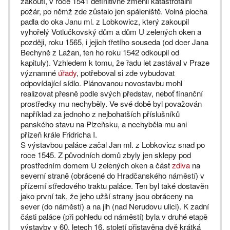
zákoutí, v roce 1541 definitivně změnil katastrofální
požár, po němž zde zůstalo jen spáleniště. Volná plocha
padla do oka Janu ml. z Lobkowicz, který zakoupil
vyhořelý Votlučkovský dům a dům U zelených oken a
později, roku 1565, i jejich třetího souseda (od dcer Jana
Bechyně z Lažan, ten ho roku 1542 odkoupil od
kapituly). Vzhledem k tomu, že řadu let zastával v Praze
významné
úřady
, potřeboval si zde vybudovat
odpovídající sídlo. Plánovanou novostavbu mohl
realizovat přesně podle svých představ, neboť finanční
prostředky mu nechyběly. Ve své době byl považován
například za jednoho z nejbohatších příslušníků
panského stavu na Plzeňsku, a nechyběla mu ani
přízeň krále Fridricha I.
S výstavbou paláce začal Jan ml. z Lobkovicz snad po
roce 1545. Z původních domů zbyly jen sklepy pod
prostředním domem U zelených oken a část
zdiva
na
severní straně (obrácené do Hradčanského náměstí) v
přízemí středového traktu paláce. Ten byl také dostavěn
jako první tak, že jeho užší strany jsou obráceny na
sever (do náměstí) a na jih (nad Nerudovu ulici). K zadní
části paláce (při pohledu od náměstí) byla v druhé etapě
výstavby v 60. letech 16. století přistavěna dvě krátká