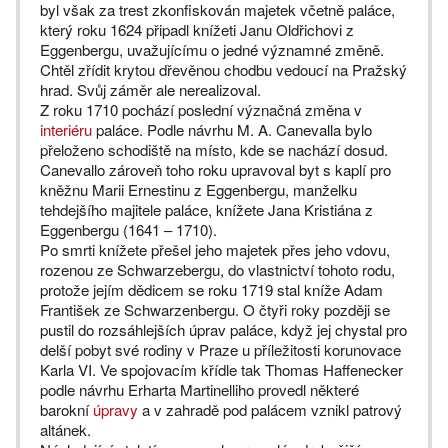
byl však za trest zkonfiskován majetek včetně paláce,
který roku 1624 připadl knížeti Janu Oldřichovi z
Eggenbergu, uvažujícímu o jedné významné změně.
Chtěl zřídit krytou dřevěnou chodbu vedoucí na Pražský
hrad. Svůj záměr ale nerealizoval.
Z roku 1710 pochází poslední význačná změna v
interiéru
paláce. Podle návrhu M. A. Canevalla bylo
přeloženo schodiště na místo, kde se nachází dosud.
Canevallo zároveň toho roku upravoval byt s kaplí pro
kněžnu Marii Ernestinu z Eggenbergu, manželku
tehdejšího majitele paláce, knížete Jana Kristiána z
Eggenbergu (1641 – 1710).
Po smrti knížete přešel jeho majetek přes jeho vdovu,
rozenou ze Schwarzebergu, do vlastnictví tohoto rodu,
protože jejím dědicem se roku 1719 stal kníže Adam
František ze Schwarzenbergu. O čtyři roky později se
pustil do rozsáhlejších úprav paláce, když jej chystal pro
delší pobyt své rodiny v Praze u příležitosti korunovace
Karla VI. Ve spojovacím křídle tak Thomas Haffenecker
podle návrhu Erharta Martinelliho provedl některé
barokní
úpravy
a v zahradě pod palácem vznikl patrový
altánek.