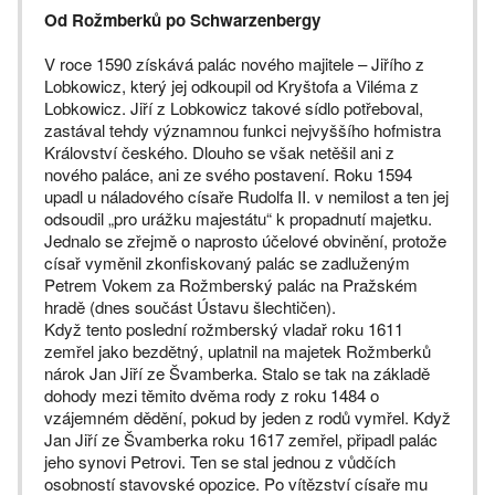
Od Rožmberků po Schwarzenbergy
V roce 1590 získává palác nového majitele – Jiřího z
Lobkowicz, který jej odkoupil od Kryštofa a Viléma z
Lobkowicz. Jiří z Lobkowicz takové sídlo potřeboval,
zastával tehdy významnou funkci nejvyššího hofmistra
Království českého. Dlouho se však netěšil ani z
nového paláce, ani ze svého postavení. Roku 1594
upadl u náladového císaře Rudolfa II. v nemilost a ten jej
odsoudil „pro urážku majestátu“ k propadnutí majetku.
Jednalo se zřejmě o naprosto účelové obvinění, protože
císař vyměnil zkonfiskovaný palác se zadluženým
Petrem Vokem za Ro­žmberský palác na Pražském
hradě (dnes součást Ústavu šlechtičen).
Když tento poslední rožmberský vladař roku 1611
zemřel jako bezdětný, uplatnil na majetek Rožmberků
nárok Jan Jiří ze Švamberka. Stalo se tak na základě
dohody mezi těmito dvěma rody z roku 1484 o
vzájemném dědění, pokud by jeden z rodů vymřel. Když
Jan Jiří ze Švamberka roku 1617 zemřel, připadl palác
jeho synovi Petrovi. Ten se stal jednou z vůdčích
osobností stavovské opozice. Po vítězství císaře mu