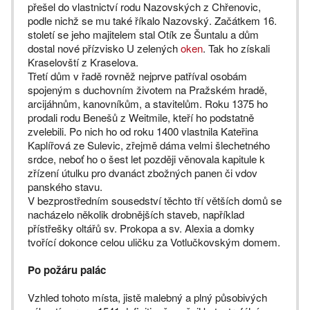
přešel do vlastnictví rodu Nazovských z Chřenovic,
podle nichž se mu také říkalo Nazovský. Začátkem 16.
století se jeho majitelem stal Otík ze Šuntalu a dům
dostal nové přízvisko U zelených
oken
. Tak ho získali
Kraselovští z Kraselova.
Třetí dům v řadě rovněž nejprve patříval osobám
spojeným s duchovním životem na Pražském hradě,
arcijáhnům, kanovníkům, a stavitelům. Roku 1375 ho
prodali rodu Benešů z Weitmile, kteří ho podstatně
zvelebili. Po nich ho od roku 1400 vlastnila Kateřina
Kaplířová ze Sulevic, zřejmě dáma velmi šlechetného
srdce, neboť ho o šest let později věnovala kapitule k
zřízení útulku pro dvanáct zbožných panen či vdov
panského stavu.
V bezprostředním sousedství těchto tří větších domů se
nacházelo několik drobnějších staveb, například
přístřešky oltářů sv. Prokopa a sv. Alexia a domky
tvořící dokonce celou uličku za Votlučkovským domem.
Po požáru palác
Vzhled tohoto místa, jistě malebný a plný působivých