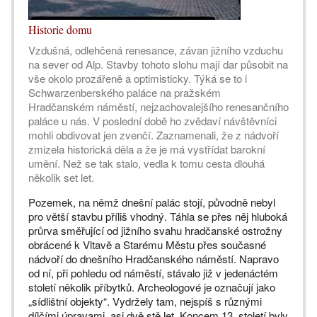
Historie domu
Vzdušná, odlehčená renesance, závan jižního vzduchu
na sever od Alp. Stavby tohoto slohu mají dar působit na
vše okolo prozářeně a optimisticky. Týká se to i
Schwarzenberského paláce na pražském
Hradčanském náměstí, nejzachovalejšího renesančního
paláce u nás. V poslední době ho zvědaví návštěvníci
mohli obdivovat jen zvenčí. Zaznamenali, že z nádvoří
zmizela historická děla a že je má vystřídat barokní
umění. Než se tak stalo, vedla k tomu cesta dlouhá
několik set let.
Pozemek, na němž dnešní palác stojí, původně nebyl
pro větší stavbu příliš vhodný. Táhla se přes něj hluboká
průrva směřující od jižního svahu hradčanské ostrožny
obrácené k Vltavě a Starému Městu přes současné
nádvoří do dnešního Hradčanského náměstí. Napravo
od ní, při pohledu od náměstí, stávalo již v jedenáctém
století několik příbytků. Archeologové je označují jako
„sídlištní objekty“. Vydržely tam, nejspíš s různými
dílčími úpravami, asi dvě stě let. Koncem 13. století byly