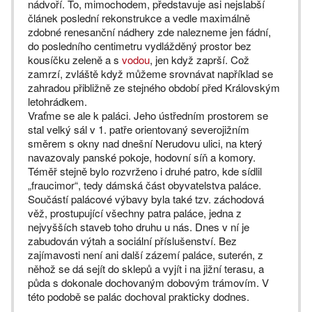
nádvoří. To, mimochodem, představuje asi nejslabší
článek poslední rekonstrukce a vedle maximálně
zdobné renesanční nádhery zde nalezneme jen fádní,
do posledního centimetru vydlážděný prostor bez
kousíčku zeleně a s
vodou
, jen když zaprší. Což
zamrzí, zvláště když můžeme srovnávat například se
zahradou přibližně ze stejného období před Královským
letohrádkem.
Vraťme se ale k paláci. Jeho ústředním prostorem se
stal velký sál v 1. patře orientovaný severojižním
směrem s okny nad dnešní Nerudovu ulici, na který
navazovaly panské pokoje, hodovní síň a komory.
Téměř stejně bylo rozvrženo i druhé patro, kde sídlil
„fraucimor“, tedy dámská část obyvatelstva paláce.
Součástí palácové výbavy byla také tzv. záchodová
věž, prostupující všechny patra paláce, jedna z
nejvyšších staveb toho druhu u nás. Dnes v ní je
zabudován výtah a sociální příslušenství. Bez
zajímavosti není ani další zázemí paláce, suterén, z
něhož se dá sejít do sklepů a vyjít i na jižní terasu, a
půda s dokonale dochovaným dobovým trámovím. V
této podobě se palác dochoval prakticky dodnes.