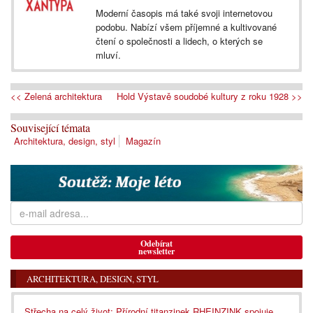
Moderní časopis má také svoji internetovou
podobu. Nabízí všem příjemné a kultivované
čtení o společnosti a lidech, o kterých se
mluví.
<< Zelená architektura
Hold Výstavě soudobé kultury z roku 1928 >>
Související témata
Architektura, design, styl
Magazín
Odebírat
newsletter
ARCHITEKTURA, DESIGN, STYL
Střecha na celý život: Přírodní titanzinek RHEINZINK spojuje