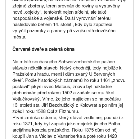
zřejmě zbořeny, terén srovnán do roviny a vystavěny
nové „objekty“, tentokrát nejen sídelní, ale také
hospodářské a vojenské. Další vyrovnání terénu
následovalo během 14. století, kdy bylo zapotřebí
vytyčit pozemky a parcely při vzniku středověkého
města.
Červené dveře a zelená okna
Na místě současného Schwarzenberského paláce
stávalo několik staveb. Nejvý-chodněji, tedy nejblíže k
Pražskému hradu, menší dům zvaný U červených
dveří. Podle historických záznamů ho roku 1461 „znovu
postavil“ jakýsi švec Matouš, znovu byl nákladně
přebudován před rokem 1502 a začalo se mu říkat
Votlučkovský. Víme, že jeho majitelem se na počátku
13. století stal Jiří Bezdružický z Kolowrat a po něm jej
zdědil roku 1528 Opl z Fitzhumu.
První zmínka o domě, který stával vedle něj, pochází z
roku 1371, kdy byl zapsán jako majetek jistého Potha,
arcijáhna kostela pražského. Roku 1375 dům od něj
koupili Jan a Václav z Vartenberka a poté roku 1420