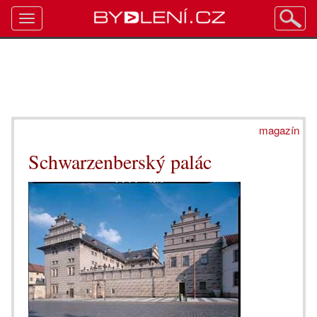
Toggle
navigation
magazín
Schwarzenberský palác