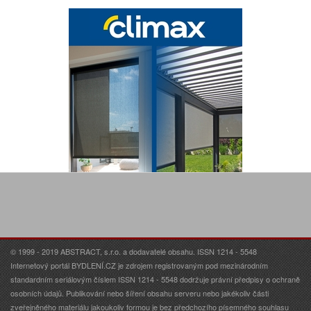
© 1999 - 2019 ABSTRACT, s.r.o. a dodavatelé obsahu. ISSN 1214 - 5548
Internetový portál BYDLENÍ.CZ je zdrojem registrovaným pod mezinárodním
standardním seriálovým číslem ISSN 1214 - 5548 dodržuje právní předpisy o ochraně
osobních údajů. Publikování nebo šíření obsahu serveru nebo jakékoliv části
zveřejněného materiálu jakoukoliv formou je bez předchozího písemného souhlasu