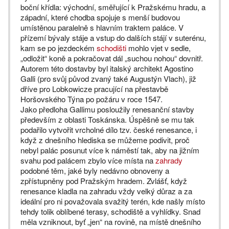
boční křídla: východní, směřující k Pražskému hradu, a
západní, které chodba spojuje s menší budovou
umístěnou paralelně s hlavním traktem paláce. V
přízemí bývaly stáje a vstup do dalších stájí v suterénu,
kam se po jezdeckém
schodišti
mohlo vjet v sedle,
„odložit“ koně a pokračovat dál „suchou nohou“ dovnitř.
Autorem této dostavby byl italský architekt Agostino
Galli (pro svůj původ zvaný také Augustýn Vlach), již
dříve pro Lobkowicze pracující na přestavbě
Horšovského Týna po požáru v roce 1547.
Jako předloha Gallimu posloužily renesanční stavby
především z oblasti Toskánska. Úspěšně se mu tak
podařilo vytvořit vrcholné dílo tzv. české renesance, i
když z dnešního hlediska se můžeme podivit, proč
nebyl palác posunut více k náměstí tak, aby na jižním
svahu pod palácem zbylo více místa na
zahrady
podobné těm, jaké byly nedávno obnoveny a
zpřístupněny pod Pražským hradem. Zvlášť, když
renesance kladla na zahradu vždy velký důraz a za
ideální pro ni považovala svažitý terén, kde našly místo
tehdy tolik oblíbené terasy, schodiště a vyhlídky. Snad
měla vzniknout, byť „jen“ na rovině, na místě dnešního