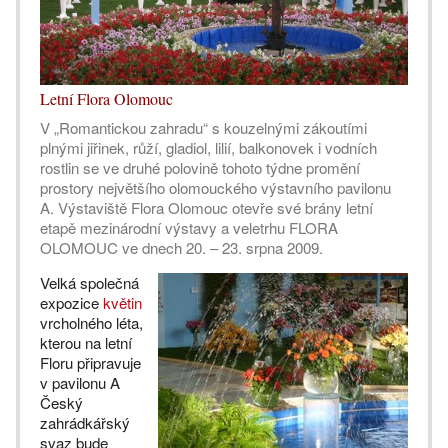
Letní Flora Olomouc
V „Romantickou zahradu“ s kouzelnými zákoutími
plnými jiřinek, růží, gladiol, lilií, balkonovek i vodních
rostlin se ve druhé polovině tohoto týdne promění
prostory největšího olomouckého výstavního pavilonu
A. Výstaviště Flora Olomouc otevře své brány letní
etapě mezinárodní výstavy a veletrhu FLORA
OLOMOUC ve dnech 20. – 23. srpna 2009.
Velká společná
expozice
květin
vrcholného léta,
kterou na letní
Floru připravuje
v pavilonu A
Český
zahrádkářský
svaz bude