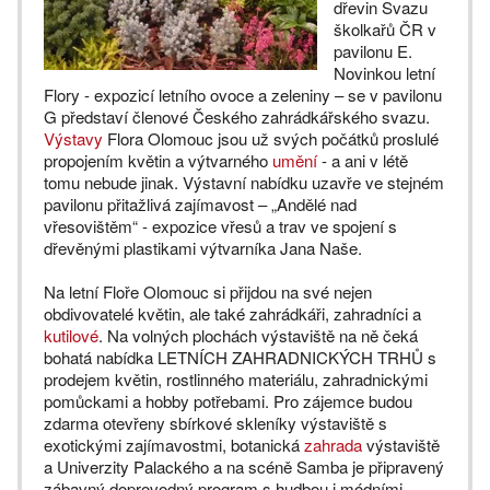
dřevin Svazu
školkařů ČR v
pavilonu E.
Novinkou letní
Flory - expozicí letního ovoce a zeleniny – se v pavilonu
G představí členové Českého zahrádkářského svazu.
Výstavy
Flora Olomouc jsou už svých počátků proslulé
propojením květin a výtvarného
umění
- a ani v létě
tomu nebude jinak. Výstavní nabídku uzavře ve stejném
pavilonu přitažlivá zajímavost – „Andělé nad
vřesovištěm“ - expozice vřesů a trav ve spojení s
dřevěnými plastikami výtvarníka Jana Naše.
Na letní Floře Olomouc si přijdou na své nejen
obdivovatelé květin, ale také zahrádkáři, zahradníci a
kutilové
. Na volných plochách výstaviště na ně čeká
bohatá nabídka LETNÍCH ZAHRADNICKÝCH TRHŮ s
prodejem květin, rostlinného materiálu, zahradnickými
pomůckami a hobby potřebami. Pro zájemce budou
zdarma otevřeny sbírkové skleníky výstaviště s
exotickými zajímavostmi, botanická
zahrada
výstaviště
a Univerzity Palackého a na scéně Samba je připravený
zábavný doprovodný program s hudbou i módními