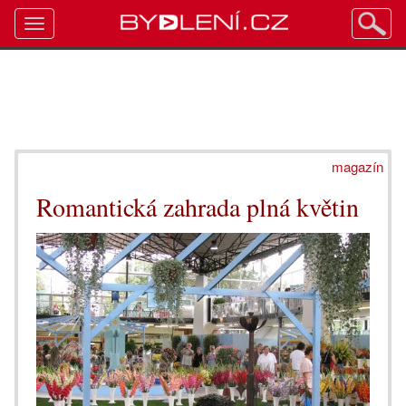
Toggle
navigation
magazín
Romantická zahrada plná květin