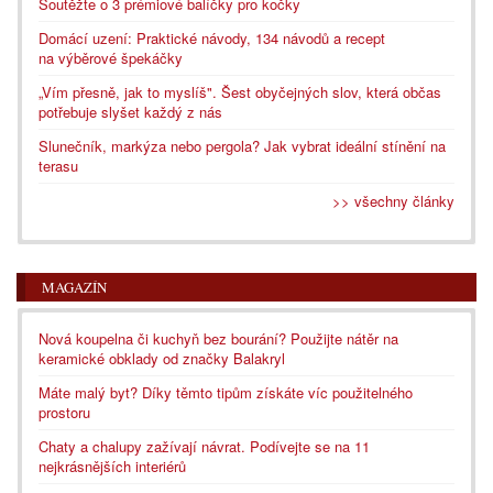
Soutěžte o 3 prémiové balíčky pro kočky
Domácí uzení: Praktické návody, 134 návodů a recept
na výběrové špekáčky
„Vím přesně, jak to myslíš". Šest obyčejných slov, která občas
potřebuje slyšet každý z nás
Slunečník, markýza nebo pergola? Jak vybrat ideální stínění na
terasu
>> všechny články
MAGAZÍN
Nová koupelna či kuchyň bez bourání? Použijte nátěr na
keramické obklady od značky Balakryl
Máte malý byt? Díky těmto tipům získáte víc použitelného
prostoru
Chaty a chalupy zažívají návrat. Podívejte se na 11
nejkrásnějších interiérů