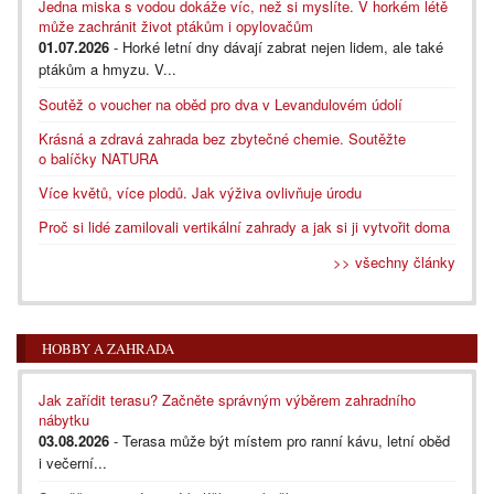
Jedna miska s vodou dokáže víc, než si myslíte. V horkém létě
může zachránit život ptákům i opylovačům
01.07.2026
- Horké letní dny dávají zabrat nejen lidem, ale také
ptákům a hmyzu. V...
Soutěž o voucher na oběd pro dva v Levandulovém údolí
Krásná a zdravá zahrada bez zbytečné chemie. Soutěžte
o balíčky NATURA
Více květů, více plodů. Jak výživa ovlivňuje úrodu
Proč si lidé zamilovali vertikální zahrady a jak si ji vytvořit doma
>> všechny články
HOBBY A ZAHRADA
Jak zařídit terasu? Začněte správným výběrem zahradního
nábytku
03.08.2026
- Terasa může být místem pro ranní kávu, letní oběd
i večerní...