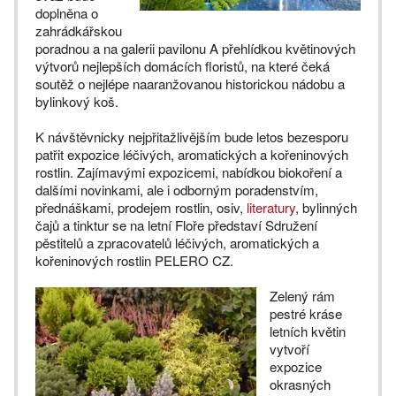
doplněna o
zahrádkářskou
poradnou a na galerii pavilonu A přehlídkou květinových
výtvorů nejlepších domácích floristů, na které čeká
soutěž o nejlépe naaranžovanou historickou nádobu a
bylinkový koš.
K návštěvnicky nejpřitažlivějším bude letos bezesporu
patřit expozice léčivých, aromatických a kořeninových
rostlin. Zajímavými expozicemi, nabídkou biokoření a
dalšími novinkami, ale i odborným poradenstvím,
přednáškami, prodejem rostlin, osiv,
literatury
, bylinných
čajů a tinktur se na letní Floře představí Sdružení
pěstitelů a zpracovatelů léčivých, aromatických a
kořeninových rostlin PELERO CZ.
Zelený rám
pestré kráse
letních květin
vytvoří
expozice
okrasných