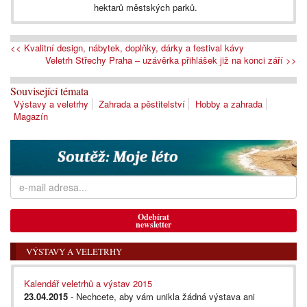
hektarů městských parků.
<< Kvalitní design, nábytek, doplňky, dárky a festival kávy
Veletrh Střechy Praha – uzávěrka přihlášek již na konci září >>
Související témata
Výstavy a veletrhy
Zahrada a pěstitelství
Hobby a zahrada
Magazín
Odebírat
newsletter
VÝSTAVY A VELETRHY
Kalendář veletrhů a výstav 2015
23.04.2015
- Nechcete, aby vám unikla žádná výstava ani