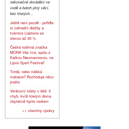
nekonečné dovádění ve
vodě a batoh plný věcí,
bez kterých...
Ještě není pozdě - pořiďte
si zahradní dlažby a
tvárnice Liastone se
slevou až 30 %
Česká rodinná značka
MORA Vás zve, spolu s
Katkou Neumannovou, na
Lipno Sport Festival!
Tvrdá, nebo měkká
matrace? Rozhoduje něco
jiného
Venkovní rolety v létě: 5
chyb, kvůli kterým doma
zbytečně trpíte vedrem
>> všechny zprávy