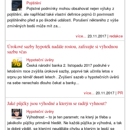
Pojištění
Pojistné podmínky mohou obsahovat nejen výluky z
pojištění, ale například také vlastní definice pojmů či povinnosti
pojištěného před a po škodné události. Porušení některého z výše
zmíněných bodů může mít za...
více...
23.11.2017 |
redakce
Úrokové sazby hypoték nadále rostou, zafixujte si výhodnou
sazbu včas
Hypoteční úvěry
Česká národní banka 2. listopadu 2017 podruhé v
letošním roce zvýšila úrokové sazby, poprvé tak učinila letos v
srpnu po téměř deseti letech . Zvýšení sazeb u hypotečních úvěrů
na sebe nenechalo dlouho čekat a banky...
více...
20.11.2017 |
PR
Jaké půjčky jsou výhodné a kterým se raději vyhnout?
Hypoteční úvěry
Výhodnost – to je ten parametr, na který je třeba u
jakékoliv půjčky primárně hledět. Ne každá půjčka je výhodná, a tak
je dobré vědět, se kterými neuděláte chybu a kterým je lepší se