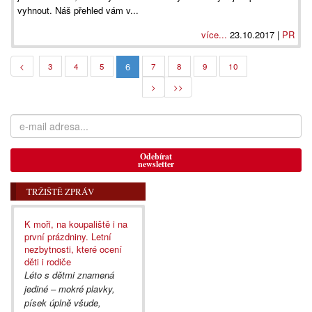
vyhnout. Náš přehled vám v...
více...
23.10.2017 |
PR
6
<
3
4
5
7
8
9
10
>
>>
Odebírat
newsletter
TRŽIŠTĚ ZPRÁV
K moři, na koupaliště i na
první prázdniny. Letní
nezbytnosti, které ocení
děti i rodiče
Léto s dětmi znamená
jediné – mokré plavky,
písek úplně všude,