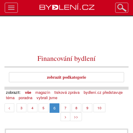
Toggle
navigation
Financování bydlení
zobrazit podkategorie
zobrazit:
vše
magazín
tisková zpráva
bydlení.cz představuje
téma
poradna
vybrali jsme
6
<
3
4
5
7
8
9
10
>
>>