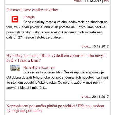
více...
18.12.2017 |
PR
Otestovali jsme ceníky elektřiny
Energie
Cena elektřiny roste a všichni dodavatelé se shodnou na
tom, že v první polovině roku 2018 poroste dál. Proto jsme pečlivě
porovnali ceníky. Jaký je výsledek? S jedním z nich můžete mít
dalších 27 měsíců jistotu, že budete...
více...
15.12.2017
Hypotéky zpomalují. Bude výsledkem zpomalení trhu nových
bytů v Praze a Brně?
Na reality s rozumem
Zdá se, že hypoteční trh v České republice zpomaluje.
Od dubna do září tohoto roku byl počet čerpaných hypoték nižší než
ve stejném období loňského roku. Od června začal v meziročním
srovnání klesat i měsíční...
více...
29.11.2017
Neproplacení pojistného plnění po vichřici? Příčinou mohou
být pojistné podmínky