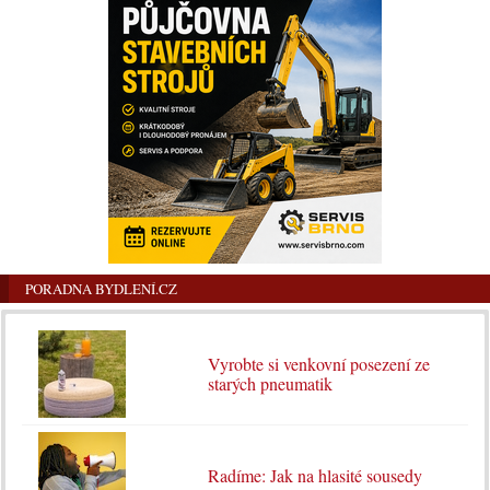
PORADNA BYDLENÍ.CZ
Vyrobte si venkovní posezení ze
starých pneumatik
Radíme: Jak na hlasité sousedy