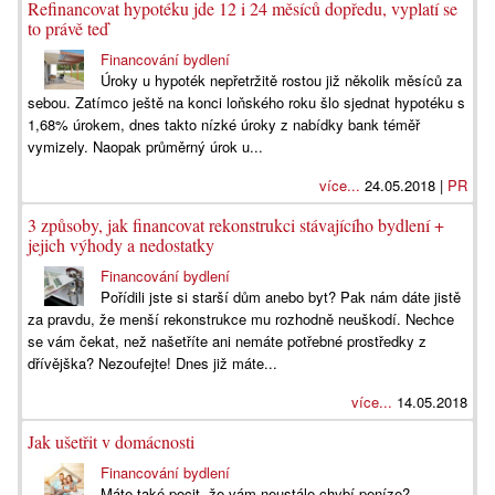
Refinancovat hypotéku jde 12 i 24 měsíců dopředu, vyplatí se
to právě teď
Financování bydlení
Úroky u hypoték nepřetržitě rostou již několik měsíců za
sebou. Zatímco ještě na konci loňského roku šlo sjednat hypotéku s
1,68% úrokem, dnes takto nízké úroky z nabídky bank téměř
vymizely. Naopak průměrný úrok u...
více...
24.05.2018 |
PR
3 způsoby, jak financovat rekonstrukci stávajícího bydlení +
jejich výhody a nedostatky
Financování bydlení
Pořídili jste si starší dům anebo byt? Pak nám dáte jistě
za pravdu, že menší rekonstrukce mu rozhodně neuškodí. Nechce
se vám čekat, než našetříte ani nemáte potřebné prostředky z
dřívějška? Nezoufejte! Dnes již máte...
více...
14.05.2018
Jak ušetřit v domácnosti
Financování bydlení
Máte také pocit, že vám neustále chybí peníze?