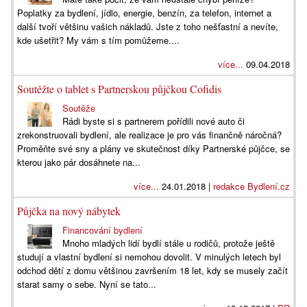
Poplatky za bydlení, jídlo, energie, benzín, za telefon, internet a
další tvoří většinu vašich nákladů. Jste z toho nešťastní a nevíte,
kde ušetřit? My vám s tím pomůžeme....
více...
09.04.2018
Soutěžte o tablet s Partnerskou půjčkou Cofidis
Soutěže
Rádi byste si s partnerem pořídili nové auto či
zrekonstruovali bydlení, ale realizace je pro vás finančně náročná?
Proměňte své sny a plány ve skutečnost díky Partnerské půjčce, se
kterou jako pár dosáhnete na...
více...
24.01.2018 |
redakce Bydlení.cz
Půjčka na nový nábytek
Financování bydlení
Mnoho mladých lidí bydlí stále u rodičů, protože ještě
studují a vlastní bydlení si nemohou dovolit. V minulých letech byl
odchod dětí z domu většinou završením 18 let, kdy se musely začít
starat samy o sebe. Nyní se tato...