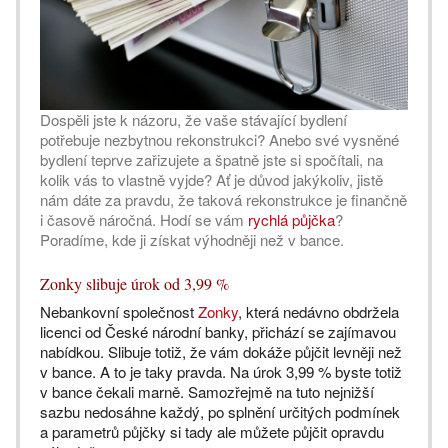
Dospěli jste k názoru, že vaše stávající bydlení
potřebuje nezbytnou rekonstrukci? Anebo své vysněné
bydlení teprve zařizujete a špatně jste si spočítali, na
kolik vás to vlastně vyjde? Ať je důvod jakýkoliv, jistě
nám dáte za pravdu, že taková rekonstrukce je finančně
i časově náročná. Hodí se vám
rychlá půjčka
?
Poradíme, kde ji získat výhodněji než v bance.
Zonky slibuje úrok od 3,99 %
Nebankovní společnost
Zonky
, která nedávno obdržela
licenci od České národní banky, přichází se zajímavou
nabídkou. Slibuje totiž, že vám dokáže půjčit levněji než
v bance. A to je taky pravda. Na úrok 3,99 % byste totiž
v bance čekali marně. Samozřejmě na tuto nejnižší
sazbu nedosáhne každý, po splnění určitých podmínek
a parametrů půjčky si tady ale můžete půjčit opravdu