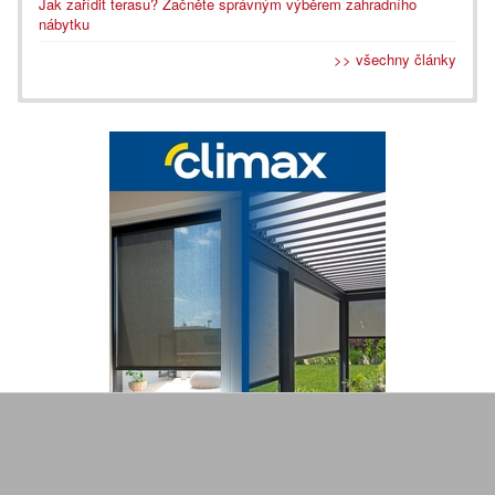
Jak zařídit terasu? Začněte správným výběrem zahradního
nábytku
>> všechny články