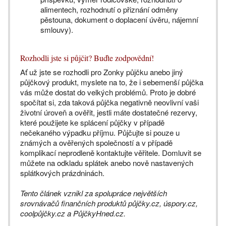
alimentech, rozhodnutí o přiznání odměny
pěstouna, dokument o doplacení úvěru, nájemní
smlouvy).
Rozhodli jste si půjčit? Buďte zodpovědní!
Ať už jste se rozhodli pro Zonky půjčku anebo jiný
půjčkový produkt, myslete na to, že i sebemenší půjčka
vás může dostat do velkých problémů. Proto je dobré
spočítat si, zda taková půjčka negativně neovlivní vaši
životní úroveň a ověřit, jestli máte dostatečné rezervy,
které použijete ke splácení půjčky v případě
nečekaného výpadku příjmu. Půjčujte si pouze u
známých a ověřených společností a v případě
komplikací neprodleně kontaktujte věřitele. Domluvit se
můžete na odkladu splátek anebo nově nastavených
splátkových prázdninách.
Tento článek vznikl za spolupráce největších
srovnávačů finančních produktů půjčky.cz, úspory.cz,
coolpůjčky.cz a PůjčkyHned.cz.