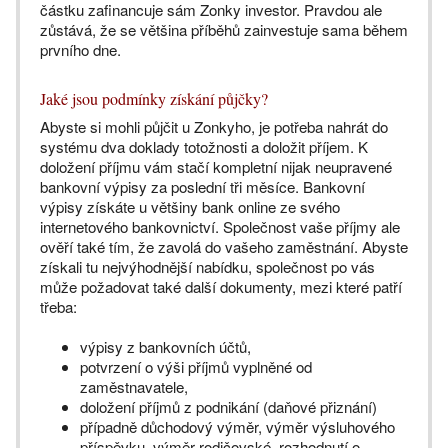
částku zafinancuje sám Zonky investor. Pravdou ale
zůstává, že se většina příběhů zainvestuje sama během
prvního dne.
Jaké jsou podmínky získání půjčky?
Abyste si mohli půjčit u Zonkyho, je potřeba nahrát do
systému dva doklady totožnosti a doložit příjem. K
doložení příjmu vám stačí kompletní nijak neupravené
bankovní výpisy za poslední tři měsíce. Bankovní
výpisy získáte u většiny bank online ze svého
internetového bankovnictví. Společnost vaše příjmy ale
ověří také tím, že zavolá do vašeho zaměstnání. Abyste
získali tu nejvýhodnější nabídku, společnost po vás
může požadovat také další dokumenty, mezi které patří
třeba:
výpisy z bankovních účtů,
potvrzení o výši příjmů vyplněné od
zaměstnavatele,
doložení příjmů z podnikání (daňové přiznání)
případně důchodový výměr, výměr výsluhového
příspěvku, výměr rodičovské, rozhodnutí o