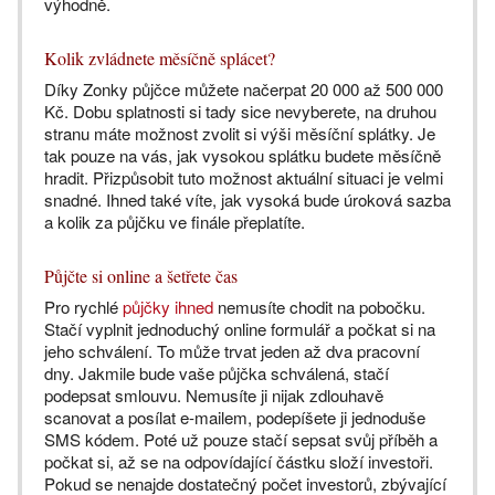
výhodně.
Kolik zvládnete měsíčně splácet?
Díky Zonky půjčce můžete načerpat 20 000 až 500 000
Kč. Dobu splatnosti si tady sice nevyberete, na druhou
stranu máte možnost zvolit si výši měsíční splátky. Je
tak pouze na vás, jak vysokou splátku budete měsíčně
hradit. Přizpůsobit tuto možnost aktuální situaci je velmi
snadné. Ihned také víte, jak vysoká bude úroková sazba
a kolik za půjčku ve finále přeplatíte.
Půjčte si online a šetřete čas
Pro rychlé
půjčky ihned
nemusíte chodit na pobočku.
Stačí vyplnit jednoduchý online formulář a počkat si na
jeho schválení. To může trvat jeden až dva pracovní
dny. Jakmile bude vaše půjčka schválená, stačí
podepsat smlouvu. Nemusíte ji nijak zdlouhavě
scanovat a posílat e-mailem, podepíšete ji jednoduše
SMS kódem. Poté už pouze stačí sepsat svůj příběh a
počkat si, až se na odpovídající částku složí investoři.
Pokud se nenajde dostatečný počet investorů, zbývající