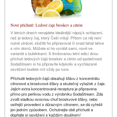
Nové příchutě: Ledové čaje broskev a citrón
V letních dnech nenajdete ideálnější nápoj k ochlazení,
než je ledový čaj, který Češi milují. Přitom za něj není
nutné utrácet, složitě ho připravovat či snad tahat lahve
s ním domů. Můžete si ho vyrobit sami, nově ve
variantě s bublinkami. S limitovanou letní edicí dvou
příchutí ledových čajů broskev a citrón od společnosti
SodaStream si ho připravíte kdykoliv a vychlazené
osvěžení budete mít vždy po ruce.
Příchutě ledových čajů obsahují šťávu z koncentrátu
citronové a broskvové šťávy a skutečný výtažek z čaje.
Jejich extra koncentrovaná receptura je připravena
přímo pro perlivou vodu z výrobníku SodaStream. Zda
zvolit sladkou ovocnou chuť broskvové šťávy, nebo
ostřejší provedení s důrazným citronem, se dá vyřešit
jen jedním způsobem. Ochutnejte obě příchutě a
dopřejte si osvěžení s každým douškem!