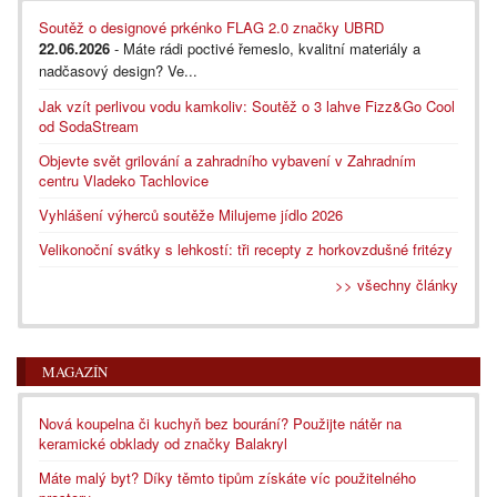
Soutěž o designové prkénko FLAG 2.0 značky UBRD
22.06.2026
- Máte rádi poctivé řemeslo, kvalitní materiály a
nadčasový design? Ve...
Jak vzít perlivou vodu kamkoliv: Soutěž o 3 lahve Fizz&Go Cool
od SodaStream
Objevte svět grilování a zahradního vybavení v Zahradním
centru Vladeko Tachlovice
Vyhlášení výherců soutěže Milujeme jídlo 2026
Velikonoční svátky s lehkostí: tři recepty z horkovzdušné fritézy
>> všechny články
MAGAZÍN
Nová koupelna či kuchyň bez bourání? Použijte nátěr na
keramické obklady od značky Balakryl
Máte malý byt? Díky těmto tipům získáte víc použitelného