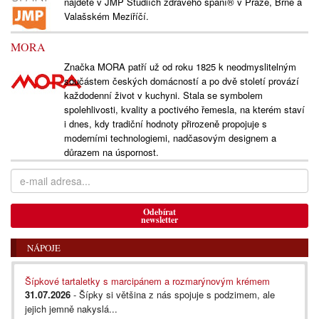
najdete v JMP Studiích zdravého spaní® v Praze, Brně a
Valašském Meziříčí.
MORA
Značka MORA patří už od roku 1825 k neodmyslitelným
součástem českých domácností a po dvě století provází
každodenní život v kuchyni. Stala se symbolem
spolehlivosti, kvality a poctivého řemesla, na kterém staví
i dnes, kdy tradiční hodnoty přirozeně propojuje s
moderními technologiemi, nadčasovým designem a
důrazem na úspornost.
Odebírat
newsletter
NÁPOJE
Šípkové tartaletky s marcipánem a rozmarýnovým krémem
31.07.2026
- Šípky si většina z nás spojuje s podzimem, ale
jejich jemně nakyslá...