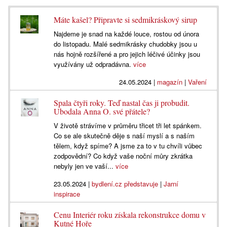
Máte kašel? Připravte si sedmikráskový sirup
Najdeme je snad na každé louce, rostou od února
do listopadu. Malé sedmikrásky chudobky jsou u
nás hojně rozšířené a pro jejich léčivé účinky jsou
využívány už odpradávna.
více
24.05.2024
|
magazín
|
Vaření
Spala čtyři roky. Teď nastal čas ji probudit.
Ubodala Anna O. své přátele?
V životě strávíme v průměru třicet tři let spánkem.
Co se ale skutečně děje s naší myslí a s naším
tělem, když spíme? A jsme za to v tu chvíli vůbec
zodpovědní? Co když vaše noční můry zkrátka
nebyly jen ve vaší...
více
23.05.2024
|
bydlení.cz představuje
|
Jarní
inspirace
Cenu Interiér roku získala rekonstrukce domu v
Kutné Hoře