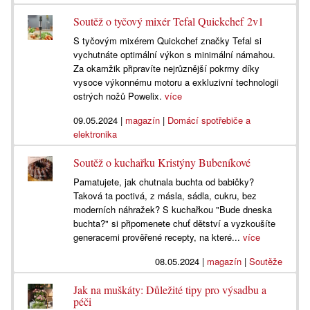
Soutěž o tyčový mixér Tefal Quickchef 2v1
S tyčovým mixérem Quickchef značky Tefal si
vychutnáte optimální výkon s minimální námahou.
Za okamžik připravíte nejrůznější pokrmy díky
vysoce výkonnému motoru a exkluzivní technologii
ostrých nožů Powelix.
více
09.05.2024
|
magazín
|
Domácí spotřebiče a
elektronika
Soutěž o kuchařku Kristýny Bubeníkové
Pamatujete, jak chutnala buchta od babičky?
Taková ta poctivá, z másla, sádla, cukru, bez
moderních náhražek? S kuchařkou "Bude dneska
buchta?" si připomenete chuť dětství a vyzkoušíte
generacemi prověřené recepty, na které...
více
08.05.2024
|
magazín
|
Soutěže
Jak na muškáty: Důležité tipy pro výsadbu a
péči