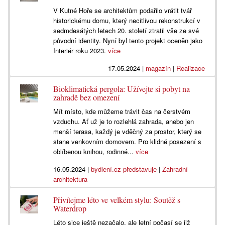
V Kutné Hoře se architektům podařilo vrátit tvář
historickému domu, který necitlivou rekonstrukcí v
sedmdesátých letech 20. století ztratil vše ze své
původní identity. Nyní byl tento projekt oceněn jako
Interiér roku 2023.
více
17.05.2024
|
magazín
|
Realizace
Bioklimatická pergola: Užívejte si pobyt na
zahradě bez omezení
Mít místo, kde můžeme trávit čas na čerstvém
vzduchu. Ať už je to rozlehlá zahrada, anebo jen
menší terasa, každý je vděčný za prostor, který se
stane venkovním domovem. Pro klidné posezení s
oblíbenou knihou, rodinné...
více
16.05.2024
|
bydlení.cz představuje
|
Zahradní
architektura
Přivítejme léto ve velkém stylu: Soutěž s
Waterdrop
Léto sice ještě nezačalo, ale letní počasí se již