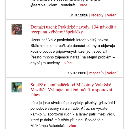
@terapie_jidlem , tentokrát...
více
31.07.2026
|
recepty
|
Vaření
Domácí uzení: Praktické návody, 134 návodů a
recept na výběrové špekáčky
Uzení zažívá v posledních letech velký návrat.
Stále více lidí si pořizuje domácí udírny a objevuje
kouzlo poctivě připravených uzených specialit.
Přesto mnoho zájemců naráží na stejný problém –
chybí jim ucelený...
více
15.07.2026
|
magazín
|
Vaření
Soutěž o letní balíček od Mlékárny Valašské
Meziříčí: Vyhrajte funkční ručník a sportovní
láhev
Léto je jako stvořené pro výlety, pikniky, grilování i
pohodové večery na zahradě. Ať už se vydáte
kamkoliv, sportovní ručník a láhev patří mezi věci,
které je dobré mít vždy při ruce. Společně s
Mlékárnou Valašské...
více