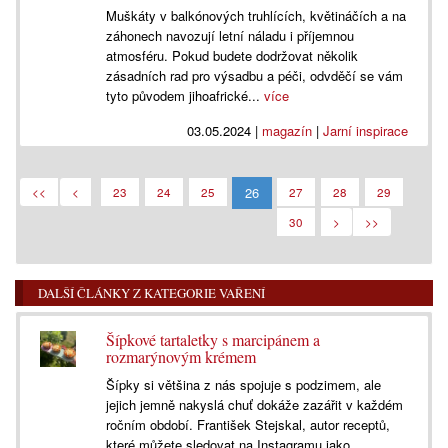
Muškáty v balkónových truhlících, květináčích a na
záhonech navozují letní náladu i příjemnou
atmosféru. Pokud budete dodržovat několik
zásadních rad pro výsadbu a péči, odvděčí se vám
tyto původem jihoafrické...
více
03.05.2024
|
magazín
|
Jarní inspirace
26
<<
<
23
24
25
27
28
29
30
>
>>
DALŠÍ ČLÁNKY Z KATEGORIE VAŘENÍ
Šípkové tartaletky s marcipánem a
rozmarýnovým krémem
Šípky si většina z nás spojuje s podzimem, ale
jejich jemně nakyslá chuť dokáže zazářit v každém
ročním období. František Stejskal, autor receptů,
které můžete sledovat na Instagramu jako