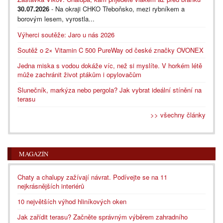
30.07.2026
- Na okraji CHKO Třeboňsko, mezi rybníkem a
borovým lesem, vyrostla...
Výherci soutěže: Jaro u nás 2026
Soutěž o 2× Vitamin C 500 PureWay od české značky OVONEX
Jedna miska s vodou dokáže víc, než si myslíte. V horkém létě
může zachránit život ptákům i opylovačům
Slunečník, markýza nebo pergola? Jak vybrat ideální stínění na
terasu
>> všechny články
MAGAZÍN
Chaty a chalupy zažívají návrat. Podívejte se na 11
nejkrásnějších interiérů
10 největších výhod hliníkových oken
Jak zařídit terasu? Začněte správným výběrem zahradního