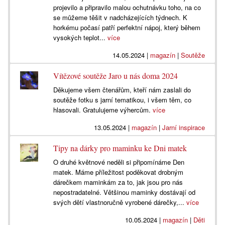
projevilo a připravilo malou ochutnávku toho, na co
se můžeme těšit v nadcházejících týdnech. K
horkému počasí patří perfektní nápoj, který během
vysokých teplot...
více
14.05.2024
|
magazín
|
Soutěže
Vítězové soutěže Jaro u nás doma 2024
Děkujeme všem čtenářům, kteří nám zaslali do
soutěže fotku s jarní tematikou, i všem těm, co
hlasovali. Gratulujeme výhercům.
více
13.05.2024
|
magazín
|
Jarní inspirace
Tipy na dárky pro maminku ke Dni matek
O druhé květnové neděli si připomínáme Den
matek. Máme příležitost poděkovat drobným
dárečkem maminkám za to, jak jsou pro nás
nepostradatelné. Většinou maminky dostávají od
svých dětí vlastnoručně vyrobené dárečky,...
více
10.05.2024
|
magazín
|
Děti