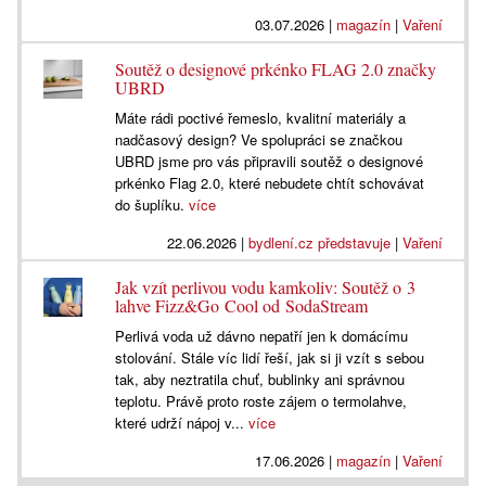
03.07.2026
|
magazín
|
Vaření
Soutěž o designové prkénko FLAG 2.0 značky
UBRD
Máte rádi poctivé řemeslo, kvalitní materiály a
nadčasový design? Ve spolupráci se značkou
UBRD jsme pro vás připravili soutěž o designové
prkénko Flag 2.0, které nebudete chtít schovávat
do šuplíku.
více
22.06.2026
|
bydlení.cz představuje
|
Vaření
Jak vzít perlivou vodu kamkoliv: Soutěž o 3
lahve Fizz&Go Cool od SodaStream
Perlivá voda už dávno nepatří jen k domácímu
stolování. Stále víc lidí řeší, jak si ji vzít s sebou
tak, aby neztratila chuť, bublinky ani správnou
teplotu. Právě proto roste zájem o termolahve,
které udrží nápoj v...
více
17.06.2026
|
magazín
|
Vaření