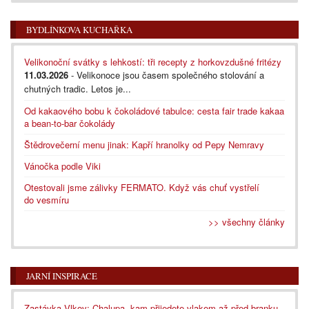
BYDLÍNKOVA KUCHAŘKA
Velikonoční svátky s lehkostí: tři recepty z horkovzdušné fritézy
11.03.2026
- Velikonoce jsou časem společného stolování a
chutných tradic. Letos je...
Od kakaového bobu k čokoládové tabulce: cesta fair trade kakaa
a bean-to-bar čokolády
Štědrovečerní menu jinak: Kapří hranolky od Pepy Nemravy
Vánočka podle Viki
Otestovali jsme zálivky FERMATO. Když vás chuť vystřelí
do vesmíru
>> všechny články
JARNÍ INSPIRACE
Zastávka Vlkov: Chalupa, kam přijedete vlakem až před branku