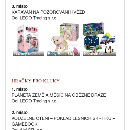
3. místo
KARAVAN NA POZOROVÁNÍ HVĚZD
Od: LEGO Trading s.r.o.
Růžový foťák s
Baby Born: Můj
Karavan na
termotiskem,
veselý pejsek.
pozorování hvězd.
ALBI
MGA Zapf Creation
LEGO Trading
HRAČKY PRO KLUKY
1. místo
PLANETA ZEMĚ A MĚSÍC NA OBĚŽNÉ DRÁZE
Od: LEGO Trading s.r.o.
2. místo
KOUZELNÉ ČTENÍ – POKLAD LESNÍCH SKŘÍTKŮ –
GAMEBOOK
Od: Albi ČR, a.s.