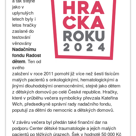
a tak stejně
jako v
uplynulých
letech byly i
letos hračky
zaslané do
testování
věnovány
Nadačnímu
fondu Radost
dětem
. Ten od
svého
založení v roce 2011 pomohl již více než šesti tisícům
malých pacientů s onkologickými, hematologickými a
jinými dlouhodobými onemocněními, stejně jako dětem
z dětských domovů po celé České republice. Hračky,
které v průběhu večera symbolicky převzala Kateřina
Wich, předsedkyně správní rady nadačního fondu,
poputují za dětmi do nemocnic a dětských domovů.
V závěru večera byl předán také finanční dar na
podporu Center dětské traumatologie a jejich malých
pacientů po těžkých úrazech. Šek v hodnotě 50 000 Kč