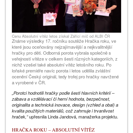
Cenu Absolutní vítěz letos získal Zářící míč od ALBI ČR
Známe výsledky 17. ročníku soutěže Hračka roku, ve
které jsou oceňovány nejzajímavější a nejkvalitnější
hračky pro děti. Odborná porota vybrala společně s
veřejností vítěze v celkem šesti různých kategoriích, z
nichž vzešel také absolutní vítěz letošního roku. Po
loňské premiéře navíc porota i letos udělila zvláštní
ocenění Český originál, tedy trofej pro hračky navržené
a vyrobené v ČR.
„Porotci hodnotili hračky podle šesti hlavních kritérií –
zábava a vzdělávací či herní hodnota, bezpečnost,
originalita a technická inovace, design (vzhled a obal) a
kvalita použitých materiálů, což zahrnuje i trvanlivost
hraček,“
upřesnila Linda Jandová, manažerka projektu.
HRAČKA ROKU – ABSOLUTNÍ VÍTĚZ