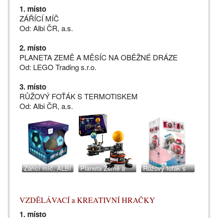
1. místo
ZÁŘÍCÍ MÍČ
Od: Albi ČR, a.s.
2. místo
PLANETA ZEMĚ A MĚSÍC NA OBĚŽNÉ DRÁZE
Od: LEGO Trading s.r.o.
3. místo
RŮŽOVÝ FOŤÁK S TERMOTISKEM
Od: Albi ČR, a.s.
Zářící míč, ALBI
Planeta Země a
Růžový foťák s
Měsíc na oběžné
termotiskem, ALBI
dráze. LEGO
Trading
VZDĚLÁVACÍ a KREATIVNÍ HRAČKY
1. místo