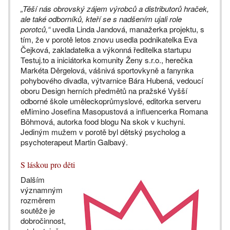
„Těší nás obrovský zájem výrobců a distributorů hraček,
ale také odborníků, kteří se s nadšením ujali role
porotců,“
uvedla Linda Jandová, manažerka projektu, s
tím, že v porotě letos znovu usedla podnikatelka Eva
Čejková, zakladatelka a výkonná ředitelka startupu
Testuj.to a iniciátorka komunity Ženy s.r.o., herečka
Markéta Děrgelová, vášnivá sportovkyně a fanynka
pohybového divadla, výtvarnice Bára Hubená, vedoucí
oboru Design herních předmětů na pražské Vyšší
odborné škole uměleckoprůmyslové, editorka serveru
eMimino Josefina Masopustová a influencerka Romana
Böhmová, autorka food blogu Na skok v kuchyni.
Jediným mužem v porotě byl dětský psycholog a
psychoterapeut Martin Galbavý.
S láskou pro děti
Dalším
významným
rozměrem
soutěže je
dobročinnost,