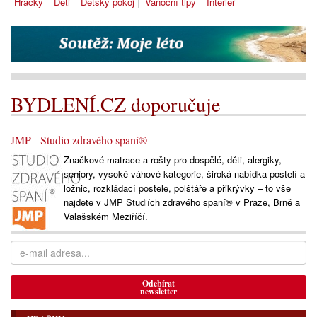
Hračky
Děti
Dětský pokoj
Vánoční tipy
Interiér
BYDLENÍ.CZ doporučuje
JMP - Studio zdravého spaní®
Značkové matrace a rošty pro dospělé, děti, alergiky,
seniory, vysoké váhové kategorie, široká nabídka postelí a
ložnic, rozkládací postele, polštáře a přikrývky – to vše
najdete v JMP Studiích zdravého spaní® v Praze, Brně a
Valašském Meziříčí.
Odebírat
newsletter