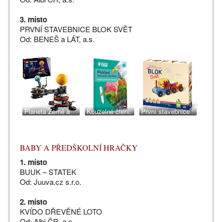
3. místo
PRVNÍ STAVEBNICE BLOK SVĚT
Od: BENEŠ a LÁT, a.s.
Planeta Země a
Kouzelné čtení:
První stavebnice
Měsíc na oběžné
Poklad lesních
Blok Svět. Beneš a
dráze. LEGO
skřítků. Albi
Lát
Trading
BABY A PŘEDŠKOLNÍ HRAČKY
1. místo
BUUK – STATEK
Od: Juuva.cz s.r.o.
2. místo
KVÍDO DŘEVĚNÉ LOTO
Od: Albi ČR, a.s.