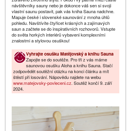
návštěvníky sauny nebo je dokonce váš sen si svoji
vlastní saunu postavit, pak vás kniha Sauna nadchne.
Mapuje české i slovenské saunování z mnoha úhlů
pohledu. Navštívíte čtyřicet krásných a zajímavých
saun a začtete se do inspirativních rozhovorů. Vstupte
do světa horkých interiérů vybaveni komplexními
znalostmi a stylovou osuškou!
Vyhrajte osušku Matějovský a knihu Sauna
Zapojte se do soutěže. Pro tři z vás máme
saunovou osušku Aloha a knihu Sauna. Stačí
zodpovědět soutěžní otázku na konci článku a mít
štěstí při losování. Nápovědu najdete na webu
www.matejovsky-povleceni.cz
. Soutěž končí 9. září
2024.