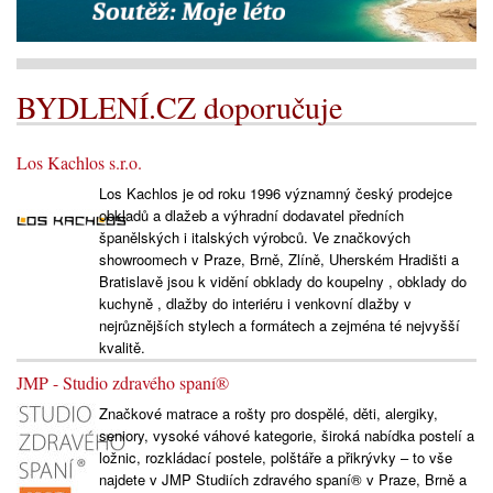
BYDLENÍ.CZ doporučuje
Los Kachlos s.r.o.
Los Kachlos je od roku 1996 významný český prodejce
obkladů a dlažeb a výhradní dodavatel předních
španělských i italských výrobců. Ve značkových
showroomech v Praze, Brně, Zlíně, Uherském Hradišti a
Bratislavě jsou k vidění obklady do koupelny , obklady do
kuchyně , dlažby do interiéru i venkovní dlažby v
nejrůznějších stylech a formátech a zejména té nejvyšší
kvalitě.
JMP - Studio zdravého spaní®
Značkové matrace a rošty pro dospělé, děti, alergiky,
seniory, vysoké váhové kategorie, široká nabídka postelí a
ložnic, rozkládací postele, polštáře a přikrývky – to vše
najdete v JMP Studiích zdravého spaní® v Praze, Brně a