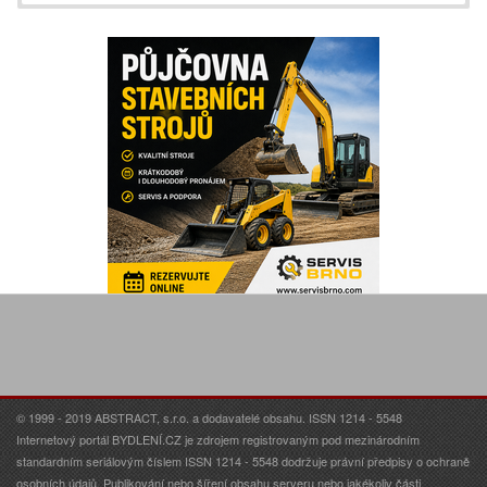
© 1999 - 2019 ABSTRACT, s.r.o. a dodavatelé obsahu. ISSN 1214 - 5548
Internetový portál BYDLENÍ.CZ je zdrojem registrovaným pod mezinárodním
standardním seriálovým číslem ISSN 1214 - 5548 dodržuje právní předpisy o ochraně
osobních údajů. Publikování nebo šíření obsahu serveru nebo jakékoliv části