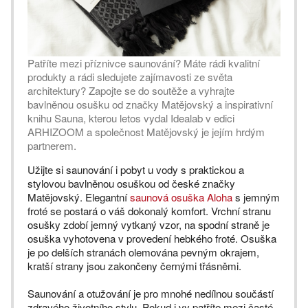
Patříte mezi příznivce saunování? Máte rádi kvalitní
produkty a rádi sledujete zajímavosti ze světa
architektury? Zapojte se do soutěže a vyhrajte
bavlněnou osušku od značky Matějovský a inspirativní
knihu Sauna, kterou letos vydal Idealab v edici
ARHIZOOM a společnost Matějovský je jejím hrdým
partnerem.
Užijte si saunování i pobyt u vody s praktickou a
stylovou bavlněnou osuškou od české značky
Matějovský. Elegantní
saunová osuška Aloha
s jemným
froté se postará o váš dokonalý komfort. Vrchní stranu
osušky zdobí jemný vytkaný vzor, na spodní straně je
osuška vyhotovena v provedení hebkého froté. Osuška
je po delších stranách olemována pevným okrajem,
kratší strany jsou zakončeny černými třásněmi.
Saunování a otužování je pro mnohé nedílnou součástí
zdravého životního stylu. Pokud i vy patříte mezi časté