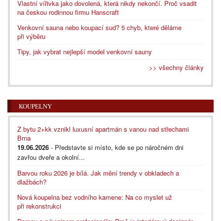
Vlastní vířivka jako dovolená, která nikdy nekončí. Proč vsadit
na českou rodinnou firmu Hanscraft
Venkovní sauna nebo koupací sud? 5 chyb, které děláme
při výběru
Tipy, jak vybrat nejlepší model venkovní sauny
>> všechny články
KOUPELNY
Z bytu 2+kk vznikl luxusní apartmán s vanou nad střechami
Brna
19.06.2026
- Představte si místo, kde se po náročném dni
zavřou dveře a okolní...
Barvou roku 2026 je bílá. Jak mění trendy v obkladech a
dlažbách?
Nová koupelna bez vodního kamene: Na co myslet už
při rekonstrukci