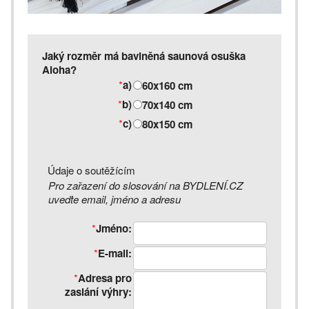
Jaký rozměr má bavlněná saunová osuška
Aloha?
*
a)
60x160 cm
*
b)
70x140 cm
*
c)
80x150 cm
Údaje o soutěžícím
Pro zařazení do slosování na BYDLENÍ.CZ
uveďte email, jméno a adresu
*
Jméno:
*
E-mail:
*
Adresa pro
zaslání výhry: