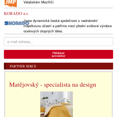
Valašském Meziříčí.
KORADO a.s.
Jsme dynamická česká společnost s nadnárodní
majetkovou účastí a patříme mezi přední světové výrobce
ocelových otopných těles.
Odebírat
newsletter
PARTNER SEKCE
Matějovský - specialista na design