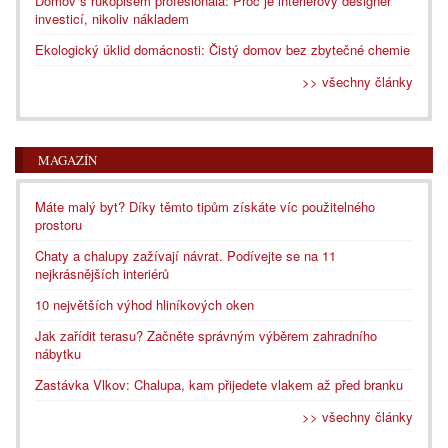
Domov s rukopisem profesionála: Proč je interiérový designér
investicí, nikoliv nákladem
Ekologický úklid domácnosti: Čistý domov bez zbytečné chemie
>> všechny články
MAGAZÍN
Máte malý byt? Díky těmto tipům získáte víc použitelného
prostoru
Chaty a chalupy zažívají návrat. Podívejte se na 11
nejkrásnějších interiérů
10 největších výhod hliníkových oken
Jak zařídit terasu? Začněte správným výběrem zahradního
nábytku
Zastávka Vlkov: Chalupa, kam přijedete vlakem až před branku
>> všechny články