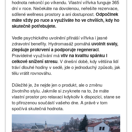
hodnota nekončí po víkendu. Vlastní vířivka funguje 365
dní v roce. Nečekáte na dovolenou, neřešíte rezervace,
sdílené wellness prostory a ani dostupnost.
Odpočinek
máte vždy po ruce a využíváte ho ve chvílích, kdy ho
skutečně potřebujete.
Vedle psychického uvolnění přináší vířivka i jasné
zdravotní benefity. Hydromasáž pomáhá
uvolnit svaly,
zlepšuje prokrvení a podporuje regeneraci
.
Pravidelné využívání má
vliv na kvalitu spánku i
celkové snížení stresu
. V dnešní době, kdy většina lidí
tráví dlouhé hodiny v sedě, jde o jednoduchý způsob, jak
tělu vrátit rovnováhu.
Důležité je, že nejde jen o produkt, ale o změnu
životního stylu. Jakmile si zvyknete na to, že máte
vlastní prostor pro relaxaci kdykoliv k dispozici, stane se
to přirozenou součástí vašeho dne. A právě v tom
spočívá skutečná hodnota.