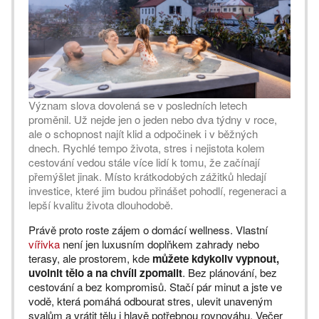
Význam slova dovolená se v posledních letech
proměnil. Už nejde jen o jeden nebo dva týdny v roce,
ale o schopnost najít klid a odpočinek i v běžných
dnech. Rychlé tempo života, stres i nejistota kolem
cestování vedou stále více lidí k tomu, že začínají
přemýšlet jinak. Místo krátkodobých zážitků hledají
investice, které jim budou přinášet pohodlí, regeneraci a
lepší kvalitu života dlouhodobě.
Právě proto roste zájem o domácí wellness. Vlastní
vířivka
není jen luxusním doplňkem zahrady nebo
terasy, ale prostorem, kde
můžete kdykoliv vypnout,
uvolnit tělo a na chvíli zpomalit
. Bez plánování, bez
cestování a bez kompromisů. Stačí pár minut a jste ve
vodě, která pomáhá odbourat stres, ulevit unaveným
svalům a vrátit tělu i hlavě potřebnou rovnováhu. Večer