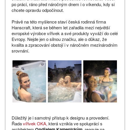
po práci, ráno před náročným dnem i o víkendu, kdy si
chcete opravdu odpočinout.
Právě na této myšlence staví česká rodinná firma
Hanscraft, která se během let zařadila mezi největší
evropské výrobce vířivek a své produkty vyváží do celé
Evropy. Nejde jen o silnou značku, ale o důkaz, že
kvalita a zpracování obstojí i v náročném mezinárodním
srovnání.
Důležitý je i samotný přístup k designu a provedení.
Řada
vířivek OKA,
která vznikla ve spolupráci s
architektem
Ondřejem Kamenickým
, reaguje na