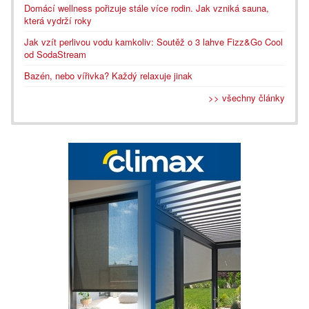
Domácí wellness pořizuje stále více rodin. Jak vzniká sauna,
která vydrží roky
Jak vzít perlivou vodu kamkoliv: Soutěž o 3 lahve Fizz&Go Cool
od SodaStream
Bazén, nebo vířivka? Každý relaxuje jinak
>> všechny články