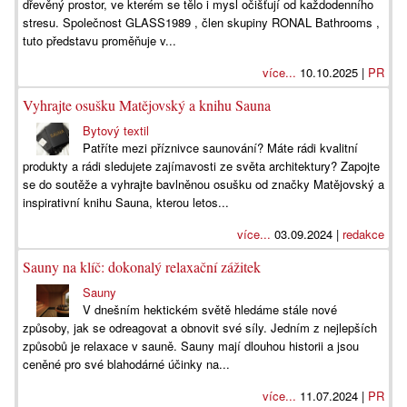
dřevěný prostor, ve kterém se tělo i mysl očišťují od každodenního
stresu. Společnost GLASS1989 , člen skupiny RONAL Bathrooms ,
tuto představu proměňuje v...
více...
10.10.2025 |
PR
Vyhrajte osušku Matějovský a knihu Sauna
Bytový textil
Patříte mezi příznivce saunování? Máte rádi kvalitní
produkty a rádi sledujete zajímavosti ze světa architektury? Zapojte
se do soutěže a vyhrajte bavlněnou osušku od značky Matějovský a
inspirativní knihu Sauna, kterou letos...
více...
03.09.2024 |
redakce
Sauny na klíč: dokonalý relaxační zážitek
Sauny
V dnešním hektickém světě hledáme stále nové
způsoby, jak se odreagovat a obnovit své síly. Jedním z nejlepších
způsobů je relaxace v sauně. Sauny mají dlouhou historii a jsou
ceněné pro své blahodárné účinky na...
více...
11.07.2024 |
PR