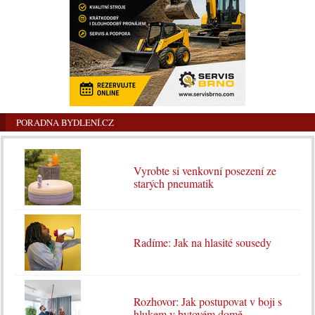
PORADNA BYDLENÍ.CZ
Vyrobte si venkovní posezení ze
starých pneumatik
Radíme: Jak na hlasité sousedy
Rozhovor: Jak postupovat v boji s
hlukem v bytovém domě