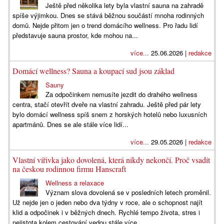
Ještě před několika lety byla vlastní sauna na zahradě
spíše výjimkou. Dnes se stává běžnou součástí mnoha rodinných
domů. Nejde přitom jen o trend domácího wellness. Pro řadu lidí
představuje sauna prostor, kde mohou na...
více...
25.06.2026 |
redakce
Domácí wellness? Sauna a koupací sud jsou základ
Sauny
Za odpočinkem nemusíte jezdit do drahého wellness
centra, stačí otevřít dveře na vlastní zahradu. Ještě před pár lety
bylo domácí wellness spíš snem z horských hotelů nebo luxusních
apartmánů. Dnes se ale stále více lidí...
více...
29.05.2026 |
redakce
Vlastní vířivka jako dovolená, která nikdy nekončí. Proč vsadit
na českou rodinnou firmu Hanscraft
Wellness a relaxace
Význam slova dovolená se v posledních letech proměnil.
Už nejde jen o jeden nebo dva týdny v roce, ale o schopnost najít
klid a odpočinek i v běžných dnech. Rychlé tempo života, stres i
nejistota kolem cestování vedou stále více...