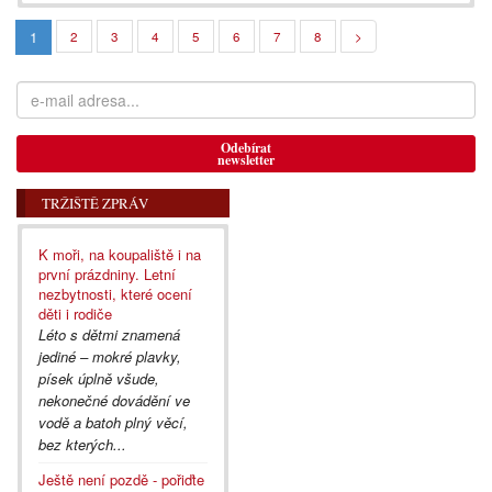
1
2
3
4
5
6
7
8
>
Odebírat
newsletter
TRŽIŠTĚ ZPRÁV
K moři, na koupaliště i na
první prázdniny. Letní
nezbytnosti, které ocení
děti i rodiče
Léto s dětmi znamená
jediné – mokré plavky,
písek úplně všude,
nekonečné dovádění ve
vodě a batoh plný věcí,
bez kterých...
Ještě není pozdě - pořiďte