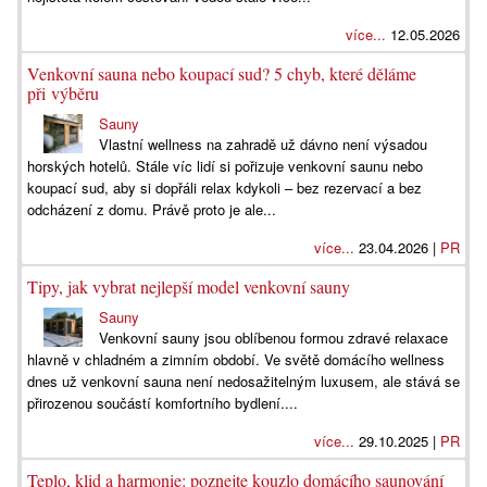
více...
12.05.2026
Venkovní sauna nebo koupací sud? 5 chyb, které děláme
při výběru
Sauny
Vlastní wellness na zahradě už dávno není výsadou
horských hotelů. Stále víc lidí si pořizuje venkovní saunu nebo
koupací sud, aby si dopřáli relax kdykoli – bez rezervací a bez
odcházení z domu. Právě proto je ale...
více...
23.04.2026 |
PR
Tipy, jak vybrat nejlepší model venkovní sauny
Sauny
Venkovní sauny jsou oblíbenou formou zdravé relaxace
hlavně v chladném a zimním období. Ve světě domácího wellness
dnes už venkovní sauna není nedosažitelným luxusem, ale stává se
přirozenou součástí komfortního bydlení....
více...
29.10.2025 |
PR
Teplo, klid a harmonie: poznejte kouzlo domácího saunování