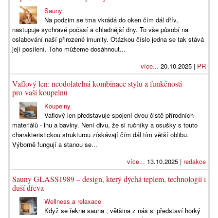
Sauny
Na podzim se tma vkrádá do oken čím dál dřív,
nastupuje sychravé počasí a chladnější dny. To vše působí na
oslabování naší přirozené imunity. Otázkou číslo jedna se tak stává
její posílení. Toho můžeme dosáhnout...
více...
20.10.2025 |
PR
Vaflový len: neodolatelná kombinace stylu a funkčnosti
pro vaši koupelnu
Koupelny
Vaflový len představuje spojení dvou čistě přírodních
materiálů - lnu a bavlny. Není divu, že si ručníky a osušky s touto
charakteristickou strukturou získávají čím dál tím větší oblibu.
Výborně fungují a stanou se...
více...
13.10.2025 |
redakce
Sauny GLASS1989 – design, který dýchá teplem, technologií i
duší dřeva
Wellness a relaxace
Když se řekne sauna , většina z nás si představí horký