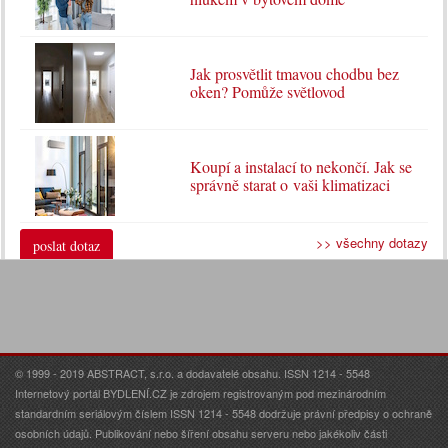
Jak prosvětlit tmavou chodbu bez
oken? Pomůže světlovod
Koupí a instalací to nekončí. Jak se
správně starat o vaši klimatizaci
>> všechny dotazy
poslat dotaz
© 1999 - 2019 ABSTRACT, s.r.o. a dodavatelé obsahu. ISSN 1214 - 5548
Internetový portál BYDLENÍ.CZ je zdrojem registrovaným pod mezinárodním
standardním seriálovým číslem ISSN 1214 - 5548 dodržuje právní předpisy o ochraně
osobních údajů. Publikování nebo šíření obsahu serveru nebo jakékoliv části