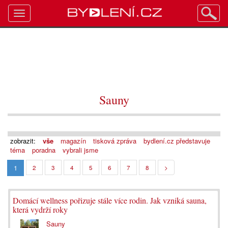
Toggle
navigation
Sauny
zobrazit:
vše
magazín
tisková zpráva
bydlení.cz představuje
téma
poradna
vybrali jsme
1
2
3
4
5
6
7
8
>
Domácí wellness pořizuje stále více rodin. Jak vzniká sauna,
která vydrží roky
Sauny