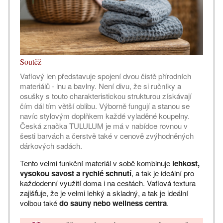
Soutěž
Vaflový len představuje spojení dvou čistě přírodních
materiálů - lnu a bavlny. Není divu, že si ručníky a
osušky s touto charakteristickou strukturou získávají
čím dál tím větší oblibu. Výborně fungují a stanou se
navíc stylovým doplňkem každé vyladěné koupelny.
Česká značka TULULUM je má v nabídce rovnou v
šesti barvách a čerstvě také v cenově zvýhodněných
dárkových sadách.
Tento velmi funkční materiál v sobě kombinuje
lehkost,
vysokou savost a rychlé schnutí
, a tak je ideální pro
každodenní využití doma i na cestách. Vaflová textura
zajišťuje, že je velmi lehký a skladný, a tak je ideální
volbou také
do sauny nebo wellness centra
.