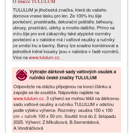
O značce TULULUM
TULULUM je jihočeská značka, která do vašeho
domova vnese lásku pro len. Ze 100% lnu šije
povlečení, prostěradla, dekorační polštáře, běhouny,
ubrusy, prostírání, utěrky a mnoho dalšího. Přímo na
míru šije pro své zákazníky také atypické rozměry
povlečení a v nabídce má i vaflové osušky a ručníky
ze směsi lnu a bavlny. Barvy lze snadno kombinovat a
jednotlivé lněné kousky jsou v nabídce v řadě rozměrů.
Více na
www.tululum.cz
.
Vyhrajte dárkové sady vaflových osušek a
ručníků české značky TULULUM
Odpovězte na otázku připojenou na konci článku a
zapojte se do soutěže. Nápovědu najdete na
www.tululum.cz
. 3 výherci se mohou těšit na dárkovou
sadu vaflové osušky a ručníku TULULUM v odstínu
podle výběru výherce. Rozměry: osuška 150 x 100
cm + ručník 100 x 50 cm. Soutěž trvá do 2. listopadu
2025. Výherci: Z.Mikulicová, B.Semerádová,
A.Vondráčková