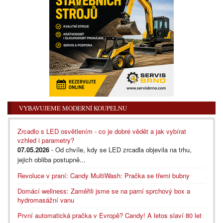
VYBAVUJEME MODERNÍ KOUPELNU
Zrcadlo s LED osvětlením - co je dobré vědět a jak vybírat
vzhled i parametry?
07.05.2026
- Od chvíle, kdy se LED zrcadla objevila na trhu,
jejich obliba postupně...
Revoluce v praní: Candy MultiWash: Pračka se třemi bubny
Domácí wellness: Zaměřili jsme se na parní sprchový box a
hydromasážní vanu
První automatická pračka v Evropě? Candy! A letos slaví 80 let