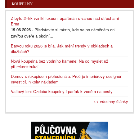
KOUPELNY
Z bytu 2+kk vznikl luxusní apartmán s vanou nad střechami
Brna
19.06.2026
- Představte si místo, kde se po náročném dni
zavřou dveře a okolní...
Barvou roku 2026 je bílá. Jak mění trendy v obkladech a
dlažbách?
Nová koupelna bez vodního kamene: Na co myslet už
při rekonstrukci
Domov s rukopisem profesionála: Proč je interiérový designér
investicí, nikoliv nákladem
Vaflový len: Ozdoba koupelny i parťák k vodě a na cesty
>> všechny články