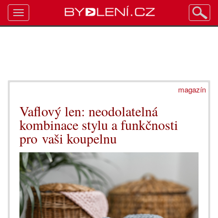
Toggle
navigation
magazín
Vaflový len: neodolatelná
kombinace stylu a funkčnosti
pro vaši koupelnu