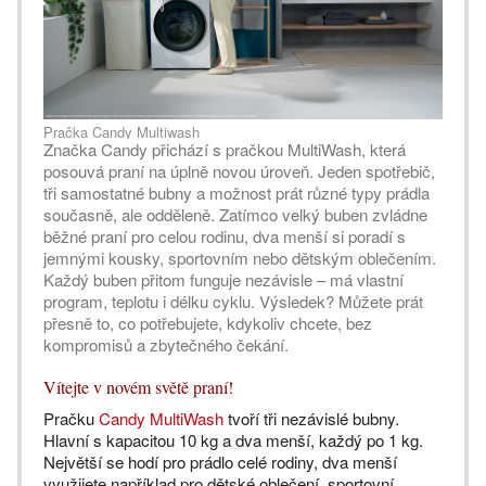
Pračka Candy Multiwash
Značka Candy přichází s pračkou MultiWash, která
posouvá praní na úplně novou úroveň. Jeden spotřebič,
tři samostatné bubny a možnost prát různé typy prádla
současně, ale odděleně. Zatímco velký buben zvládne
běžné praní pro celou rodinu, dva menší si poradí s
jemnými kousky, sportovním nebo dětským oblečením.
Každý buben přitom funguje nezávisle – má vlastní
program, teplotu i délku cyklu. Výsledek? Můžete prát
přesně to, co potřebujete, kdykoliv chcete, bez
kompromisů a zbytečného čekání.
Vítejte v novém světě praní!
Pračku
Candy MultiWash
tvoří tři nezávislé bubny.
Hlavní s kapacitou 10 kg a dva menší, každý po 1 kg.
Největší se hodí pro prádlo celé rodiny, dva menší
využijete například pro dětské oblečení, sportovní