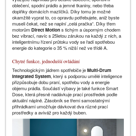
oblečení, spodní prádlo a jemné tkaniny, nebo třeba
doplňky domácích mazlíčků. Díky tomu je možné
okamžitě vyprat to, co opravdu potřebujete, aniž byste
museli čekat, než se naplní „celá pračka“. Díky třem
motorům
Direct Motion
s tichým a úsporným chodem
bez vibrací, navíc s 25letou zárukou na každý z nich, a
inteligentnímu řízení průtoku vody se řadí spotřebou
energie do kategorie o 35 % nižší než ve třídě A.
Chytré funkce, jednodušší ovládání
Technologickým jádrem spotřebiče je
Multi-Drum
Integrated System
, který s podporou umělé inteligence
přizpůsobuje dobu praní, spotřebu vody a energie
objemu prádla. Součástí výbavy je také funkce Smart
Dose, která přesně nadávkuje prací prostředek podle
aktuální náplně. Zásobník se třemi samostatnými
přihrádkami umožňuje dávkovat dva různé prací
prostředky a aviváž pro každý buben.