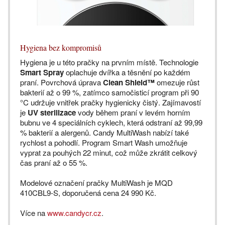
Hygiena bez kompromisů
Hygiena je u této pračky na prvním místě. Technologie
Smart Spray
oplachuje dvířka a těsnění po každém
praní. Povrchová úprava
Clean Shield™
omezuje růst
bakterií až o 99 %, zatímco samočisticí program při 90
°C udržuje vnitřek pračky hygienicky čistý. Zajímavostí
je
UV sterilizace
vody během praní v levém horním
bubnu ve 4 speciálních cyklech, která odstraní až 99,99
% bakterií a alergenů. Candy MultiWash nabízí také
rychlost a pohodlí. Program Smart Wash umožňuje
vyprat za pouhých 22 minut, což může zkrátit celkový
čas praní až o 55 %.
Modelové označení pračky MultiWash je MQD
410CBL9-S, doporučená cena 24 990 Kč.
Více na
www.candycr.cz
.