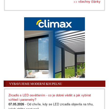
>> všechny články
VYBAVUJEME MODERNÍ KOUPELNU
Zrcadlo s LED osvětlením - co je dobré vědět a jak vybírat
vzhled i parametry?
07.05.2026
- Od chvíle, kdy se LED zrcadla objevila na trhu,
jejich obliba postupně...