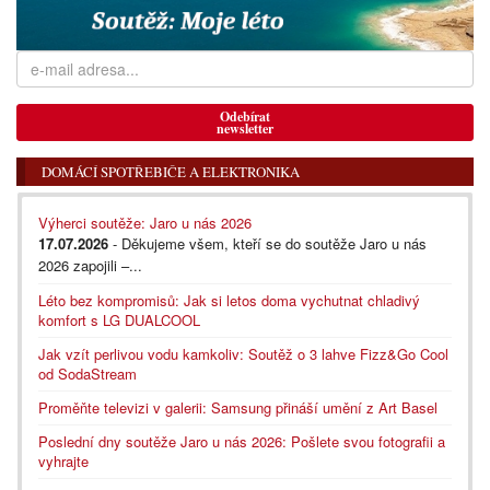
Odebírat
newsletter
DOMÁCÍ SPOTŘEBIČE A ELEKTRONIKA
Výherci soutěže: Jaro u nás 2026
17.07.2026
- Děkujeme všem, kteří se do soutěže Jaro u nás
2026 zapojili –...
Léto bez kompromisů: Jak si letos doma vychutnat chladivý
komfort s LG DUALCOOL
Jak vzít perlivou vodu kamkoliv: Soutěž o 3 lahve Fizz&Go Cool
od SodaStream
Proměňte televizi v galerii: Samsung přináší umění z Art Basel
Poslední dny soutěže Jaro u nás 2026: Pošlete svou fotografii a
vyhrajte