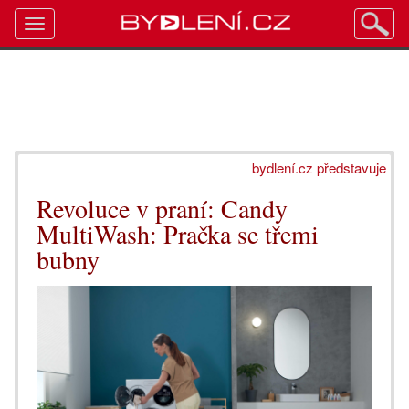
Toggle
navigation
bydlení.cz představuje
Revoluce v praní: Candy
MultiWash: Pračka se třemi
bubny