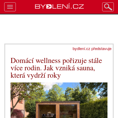
Toggle
navigation
bydlení.cz představuje
Domácí wellness pořizuje stále
více rodin. Jak vzniká sauna,
která vydrží roky