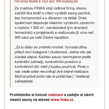
Od dvou bratrů k více než 300 realizacím
Za značkou FINKA stojí rodinná firma, kterou
založili dva bratři s cílem vyrábět sauny poctivě,
bez kompromisů a s důrazem na detail. Dnes
společnost disponuje vlastním výrobním zázemím
o rozloze 1 500 m², zaměstnává tým dvanácti
řemeslníků a projektantů a realizovala již více než
300 saun po celé České republice.
„Za tu dobu se změnilo mnohé. Vyrostla dílna,
přibyli noví kolegové i zkušenosti. Jedna věc ale
zůstala stejná. Každou saunu navrhujeme podle
konkrétní zahrady, konkrétního prostoru a
konkrétních lidí, kteří ji budou používat. Proto u
nás vedle sebe nevznikají dvě stejné realizace.
Možná právě proto nás to pořád baví,"
dodávají
zakladatelé.
Prohlédněte si hotové
realizace
a zadejte si návrh
vlastní sauny na adrese
www.finka.cz
.