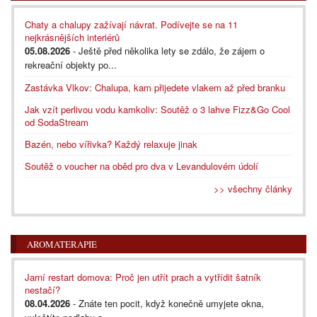
Chaty a chalupy zažívají návrat. Podívejte se na 11
nejkrásnějších interiérů
05.08.2026
- Ještě před několika lety se zdálo, že zájem o
rekreační objekty po...
Zastávka Vlkov: Chalupa, kam přijedete vlakem až před branku
Jak vzít perlivou vodu kamkoliv: Soutěž o 3 lahve Fizz&Go Cool
od SodaStream
Bazén, nebo vířivka? Každý relaxuje jinak
Soutěž o voucher na oběd pro dva v Levandulovém údolí
>> všechny články
AROMATERAPIE
Jarní restart domova: Proč jen utřít prach a vytřídit šatník
nestačí?
08.04.2026
- Znáte ten pocit, když konečně umyjete okna,