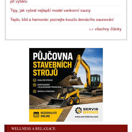
při výběru
Tipy, jak vybrat nejlepší model venkovní sauny
Teplo, klid a harmonie: poznejte kouzlo domácího saunování
>> všechny články
WELLNESS A RELAXACE