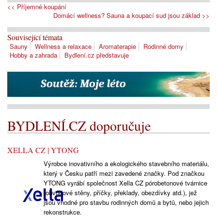
<< Příjemné koupání
Domácí wellness? Sauna a koupací sud jsou základ >>
Související témata
Sauny
Wellness a relaxace
Aromaterapie
Rodinné domy
Hobby a zahrada
Bydlení.cz představuje
BYDLENÍ.CZ doporučuje
XELLA CZ | YTONG
Výrobce inovativního a ekologického stavebního materiálu,
který v Česku patří mezi zavedené značky. Pod značkou
YTONG vyrábí společnost Xella CZ pórobetonové tvárnice
(obvodové stěny, příčky, překlady, obezdívky atd.), jež
jsou vhodné pro stavbu rodinných domů a bytů, nebo jejich
rekonstrukce.