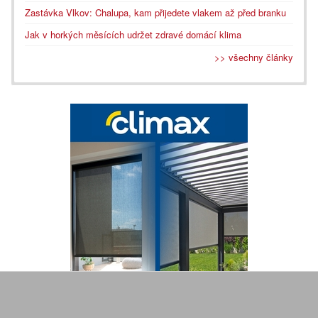
Zastávka Vlkov: Chalupa, kam přijedete vlakem až před branku
Jak v horkých měsících udržet zdravé domácí klima
>> všechny články