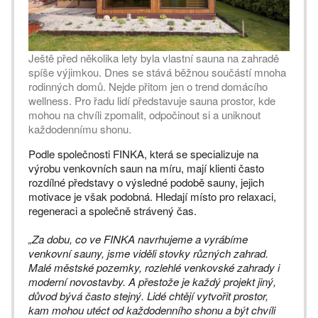
Ještě před několika lety byla vlastní sauna na zahradě
spíše výjimkou. Dnes se stává běžnou součástí mnoha
rodinných domů. Nejde přitom jen o trend domácího
wellness. Pro řadu lidí představuje sauna prostor, kde
mohou na chvíli zpomalit, odpočinout si a uniknout
každodennímu shonu.
Podle společnosti FINKA, která se specializuje na
výrobu venkovních saun na míru, mají klienti často
rozdílné představy o výsledné podobě sauny, jejich
motivace je však podobná. Hledají místo pro relaxaci,
regeneraci a společně strávený čas.
„Za dobu, co ve FINKA navrhujeme a vyrábíme
venkovní sauny, jsme viděli stovky různých zahrad.
Malé městské pozemky, rozlehlé venkovské zahrady i
moderní novostavby. A přestože je každý projekt jiný,
důvod bývá často stejný. Lidé chtějí vytvořit prostor,
kam mohou utéct od každodenního shonu a být chvíli