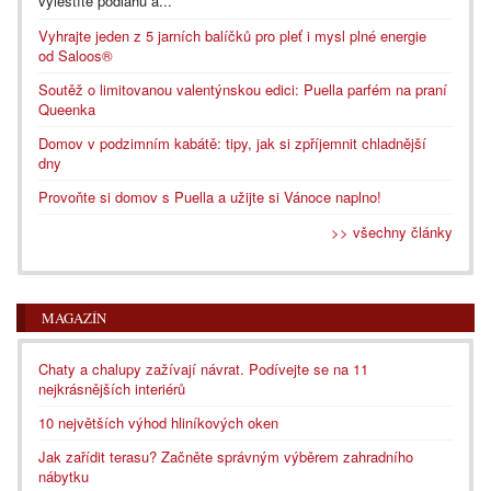
vyleštíte podlahu a...
Vyhrajte jeden z 5 jarních balíčků pro pleť i mysl plné energie
od Saloos®
Soutěž o limitovanou valentýnskou edici: Puella parfém na praní
Queenka
Domov v podzimním kabátě: tipy, jak si zpříjemnit chladnější
dny
Provoňte si domov s Puella a užijte si Vánoce naplno!
>> všechny články
MAGAZÍN
Chaty a chalupy zažívají návrat. Podívejte se na 11
nejkrásnějších interiérů
10 největších výhod hliníkových oken
Jak zařídit terasu? Začněte správným výběrem zahradního
nábytku