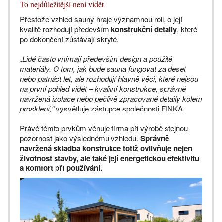
To nejdůležitější není vidět
Přestože vzhled sauny hraje významnou roli, o její
kvalitě rozhodují především
konstrukční detaily
, které
po dokončení zůstávají skryté.
„Lidé často vnímají především design a použité
materiály. O tom, jak bude sauna fungovat za deset
nebo patnáct let, ale rozhodují hlavně věci, které nejsou
na první pohled vidět – kvalitní konstrukce, správně
navržená izolace nebo pečlivě zpracované detaily kolem
prosklení,“
vysvětluje zástupce společnosti FINKA.
Právě těmto prvkům věnuje firma při výrobě stejnou
pozornost jako výslednému vzhledu.
Správně
navržená skladba konstrukce totiž ovlivňuje nejen
životnost stavby, ale také její energetickou efektivitu
a komfort při používání.