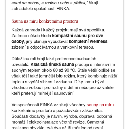
sami se sebou, s rodinou nebo s přáteli,"
říkají
zakladatelé společnosti FINKA.
Sauna na míru konkrétnímu prostoru
Každá zahrada i každý projekt mají svá specifika.
Zatímco někdo hledá
kompaktní saunu pro dvě
osoby
, jiný plánuje vybudovat
kompletní wellness
zázemí s odpočívárnou a venkovní terasou.
Důležitou roli hrají také preference budoucích
uživatelů.
Klasická finská sauna
pracuje s intenzivním
suchým teplem okolo 80 až 90 °C. Stále větší oblibě se
však těší také jemnější
bio režim
, který kombinuje nižší
teplotu s vyšší vlhkostí vzduchu. Díky tomu bývá
vhodnou volbou i pro rodiny s dětmi nebo pro uživatele,
kteří preferují mírnější saunování.
Ve společnosti FINKA vznikají všechny
sauny na míru
konkrétnímu prostoru a požadavkům zákazníka.
Součástí dodávky je návrh, výroba, doprava, odborná
montáž i elektroinstalace včetně revize. Samotná
realizace obvykle trvá dva až tři měsíce od první