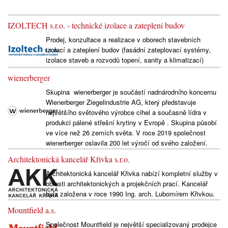
IZOLTECH s.r.o. - technické izolace a zateplení budov
Prodej, konzultace a realizace v oborech stavebních
izolací a zateplení budov (fasádní zateplovací systémy,
izolace staveb a rozvodů topení, sanity a klimatizací)
wienerberger
Skupina wienerberger je součástí nadnárodního koncernu
Wienerberger Ziegelindustrie AG, který představuje
největšího světového výrobce cihel a současně lídra v
produkci pálené střešní krytiny v Evropě . Skupina působí
ve více než 26 zemích světa. V roce 2019 společnost
wienerberger oslavila 200 let výročí od svého založení.
Architektonická kancelář Křivka s.r.o.
Architektonická kancelář Křivka nabízí kompletní služby v
oblasti architektonických a projekčních prací. Kancelář
byla založena v roce 1990 Ing. arch. Lubomírem Křivkou.
Mountfield a.s.
Společnost Mountfield je největší specializovaný prodejce