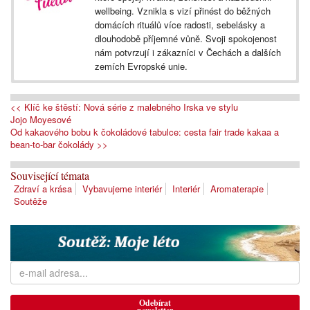
wellbeing. Vznikla s vizí přinést do běžných
domácích rituálů více radosti, sebelásky a
dlouhodobě příjemné vůně. Svoji spokojenost
nám potvrzují i zákazníci v Čechách a dalších
zemích Evropské unie.
<< Klíč ke štěstí: Nová série z malebného Irska ve stylu
Jojo Moyesové
Od kakaového bobu k čokoládové tabulce: cesta fair trade kakaa a
bean-to-bar čokolády >>
Související témata
Zdraví a krása
Vybavujeme interiér
Interiér
Aromaterapie
Soutěže
Odebírat