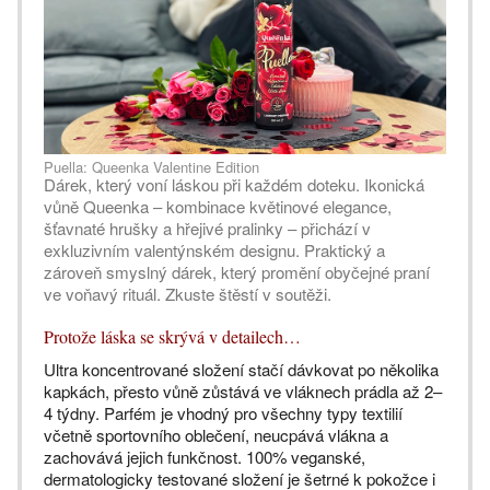
Puella: Queenka Valentine Edition
Dárek, který voní láskou při každém doteku. Ikonická
vůně Queenka – kombinace květinové elegance,
šťavnaté hrušky a hřejivé pralinky – přichází v
exkluzivním valentýnském designu. Praktický a
zároveň smyslný dárek, který promění obyčejné praní
ve voňavý rituál. Zkuste štěstí v soutěži.
Protože láska se skrývá v detailech…
Ultra koncentrované složení stačí dávkovat po několika
kapkách, přesto vůně zůstává ve vláknech prádla až 2–
4 týdny. Parfém je vhodný pro všechny typy textilií
včetně sportovního oblečení, neucpává vlákna a
zachovává jejich funkčnost. 100% veganské,
dermatologicky testované složení je šetrné k pokožce i