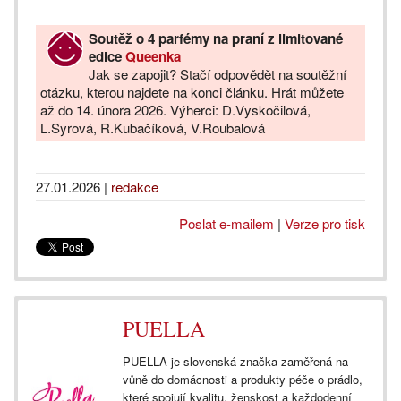
Soutěž o 4 parfémy na praní z limitované
edice
Queenka
Jak se zapojit? Stačí odpovědět na soutěžní
otázku, kterou najdete na konci článku. Hrát můžete
až do 14. února 2026. Výherci: D.Vyskočilová,
L.Syrová, R.Kubačíková, V.Roubalová
27.01.2026
|
redakce
Poslat e-mailem
|
Verze pro tisk
PUELLA
PUELLA je slovenská značka zaměřená na
vůně do domácnosti a produkty péče o prádlo,
které spojují kvalitu, ženskost a každodenní