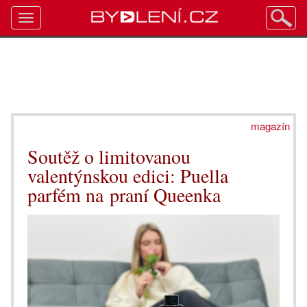
Toggle
navigation
magazín
Soutěž o limitovanou
valentýnskou edici: Puella
parfém na praní Queenka