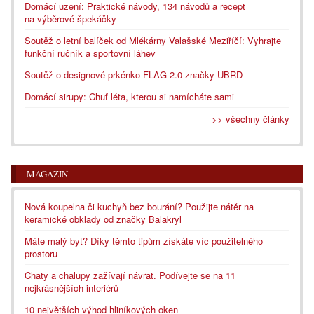
Domácí uzení: Praktické návody, 134 návodů a recept
na výběrové špekáčky
Soutěž o letní balíček od Mlékárny Valašské Meziříčí: Vyhrajte
funkční ručník a sportovní láhev
Soutěž o designové prkénko FLAG 2.0 značky UBRD
Domácí sirupy: Chuť léta, kterou si namícháte sami
>> všechny články
MAGAZÍN
Nová koupelna či kuchyň bez bourání? Použijte nátěr na
keramické obklady od značky Balakryl
Máte malý byt? Díky těmto tipům získáte víc použitelného
prostoru
Chaty a chalupy zažívají návrat. Podívejte se na 11
nejkrásnějších interiérů
10 největších výhod hliníkových oken