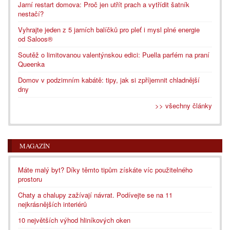
Jarní restart domova: Proč jen utřít prach a vytřídit šatník
nestačí?
Vyhrajte jeden z 5 jarních balíčků pro pleť i mysl plné energie
od Saloos®
Soutěž o limitovanou valentýnskou edici: Puella parfém na praní
Queenka
Domov v podzimním kabátě: tipy, jak si zpříjemnit chladnější
dny
>> všechny články
MAGAZÍN
Máte malý byt? Díky těmto tipům získáte víc použitelného
prostoru
Chaty a chalupy zažívají návrat. Podívejte se na 11
nejkrásnějších interiérů
10 největších výhod hliníkových oken