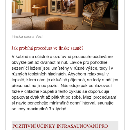
Finská sauna Vesi
Jak probíhá procedura ve finské sauně?
V kabině se očistné a ozdravné proceduře oddáváme
obvykle pět až dvanáct minut. Lavice pro pohodlné
sezení či ležení jsou umístěny v různé výšce, tedy i v
různých teplotních hladinách. Abychom relaxovali v
teplotě, která nám je aktuálně příjemná, se tedy stačí jen
přesunout na jinou pozici. Následuje pak ochlazovací
fáze v chladné koupeli a tento cyklus se doporučuje
opakovat dvakrát až pětkrát po sobě. Mezi procedurami
si navíc ponechejte minimálně denní interval, saunujte
se tedy maximálně 3 x týdně.
POZITIVNÍ ÚČINKY INFRASAUNOVÁNÍ PRO