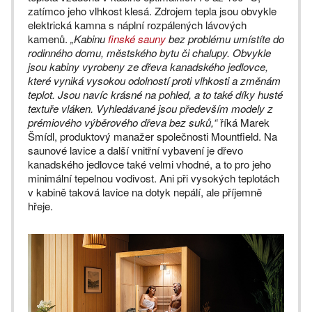
zatímco jeho vlhkost klesá. Zdrojem tepla jsou obvykle
elektrická kamna s náplní rozpálených lávových
kamenů.
„Kabinu
finské sauny
bez problému umístíte do
rodinného domu, městského bytu či chalupy. Obvykle
jsou kabiny vyrobeny ze dřeva kanadského jedlovce,
které vyniká vysokou odolností proti vlhkosti a změnám
teplot. Jsou navíc krásné na pohled, a to také díky husté
textuře vláken. Vyhledávané jsou především modely z
prémiového výběrového dřeva bez suků,“
říká Marek
Šmídl, produktový manažer společnosti Mountfield. Na
saunové lavice a další vnitřní vybavení je dřevo
kanadského jedlovce také velmi vhodné, a to pro jeho
minimální tepelnou vodivost. Ani při vysokých teplotách
v kabině taková lavice na dotyk nepálí, ale příjemně
hřeje.