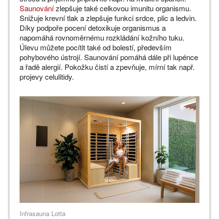
Saunování
zlepšuje také celkovou imunitu organismu.
Snižuje krevní tlak a zlepšuje funkci srdce, plic a ledvin.
Díky podpoře pocení detoxikuje organismus a
napomáhá rovnoměrnému rozkládání kožního tuku.
Úlevu můžete pocítit také od bolestí, především
pohybového ústrojí. Saunování pomáhá dále při lupénce
a řadě alergií. Pokožku čistí a zpevňuje, mírní tak např.
projevy celulitidy.
Infrasauna Lotta