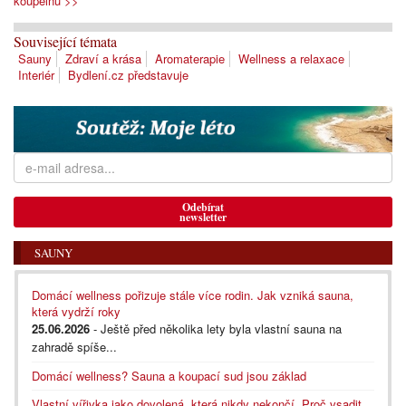
koupelnu >>
Související témata
Sauny
Zdraví a krása
Aromaterapie
Wellness a relaxace
Interiér
Bydlení.cz představuje
Odebírat
newsletter
SAUNY
Domácí wellness pořizuje stále více rodin. Jak vzniká sauna,
která vydrží roky
25.06.2026
- Ještě před několika lety byla vlastní sauna na
zahradě spíše...
Domácí wellness? Sauna a koupací sud jsou základ
Vlastní vířivka jako dovolená, která nikdy nekončí. Proč vsadit