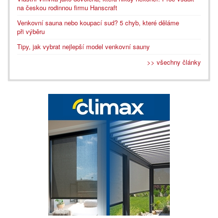
na českou rodinnou firmu Hanscraft
Venkovní sauna nebo koupací sud? 5 chyb, které děláme
při výběru
Tipy, jak vybrat nejlepší model venkovní sauny
>> všechny články