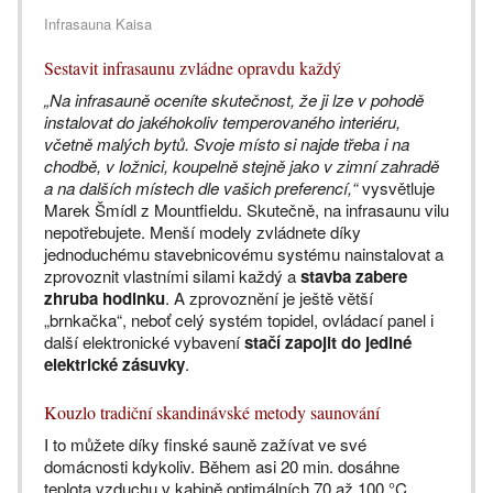
Infrasauna Kaisa
Sestavit infrasaunu zvládne opravdu každý
„Na infrasauně oceníte skutečnost, že ji lze v pohodě
instalovat do jakéhokoliv temperovaného interiéru,
včetně malých bytů. Svoje místo si najde třeba i na
chodbě, v ložnici, koupelně stejně jako v zimní zahradě
a na dalších místech dle vašich preferencí,“
vysvětluje
Marek Šmídl z Mountfieldu. Skutečně, na infrasaunu vilu
nepotřebujete. Menší modely zvládnete díky
jednoduchému stavebnicovému systému nainstalovat a
zprovoznit vlastními silami každý a
stavba zabere
zhruba hodinku
. A zprovoznění je ještě větší
„brnkačka“, neboť celý systém topidel, ovládací panel i
další elektronické vybavení
stačí zapojit do jediné
elektrické zásuvky
.
Kouzlo tradiční skandinávské metody saunování
I to můžete díky finské sauně zažívat ve své
domácnosti kdykoliv. Během asi 20 min. dosáhne
teplota vzduchu v kabině optimálních 70 až 100 °C,