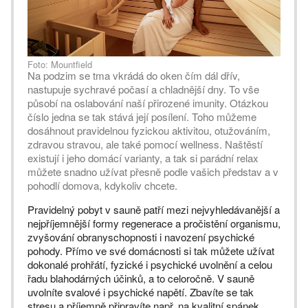
Foto: Mountfield
Na podzim se tma vkrádá do oken čím dál dřív,
nastupuje sychravé počasí a chladnější dny. To vše
působí na oslabování naší přirozené imunity. Otázkou
číslo jedna se tak stává její posílení. Toho můžeme
dosáhnout pravidelnou fyzickou aktivitou, otužováním,
zdravou stravou, ale také pomocí wellness. Naštěstí
existují i jeho domácí varianty, a tak si parádní relax
můžete snadno užívat přesně podle vašich představ a v
pohodlí domova, kdykoliv chcete.
Pravidelný pobyt v sauně patří mezi nejvyhledávanější a
nejpříjemnější formy regenerace a pročistění organismu,
zvyšování obranyschopnosti i navození psychické
pohody. Přímo ve své domácnosti si tak můžete užívat
dokonalé prohřátí, fyzické i psychické uvolnění a celou
řadu blahodárných účinků, a to celoročně. V sauně
uvolníte svalové i psychické napětí. Zbavíte se tak
stresu a příjemně připravíte např. na kvalitní spánek.