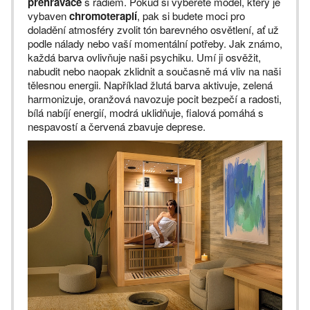
přehrávače
s rádiem. Pokud si vyberete model, který je
vybaven
chromoterapií
, pak si budete moci pro
doladění atmosféry zvolit tón barevného osvětlení, ať už
podle nálady nebo vaší momentální potřeby. Jak známo,
každá barva ovlivňuje naši psychiku. Umí ji osvěžit,
nabudit nebo naopak zklidnit a současně má vliv na naši
tělesnou energii. Například žlutá barva aktivuje, zelená
harmonizuje, oranžová navozuje pocit bezpečí a radosti,
bílá nabíjí energií, modrá uklidňuje, fialová pomáhá s
nespavostí a červená zbavuje deprese.