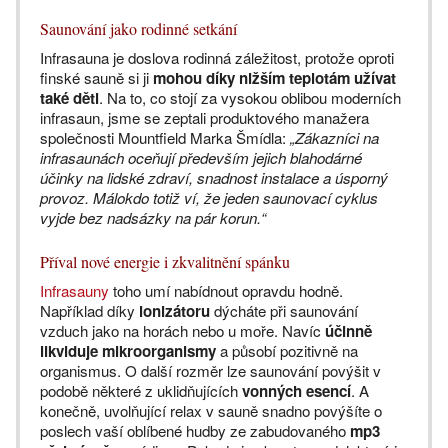
Saunování jako rodinné setkání
Infrasauna je doslova rodinná záležitost, protože oproti
finské sauně si ji
mohou díky nižším teplotám užívat
také děti
. Na to, co stojí za vysokou oblibou moderních
infrasaun, jsme se zeptali produktového manažera
společnosti Mountfield Marka Šmídla:
„Zákazníci na
infrasaunách oceňují především jejich blahodárné
účinky na lidské zdraví, snadnost instalace a úsporný
provoz. Málokdo totiž ví, že jeden saunovací cyklus
vyjde bez nadsázky na pár korun.“
Příval nové energie i zkvalitnění spánku
Infrasauny
toho umí nabídnout opravdu hodně.
Například díky
ionizátoru
dýcháte při saunování
vzduch jako na horách nebo u moře. Navíc
účinně
likviduje mikroorganismy
a působí pozitivně na
organismus. O další rozměr lze saunování povýšit v
podobě některé z uklidňujících
vonných esencí
. A
konečně, uvolňující relax v sauně snadno povýšíte o
poslech vaší oblíbené hudby ze zabudovaného
mp3